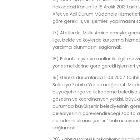
Hakkındaki Kanun ile 18 Aralık 2013 tar
Afet ve Acil Durum Müdahale Hizmetler
göre gerekli iş ve işlemleri yapılmasını
17) Afetlerde, Mülki Amirin emriyle, gere
ilçe, belde ve köylerde kurtarma hizme
yardımcı olunmasını sağlamak.
18) Buluntu eşya ve mallar ile ilgili mev
yönetmeliklerine göre gerekli işlemleri
19) Gerekli durumlarda 11.04.2007 tarih
Belediye Zabıta Yönetmeliğinin 4. Madde
büyükşehir ilçe ve ilk kademe belediye z
gözetim ve koordinasyon yetkisi, büyükşe
durumda büyükşehir belediyesinin görev
belediyesinin görevlendireceği zabıta 
ise kıdemli olması şarttır.” hükmü uyarın
sağlamak
20) Zabıta Dairesi Başkanlığınca yapılan 