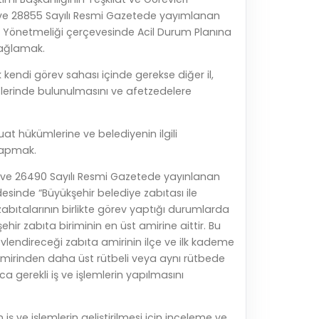
ih ve 28855 Sayılı Resmi Gazetede yayımlanan
i Yönetmeliği çerçevesinde Acil Durum Planına
 sağlamak.
k kendi görev sahası içinde gerekse diğer il,
tlerinde bulunulmasını ve afetzedelere
zuat hükümlerine ve belediyenin ilgili
 yapmak.
li ve 26490 Sayılı Resmi Gazetede yayınlanan
sinde “Büyükşehir belediye zabıtası ile
abıtalarının birlikte görev yaptığı durumlarda
hir zabıta biriminin en üst amirine aittir. Bu
lendireceği zabıta amirinin ilçe ve ilk kademe
amirinden daha üst rütbeli veya aynı rütbede
ca gerekli iş ve işlemlerin yapılmasını
iş ve işlemlerin geliştirilmesi için inceleme ve