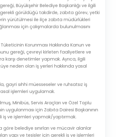
reği, Büyükşehir Belediye Başkanlığı ve ilgili
 gerekli görüldüğü takdirde, zabıta görev, yetki
rin yürütülmesi ile ilçe zabıta müdürlükleri
lanması için çalışmalarda bulunulmasını
lı Tüketicinin Korunması Hakkında Kanun ve
nu gereği, çevreyi kirleten faaliyetlere ve
a karşı denetimler yapmak. Ayrıca, ilgili
tüye neden olan iş yerleri hakkında yasal
 gayri sıhhi müesseseler ve ruhsatsız iş
 yasal işlemleri uygulamak.
lmuş, Minibüs, Servis Araçları ve Özel Toplu
in uygulanması için Zabıta Dairesi Başkanının
li iş ve işlemleri yapmak/yaptırmak.
na göre belediye sınırları ve mücavir alanlar
an yapı ve tesisler için gerekli iş ve işlemleri