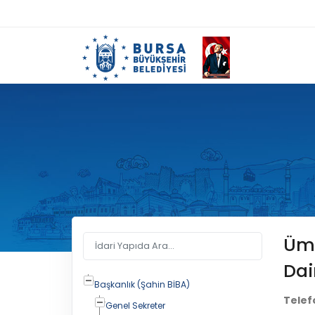
Üm
Dai
Başkanlık (Şahin BİBA)
Telef
Genel Sekreter