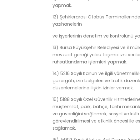
yapmak.
12) Şehirlerarası Otobüs Terminallerind
yazıhanelerin
ve işyerlerinin denetim ve kontrolünü y
13) Bursa Büyükşehir Belediyesi ve il mülki
mevzuat gereği yolcu taşıma izni verilen 
ruhsatlandırma işlemleri yapmak.
14) 5216 Sayılı Kanun ve ilgili yönetmel
güzergâh, izin belgeleri ve trafik düzenl
düzenlemelerine ilişkin izinler vermek.
15) 5188 Sayılı Özel Güvenlik Hizmetleri
müştemilat, park, bahçe, tarihi mekanla
ve güvenliğini sağlamak, sosyal ve kültür
görevlendirilmesi ve etkinlik öncesi ile 
sağlamak.
16) 5902 Sayılı Afet ve Acil Durum Yönet