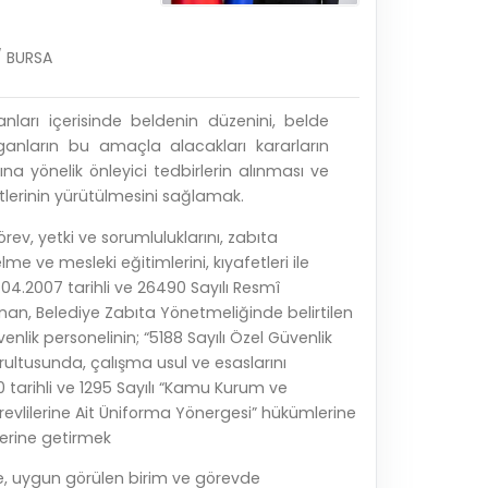
/ BURSA
anları içerisinde beldenin düzenini, belde
rganların bu amaçla alacakları kararların
na yönelik önleyici tedbirlerin alınması ve
tlerinin yürütülmesini sağlamak.
örev, yetki ve sorumluluklarını, zabıta
me ve mesleki eğitimlerini, kıyafetleri ile
.04.2007 tarihli ve 26490 Sayılı Resmî
an, Belediye Zabıta Yönetmeliğinde belirtilen
venlik personelinin; “5188 Sayılı Özel Güvenlik
ultusunda, çalışma usul ve esaslarını
20 tarihli ve 1295 Sayılı “Kamu Kurum ve
revlilerine Ait Üniforma Yönergesi” hükümlerine
ı yerine getirmek
öre, uygun görülen birim ve görevde