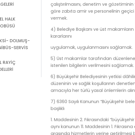
çalıştırılmasını, denetim ve gözetiminin
LGELERI
göre zabıta amir ve personelinin geçici o
vermek.
EL HALK
OBÜSÜ
4) Belediye Başkanı ve üst makamların 
kararlarını
KSI- DOLMUŞ-
uygulamak, uygulanmasını sağlamak.
NIBÜS-SERVIS
5) Üst makamlar tarafından düzenlenecek
L RAYIÇ
istenilen bilgilerin verilmesini sağlamak.
DELLERI
6) Büyükşehir Belediyesinin yetkisi dâhil
düzeninin ve sağlık koşullarının denetl
amacıyla her türlü yasal önlemlerin al
7) 6360 Sayılı Kanunun “Büyükşehir beledi
başlıklı
1. Maddesinin 2. Fıkrasındaki “büyükşehir be
aynı kanunun 11. Maddesinin 1. Fıkrasın
arasında hizmetlerin yerine getirilmes