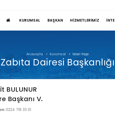
KURUMSAL
BAŞKAN
HİZMETLERİMİZ
İNT
Anasayfa
Kurumsal
İdari Yapı
Zabıta Dairesi Başkanlığı
it BULUNUR
re Başkanı V.
on:
0224 716 33 01