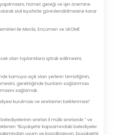
 yapılmasını, hizmet gereği ve işin önemine
larak sivil kıyafetle görevlendirilmesine karar
emirleri ile Meclis, Encümen ve UKOME
 olan toplantılara iştirak edilmesini,
inde kamuya açık olan yerlerin temizliğinin,
enmesini, gerektiğinde bunların sağlanması
ınmasını sağlamak.
yesi kurulması ve sınırlarının belirlenmesi”
lediyelerinin sınırları il mülki sınırlarıdır.” ve
a eklenen “Büyükşehir kapsamındaki belediyeler
i bakımından uyum ve koordinasyon, büyükşehir