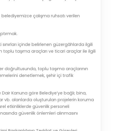
e belediyemizce çalışma ruhsatı verilen
aptırmak.
 sınırları içinde belirlenen güzergâhlarda ilgili
toplu taşıma araçları ve ticari araçlar ile ilgili
ikler doğrultusunda, toplu taşıma araçlarının
emelerini denetlemek, şehir içi trafik
ne Dair Kanuna göre Belediye’ye bağlı; bina,
r vb. alanlarda oluşturulan projelerin koruma
el etkinliklerde güvenlik personeli
esnasında güvenlik önlemleri alınmasını
imi Başkanlığının Teşkilat ve Görevleri