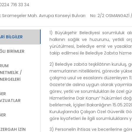
0224 716 33 34
:
Sırameşeler Mah. Avrupa Konseyi Bulvarı No: 2/2 OSMANGAZİ 
1) Büyükşehir Belediyesi sorumluluk al
RI BILGILER
halkının sağlık ve huzurunu, yetkili o
yürütülmesi, belediye emir ve yasakları
ĞLI BIRIMLER
takip edilmesi ile Belediye Zabıta hizme
2) Belediye zabıta teşkilâtının kuruluş, g
RUM
memurlarının niteliklerini, görevde yüksel
NETMELIK /
çalışma usul ve esaslarını düzenleyen 11
NERGELERI
Gazete’de aslına uygun olarak yayımlan
görev, yetki ve sorumlulukları ile özel gü
ĞER
Hizmetlerine Dair Kanun” hükümleri doğr
VZUATLAR
belirlemek, İçişleri Bakanlığının 15.05.20
Kuruluşlarında Çalışan Özel Güvenlik Gö
ĞER
göre kıyafetleri ile ilgili sorumlulukların
3) Personelin ihtisas ve becerilerine g
ZERGAH İZIN