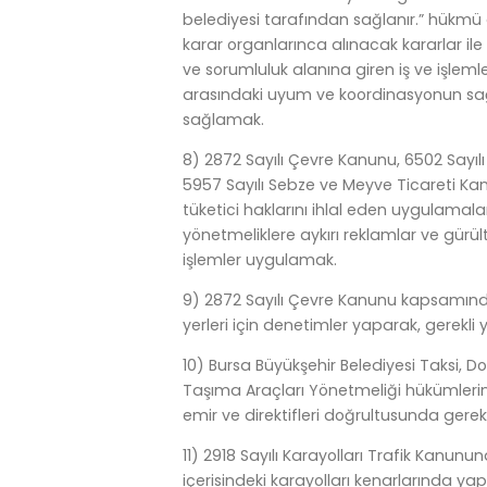
belediyesi tarafından sağlanır.” hükmü ge
karar organlarınca alınacak kararlar ile
ve sorumluluk alanına giren iş ve işlemle
arasındaki uyum ve koordinasyonun sağ
sağlamak.
8) 2872 Sayılı Çevre Kanunu, 6502 Sayı
5957 Sayılı Sebze ve Meyve Ticareti Kanu
tüketici haklarını ihlal eden uygulamalar
yönetmeliklere aykırı reklamlar ve gürül
işlemler uygulamak.
9) 2872 Sayılı Çevre Kanunu kapsamında,
yerleri için denetimler yaparak, gerekli
10) Bursa Büyükşehir Belediyesi Taksi, Do
Taşıma Araçları Yönetmeliği hükümlerin
emir ve direktifleri doğrultusunda gerek
11) 2918 Sayılı Karayolları Trafik Kanunu
içerisindeki karayolları kenarlarında yapıl