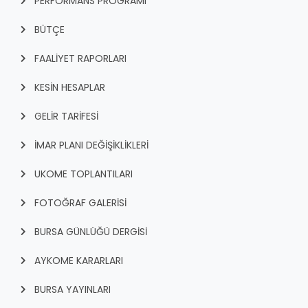
PERFORMANS PROGRAMI
RUHSATLI HAFRİYAT ALANLARI
YÖNETMELIKLER / YÖNERGELER
BÜTÇE
ŞİKAYET TAKİBİ (KURUMLAR)
KAMU HİZMET STANDARTLARI (KAHİS)
FAALİYET RAPORLARI
MÜHENDİS, MİMAR VE SÜRVEYAN KAYITLARI (İLÇE BELEDİYEL
KESİN HESAPLAR
MÜHENDİS, MİMAR VE SÜRVEYAN KAYITLARI
VEFAT KAYDI GİRİŞİ (İLÇE BELEDİYELER)
GELİR TARİFESİ
YER SEÇİM BELGESİ, MOBİL VE SAHA DOLABI BAŞVURULARI
İMAR PLANI DEĞİŞİKLİKLERİ
GÜNLÜK KAZI ÇALIŞMALARI
UKOME TOPLANTILARI
TARIMSAL AMAÇLI METEOROLOJİ İSTASYON VERİLERİ
FOTOĞRAF GALERİSİ
BURSA GÜNLÜĞÜ DERGİSİ
AYKOME KARARLARI
BURSA YAYINLARI