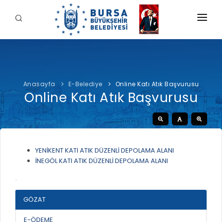
KURUMSAL
BELEDİYE
Anasayfa
E-Belediye
Online Katı Atık Başvurusu
BAŞKAN
Online Katı Atık Başvurusu
İDARİ YAPI
Şahin BİBA
HİZMETLERİMİZ
YETKİ VE SORUMLULUKLAR
Başkan'a Mesaj
İNTERAKTİF
TARİHÇE
Özgeçmiş
ÖDEME
YENİKENT KATI ATIK DÜZENLİ DEPOLAMA ALANI
BURSA'YI KEŞFET
ŞİRKETLER VE KURULUŞLAR
Görevleri
İNEGÖL KATI ATIK DÜZENLİ DEPOLAMA ALANI
E-ÖDEME
ETİK KOMİSYONU
İLETİŞİM
.
E-TEKLİF
ULUSAL / ULUSLARARASI İLİŞKİLER
GÖZAT
BUSKİ E-ÖDEME
LOGOLAR AMBLEMLER
E-ÖDEME