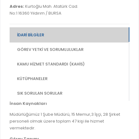
İLAN REKLAM E-BEYANNAME
BİLGİ EDİNME
Adres:
Kurtoğlu Mah. Atatürk Cad.
YANGIN SİGORTA E-BEYANNAME
No:1 16360 Yıldırım / BURSA
MECLİS
BAŞVURU / KAYIT / SORGU
MECLİS ÜYELERİ
İDARI BILGILER
ORKESTRA KAYIT
KOMİSYON ÜYELERİ
SEYAHAT KARTI SORGULAMA
GÖREV YETKI VE SORUMLULUKLAR
MECLİS KARARLARI
BURSA AKADEMİ
MECLİS GÜNDEMİ VE KARAR ÖZETLERİ
KAMU HIZMET STANDARDI (KAHİS)
ÜCRETSİZ WİFİ NOKTALARI
YAYIN / PLAN / RAPOR
KÜTÜPHANELER
İTFAİYE RAPORU
STRATEJİK PLANLAR
ONLİNE KATI ATIK BAŞVURUSU
SIK SORULAN SORULAR
PERFORMANS PROGRAMI
İTFAİYE OLAY KAYDI BAŞVURUSU
İnsan Kaynakları
BÜTÇE
BADEM KAYIT
Müdürlüğümüz 1 Şube Müdürü, 15 Memur,3 İşçi, 28 Şirket
FAALİYET RAPORLARI
personeli olmak üzere toplam 47 kişi ile hizmet
İHALE İLANLARI
vermektedir.
KESİN HESAPLAR
DOĞRUDAN TEMİN İLANLARI
Görev Tanımı