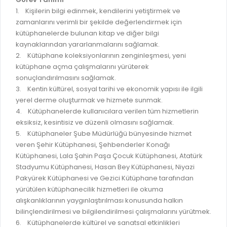
GELİR TARİFESİ
1. Kişilerin bilgi edinmek, kendilerini yetiştirmek ve
EVRAK TAKİBİ
İMAR PLANI DEĞİŞİKLİKLERİ
zamanlarını verimli bir şekilde değerlendirmek için
MEZARLIK BİLGİ SİSTEMİ
kütüphanelerde bulunan kitap ve diğer bilgi
UKOME TOPLANTILARI
kaynaklarından yararlanmalarını sağlamak.
GENEL EVRAK KAYIT
2. Kütüphane koleksiyonlarının zenginleşmesi, yeni
FOTOĞRAF GALERİSİ
kütüphane açma çalışmalarını yürüterek
LOKMA DAĞITIM İZNİ BAŞVURUSU
BURSA GÜNLÜĞÜ DERGİSİ
sonuçlandırılmasını sağlamak.
BAĞLANTILAR
3. Kentin kültürel, sosyal tarihi ve ekonomik yapısı ile ilgili
AYKOME KARARLARI
yerel derme oluşturmak ve hizmete sunmak.
WEB - MOBIL UYGULAMALARIMIZ
4. Kütüphanelerde kullanıcılara verilen tüm hizmetlerin
BURSA YAYINLARI
eksiksiz, kesintisiz ve düzenli olmasını sağlamak.
KURUM İÇİ UYGULAMALAR
YÖNETİM SİSTEMLERİ
5. Kütüphaneler Şube Müdürlüğü bünyesinde hizmet
E-DEVLET KAPISI
veren Şehir Kütüphanesi, Şehbenderler Konağı
VİZYON & MİSYON
Kütüphanesi, Lala Şahin Paşa Çocuk Kütüphanesi, Atatürk
NÖBETÇİ ECZANELER
Stadyumu Kütüphanesi, Hasan Bey Kütüphanesi, Niyazi
POLİTİKALARIMIZ
Pakyürek Kütüphanesi ve Gezici Kütüphane tarafından
HAL FİYATLARI
ENTEGRE YÖNETIM SISTEMI
yürütülen kütüphanecilik hizmetleri ile okuma
SANAL TURLAR
alışkanlıklarının yaygınlaştırılması konusunda halkın
KALITE BELGELERIMIZ
bilinçlendirilmesi ve bilgilendirilmesi çalışmalarını yürütmek.
KURUMLAR
6. Kütüphanelerde kültürel ve sanatsal etkinlikleri
KVKK AYDINLATMA METNI