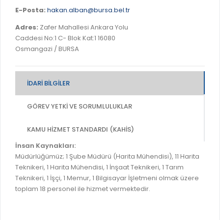
İLAN REKLAM E-BEYANNAME
BİLGİ EDİNME
E-Posta:
hakan.alban@bursa.bel.tr
YANGIN SİGORTA E-BEYANNAME
MECLİS
Adres:
Zafer Mahallesi Ankara Yolu
BAŞVURU / KAYIT / SORGU
Caddesi No:1 C- Blok Kat:1 16080
MECLİS ÜYELERİ
Osmangazi / BURSA
ORKESTRA KAYIT
KOMİSYON ÜYELERİ
SEYAHAT KARTI SORGULAMA
MECLİS KARARLARI
İDARI BILGILER
BURSA AKADEMİ
MECLİS GÜNDEMİ VE KARAR ÖZETLERİ
GÖREV YETKI VE SORUMLULUKLAR
ÜCRETSİZ WİFİ NOKTALARI
YAYIN / PLAN / RAPOR
İTFAİYE RAPORU
KAMU HIZMET STANDARDI (KAHİS)
STRATEJİK PLANLAR
ONLİNE KATI ATIK BAŞVURUSU
İnsan Kaynakları:
PERFORMANS PROGRAMI
Müdürlüğümüz; 1 Şube Müdürü (Harita Mühendisi), 11 Harita
İTFAİYE OLAY KAYDI BAŞVURUSU
Teknikeri, 1 Harita Mühendisi, 1 İnşaat Teknikeri, 1 Tarım
BÜTÇE
Teknikeri, 1 İşçi, 1 Memur, 1 Bilgisayar İşletmeni olmak üzere
BADEM KAYIT
FAALİYET RAPORLARI
toplam 18 personel ile hizmet vermektedir.
İHALE İLANLARI
KESİN HESAPLAR
DOĞRUDAN TEMİN İLANLARI