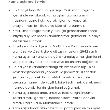
GELİR TARİFESİ
Kamulaştırma Servisi
EVRAK TAKİBİ
3194 Sayılı İmar Kanunu gereği 5 Yıllık İmar Programı
İMAR PLANI DEĞİŞİKLİKLERİ
içerisinde yer alacak kamulaştırma programının
MEZARLIK BİLGİ SİSTEMİ
UKOME TOPLANTILARI
hazırlanmasına ilişkin gerekli işlemleri yaparak
GENEL EVRAK KAYIT
onaylanması için Belediye Meclisi’ne sunmak.
FOTOĞRAF GALERİSİ
5 Yıllık İmar Programının yürürlüğe girmesinden sonra
LOKMA DAĞITIM İZNİ BAŞVURUSU
ihtiyaç duyulabilecek kamulaştırma işlemlerini Belediye
BURSA GÜNLÜĞÜ DERGİSİ
Meclisi’ne sunmak.
BAĞLANTILAR
AYKOME KARARLARI
Büyükşehir Belediyesi’nin 5 Yıllık İmar Programında yer
alan özel ve tüzel kişilere ait taşınmazların 2942 sayılı
WEB - MOBIL UYGULAMALARIMIZ
BURSA YAYINLARI
Kamulaştırma Kanunu’na göre kamulaştırma işlemlerini
KURUM İÇİ UYGULAMALAR
yapıp belediye adına tescil veya terkinlerini sağlamak.
YÖNETİM SİSTEMLERİ
Belediyenin kamulaştıracağı taşınmazların tapu sicil-
E-DEVLET KAPISI
kayıt araştırmalarını yapmak. Taşınmazlar üzerindeki
VİZYON & MİSYON
şerh, rehin, ipotek, haciz, irtifak ve intifa hakları ile
NÖBETÇİ ECZANELER
POLİTİKALARIMIZ
beyanlar hanesinde kayıtlı bilgileri edinmek, gerekmesi
halinde gerekli terkin işlemlerini sağlamak.
HAL FİYATLARI
ENTEGRE YÖNETIM SISTEMI
Kamulaştırılacak arsa, arazi ve tesisler için Encümen
SANAL TURLAR
kararı almak, gerektiği hallerde kamu yararı onayını
KALITE BELGELERIMIZ
almak üzere Valilik Makamına sunmak.
KURUMLAR
Kamulaştırılacak alanın her türlü pafta, plan ve mülkiyet
KVKK AYDINLATMA METNI