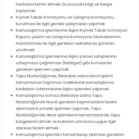
haritasını temin etmek, bu konuda bilgi ve belge
RUHSATLI HAFRİYAT ALANLARI
YÖNETMELIKLER / YÖNERGELER
toplamak.
Kıymet Takdir Komisyonu ve Uzlaşma Komisyonu
ŞİKAYET TAKİBİ (KURUMLAR)
KAMU HİZMET STANDARTLARI (KAHİS)
kurulması ile ilgili gerekli çalışmaları yapmak
MÜHENDİS, MİMAR VE SÜRVEYAN KAYITLARI (İLÇE BELEDİYEL
Kamulaştırma işlemlerine ilişkin Kıymet Takdir Komisyon
Raporu yazımı ve Uzlaşma Komisyonu tutanaklarının
MÜHENDİS, MİMAR VE SÜRVEYAN KAYITLARI
hazırlanması ile ilgili gereken sekretarya görevini
yürütmek.
VEFAT KAYDI GİRİŞİ (İLÇE BELEDİYELER)
Kamulaştırma işlemlerine ilişkin parsel sahiplerinin
YER SEÇİM BELGESİ, MOBİL VE SAHA DOLABI BAŞVURULARI
uzlaşmaya çağırılması (tebligat) gibi konularda
gereken işlemleri yapmak.
GÜNLÜK KAZI ÇALIŞMALARI
Tapu Müdürlüğünde, Belediye adına tescil işlemi
tamamlanan taşınmaz maliklerine kamulaştırma
TARIMSAL AMAÇLI METEOROLOJİ İSTASYON VERİLERİ
bedelinin ödenmesine ilişkin işlemleri yapmak.
Kamulaştırma sonucu Belediye adına Tapu
Müdürlüğünde tescili gereken taşınmazların teslim
alınmasına yönelik işlemleri yapmak, Tapu
Müdürlüğünde devir işlemlerini tamamlayarak, tapu
belgelerini almak ve kullanım amacına uygun ilgili
daireye teslim etmek.
Kamulaştırma işlemleri tamamlanıp yıkılması gereken