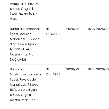
PARSELLERE İLİŞKİN
1/5000 ÖLÇEKLİ
İLAVE NAZIM İMAR
PLANI
Bursa İli, Harmancık
NİP-
2026/72
16.07.2026/8
İlçesi, Merkez
161142805,
Mahallesi, 392 ada,
37 parsele ilişkin
1/5000 ölçekli
Nazım İmar Planı
Değişikliği
Bursa İli,
NİP-
2026/73
16.07.2026/8
Mustafakemalpaşa
161142928,
İlçesi, Fevzidede
Mahallesi, 173 ada
187 parsele ilişkin
1/5000 Ölçekli
Nazım İmar Planı