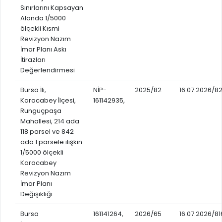
GELİR TARİFESİ
Sınırlarını Kapsayan
EVRAK TAKİBİ
Alanda 1/5000
İMAR PLANI DEĞİŞİKLİKLERİ
ölçekli Kısmi
MEZARLIK BİLGİ SİSTEMİ
UKOME TOPLANTILARI
Revizyon Nazım
İmar Planı Askı
GENEL EVRAK KAYIT
FOTOĞRAF GALERİSİ
İtirazları
LOKMA DAĞITIM İZNİ BAŞVURUSU
Değerlendirmesi
BURSA GÜNLÜĞÜ DERGİSİ
BAĞLANTILAR
Bursa İli,
NİP-
2025/82
16.07.2026/82
AYKOME KARARLARI
Karacabey İlçesi,
161142935,
WEB - MOBIL UYGULAMALARIMIZ
BURSA YAYINLARI
Runguçpaşa
Mahallesi, 214 ada
KURUM İÇİ UYGULAMALAR
YÖNETİM SİSTEMLERİ
118 parsel ve 842
E-DEVLET KAPISI
ada 1 parsele ilişkin
VİZYON & MİSYON
1/5000 ölçekli
NÖBETÇİ ECZANELER
Karacabey
POLİTİKALARIMIZ
Revizyon Nazım
HAL FİYATLARI
İmar Planı
ENTEGRE YÖNETIM SISTEMI
Değişikliği
SANAL TURLAR
KALITE BELGELERIMIZ
KURUMLAR
Bursa
161141264,
2026/65
16.07.2026/81
KVKK AYDINLATMA METNI