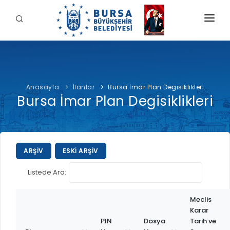
KURUMSAL
BELEDİYE
Anasayfa
İlanlar
Bursa İmar Plan Degisiklikleri
BAŞKAN
Bursa İmar Plan Degisiklikleri
İDARİ YAPI
Şahin BİBA
HİZMETLERİMİZ
YETKİ VE SORUMLULUKLAR
Başkan'a Mesaj
İNTERAKTİF
TARİHÇE
Özgeçmiş
ARŞIV
ESKI ARŞIV
ÖDEME
BURSA'YI KEŞFET
ŞİRKETLER VE KURULUŞLAR
Görevleri
Listede Ara:
E-ÖDEME
ETİK KOMİSYONU
İLETİŞİM
E-TEKLİF
ULUSAL / ULUSLARARASI İLİŞKİLER
Meclis
Karar
BUSKİ E-ÖDEME
LOGOLAR AMBLEMLER
PIN
Dosya
Tarih ve