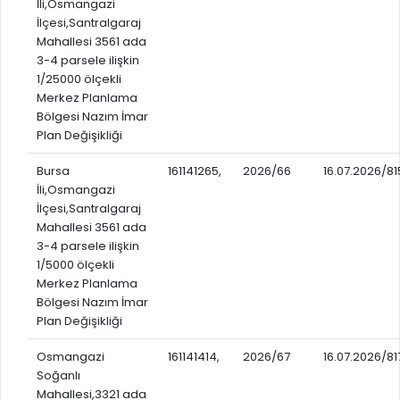
İli,Osmangazi
RUHSATLI HAFRİYAT ALANLARI
İlçesi,Santralgaraj
YÖNETMELIKLER / YÖNERGELER
Mahallesi 3561 ada
ŞİKAYET TAKİBİ (KURUMLAR)
KAMU HİZMET STANDARTLARI (KAHİS)
3-4 parsele ilişkin
1/25000 ölçekli
MÜHENDİS, MİMAR VE SÜRVEYAN KAYITLARI (İLÇE BELEDİYEL
Merkez Planlama
MÜHENDİS, MİMAR VE SÜRVEYAN KAYITLARI
Bölgesi Nazım İmar
Plan Değişikliği
VEFAT KAYDI GİRİŞİ (İLÇE BELEDİYELER)
Bursa
161141265,
2026/66
16.07.2026/81
YER SEÇİM BELGESİ, MOBİL VE SAHA DOLABI BAŞVURULARI
İli,Osmangazi
İlçesi,Santralgaraj
GÜNLÜK KAZI ÇALIŞMALARI
Mahallesi 3561 ada
TARIMSAL AMAÇLI METEOROLOJİ İSTASYON VERİLERİ
3-4 parsele ilişkin
1/5000 ölçekli
Merkez Planlama
Bölgesi Nazım İmar
Plan Değişikliği
Osmangazi
161141414,
2026/67
16.07.2026/81
Soğanlı
Mahallesi,3321 ada