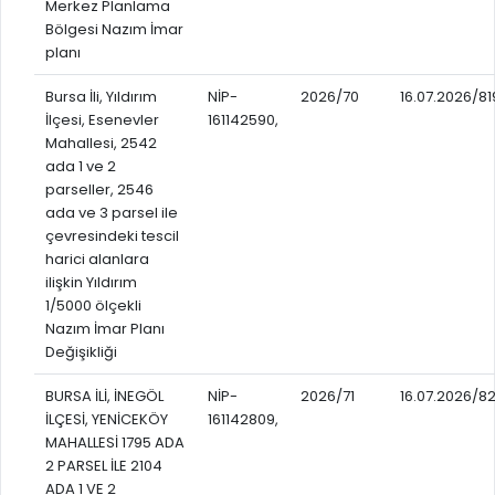
Merkez Planlama
Bölgesi Nazım İmar
planı
Bursa İli, Yıldırım
NİP-
2026/70
16.07.2026/81
İlçesi, Esenevler
161142590,
Mahallesi, 2542
ada 1 ve 2
parseller, 2546
ada ve 3 parsel ile
çevresindeki tescil
harici alanlara
ilişkin Yıldırım
1/5000 ölçekli
Nazım İmar Planı
Değişikliği
BURSA İLİ, İNEGÖL
NİP-
2026/71
16.07.2026/8
İLÇESİ, YENİCEKÖY
161142809,
MAHALLESİ 1795 ADA
2 PARSEL İLE 2104
ADA 1 VE 2