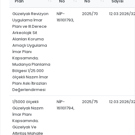
İLAN REKLAM E-BEYANNAME
Plan
No
No
Sayısı
BİLGİ EDİNME
YANGIN SİGORTA E-BEYANNAME
MECLİS
Güzelyalı Revizyon
NİP-
2025/70
12.03.2026/3
Uygulama İmar
161101793,
BAŞVURU / KAYIT / SORGU
Planı ve III.Derece
MECLİS ÜYELERİ
Arkeolojik Sit
ORKESTRA KAYIT
KOMİSYON ÜYELERİ
Alanları Koruma
Amaçlı Uygulama
SEYAHAT KARTI SORGULAMA
MECLİS KARARLARI
İmar Planı
BURSA AKADEMİ
Kapsamında;
MECLİS GÜNDEMİ VE KARAR ÖZETLERİ
Mudanya Planlama
ÜCRETSİZ WİFİ NOKTALARI
YAYIN / PLAN / RAPOR
Bölgesi 1/25.000
ölçekli Nazım İmar
İTFAİYE RAPORU
STRATEJİK PLANLAR
Planı Askı İtirazları
ONLİNE KATI ATIK BAŞVURUSU
Değerlendirmesi
PERFORMANS PROGRAMI
İTFAİYE OLAY KAYDI BAŞVURUSU
1/5000 ölçekli
NİP-
2025/75
12.03.2026/3
BÜTÇE
Güzelyalı Nazım
161101794,
BADEM KAYIT
İmar Planı
FAALİYET RAPORLARI
Kapsamında;
İHALE İLANLARI
KESİN HESAPLAR
Güzelyalı Ve
DOĞRUDAN TEMİN İLANLARI
Altıntaş Mahalle