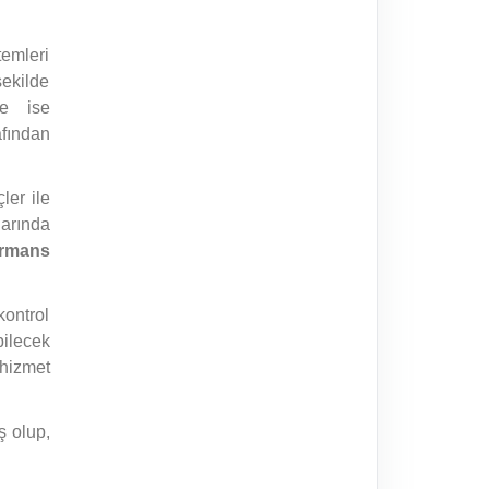
temleri
ekilde
de ise
fından
ler ile
larında
ormans
kontrol
ilecek
hizmet
 olup,