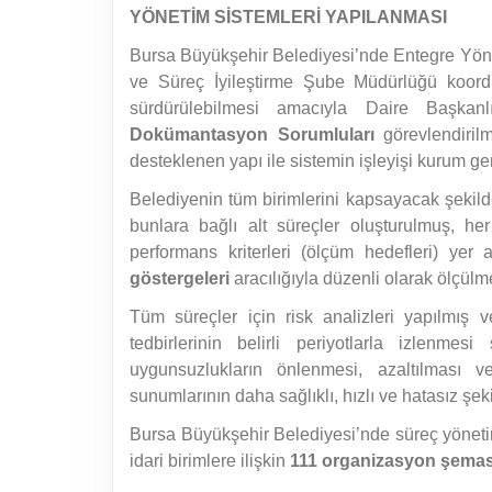
YÖNETİM SİSTEMLERİ YAPILANMASI
Bursa Büyükşehir Belediyesi’nde Entegre Yönet
ve Süreç İyileştirme Şube Müdürlüğü koordi
sürdürülebilmesi amacıyla Daire Başkanl
Dokümantasyon Sorumluları
görevlendirilm
desteklenen yapı ile sistemin işleyişi kurum ge
Belediyenin tüm birimlerini kapsayacak şekilde
bunlara bağlı alt süreçler oluşturulmuş, her
performans kriterleri (ölçüm hedefleri) yer
göstergeleri
aracılığıyla düzenli olarak ölçülm
Tüm süreçler için risk analizleri yapılmış ve
tedbirlerinin belirli periyotlarla izlenmes
uygunsuzlukların önlenmesi, azaltılması 
sunumlarının daha sağlıklı, hızlı ve hatasız şe
Bursa Büyükşehir Belediyesi’nde süreç yöne
idari birimlere ilişkin
111 organizasyon şemas