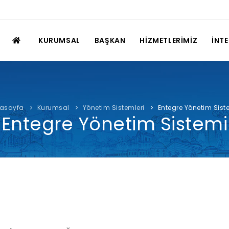
KURUMSAL
BAŞKAN
HİZMETLERİMİZ
İNT
asayfa
Kurumsal
Yönetim Sistemleri
Entegre Yönetim Sist
Entegre Yönetim Sistemi