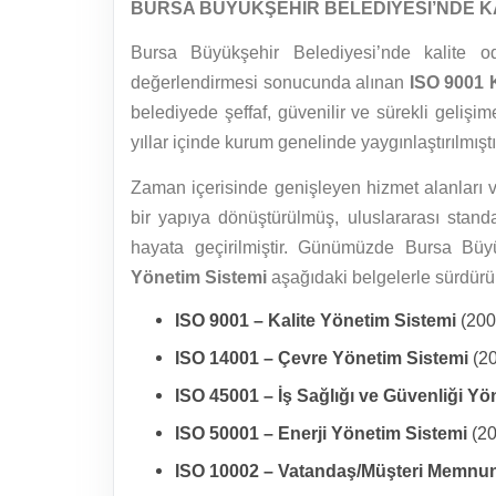
BURSA BÜYÜKŞEHİR BELEDİYESİ’NDE 
Bursa Büyükşehir Belediyesi’nde kalite od
değerlendirmesi sonucunda alınan
ISO 9001 
belediyede şeffaf, güvenilir ve sürekli gelişi
yıllar içinde kurum genelinde yaygınlaştırılmıştı
Zaman içerisinde genişleyen hizmet alanları v
bir yapıya dönüştürülmüş, uluslararası stand
hayata geçirilmiştir. Günümüzde Bursa Büy
Yönetim Sistemi
aşağıdaki belgelerle sürdürü
ISO 9001
– Kalite Yönetim Sistemi
(200
ISO 14001 – Çevre Yönetim Sistemi
(2
ISO 45001 – İş Sağlığı ve Güvenliği Y
ISO 50001 – Enerji Yönetim Sistemi
(2
ISO 10002 –
Vatandaş/Müşteri Memnuni