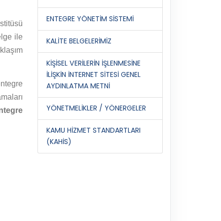
ENTEGRE YÖNETIM SISTEMI
titüsü
lge ile
KALITE BELGELERIMIZ
aklaşım
KIŞISEL VERILERIN İŞLENMESINE
İLIŞKIN İNTERNET SITESI GENEL
entegre
AYDINLATMA METNI
amaları
YÖNETMELIKLER / YÖNERGELER
ntegre
KAMU HİZMET STANDARTLARI
(KAHİS)