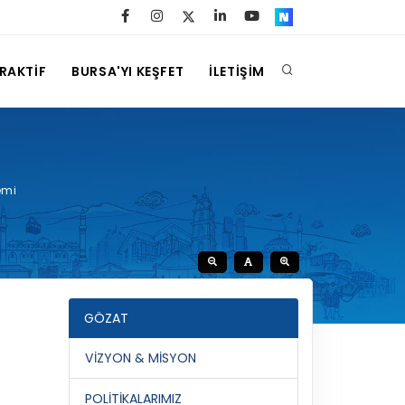
ERAKTİF
BURSA'YI KEŞFET
İLETİŞİM
emi
GÖZAT
VIZYON & MISYON
POLITIKALARIMIZ