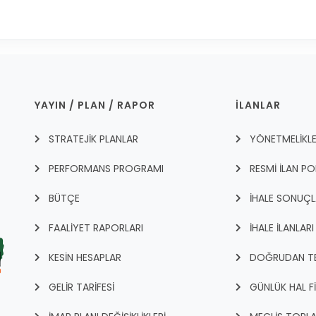
YAYIN / PLAN / RAPOR
İLANLAR
STRATEJİK PLANLAR
YÖNETMELİKL
PERFORMANS PROGRAMI
RESMİ İLAN PO
BÜTÇE
İHALE SONUÇL
FAALİYET RAPORLARI
İHALE İLANLARI
KESİN HESAPLAR
DOĞRUDAN TEM
GELİR TARİFESİ
GÜNLÜK HAL F