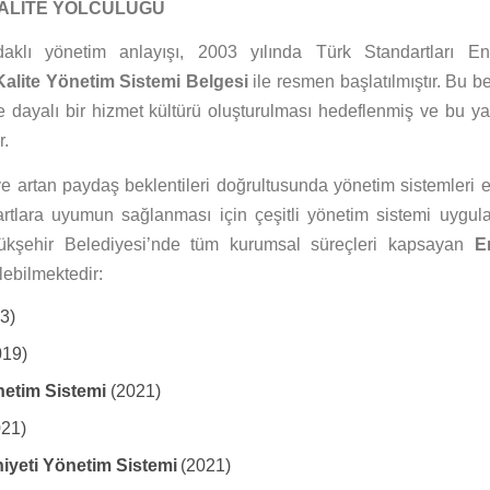
KALİTE YOLCULUĞU
aklı yönetim anlayışı, 2003 yılında Türk Standartları Ens
Kalite Yönetim Sistemi Belgesi
ile resmen başlatılmıştır. Bu be
me dayalı bir hizmet kültürü oluşturulması hedeflenmiş ve bu y
r.
e artan paydaş beklentileri doğrultusunda yönetim sistemleri 
artlara uyumun sağlanması için çeşitli yönetim sistemi uygul
ükşehir Belediyesi’nde tüm kurumsal süreçleri kapsayan
E
lebilmektedir:
3)
019)
önetim Sistemi
(2021)
021)
yeti Yönetim Sistemi
(2021)