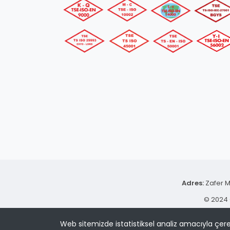
Adres:
Zafer M
© 2024 -
Web sitemizde istatistiksel analiz amacıyla çere