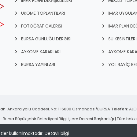
İMAR PLANI DEĞİŞİKLİKLERİ
MECLİS TOPLA
UKOME TOPLANTILARI
İMAR UYGULAM
FOTOĞRAF GALERİSİ
İMAR PLAN DEĞ
BURSA GÜNLÜĞÜ DERGİSİ
SU KESİNTİLERİ
AYKOME KARARLARI
AYKOME KARA
BURSA YAYINLARI
YOL RAYİÇ BED
ah. Ankara yolu Caddesi. No: 1 16080 Osmangazi/BURSA
Telefon:
ALO 
 Bursa Büyükşehir Belediyesi Bilgi İşlem Dairesi Başkanlığı | Tüm hakkı 
KVKK Aydınlatma Metni
zler kullanılmaktadır.
Detaylı bilgi