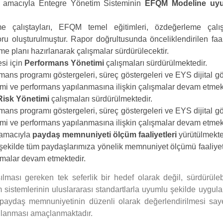
si amacıyla Entegre Yönetim Sisteminin
EFQM Modeline uy
me çalıştayları, EFQM temel eğitimleri, özdeğerleme çalışt
 oluşturulmuştur. Rapor doğrultusunda önceliklendirilen faal
me planı hazırlanarak çalışmalar sürdürülecektir.
si için
Performans Yönetimi
çalışmaları sürdürülmektedir.
ormans programı göstergeleri, süreç göstergeleri ve EYS dijital g
mi ve performans yapılanmasına ilişkin çalışmalar devam etmekt
Risk Yönetimi
çalışmaları sürdürülmektedir.
ormans programı göstergeleri, süreç göstergeleri ve EYS dijital g
mi ve performans yapılanmasına ilişkin çalışmalar devam etmekt
 amacıyla
paydaş memnuniyeti ölçüm faaliyetleri
yürütülmekte
ekilde tüm paydaşlarımıza yönelik memnuniyet ölçümü faaliyet
ışmalar devam etmektedir.
lması gereken tek seferlik bir hedef olarak değil, sürdürülebi
m sistemlerinin uluslararası standartlarla uyumlu şekilde uygul
 paydaş memnuniyetinin düzenli olarak değerlendirilmesi say
ağlanması amaçlanmaktadır.