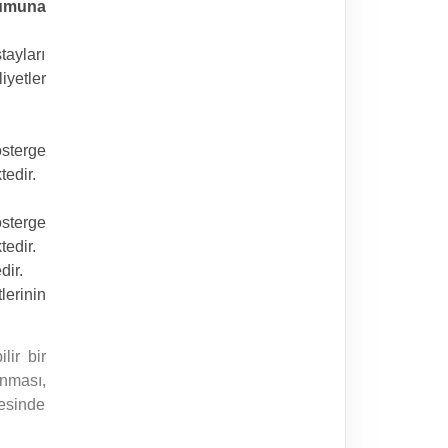
umuna
ayları
iyetler
österge
edir.
österge
edir.
dir.
lerinin
lir bir
anması,
esinde