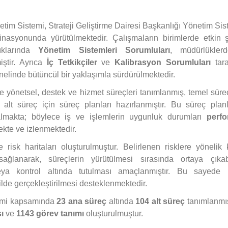
im Sistemi, Strateji Geliştirme Dairesi Başkanlığı Yönetim Sis
nasyonunda yürütülmektedir. Çalışmaların birimlerde etkin ş
ıklarında
Yönetim Sistemleri Sorumluları
, müdürlükler
iştir. Ayrıca
İç Tetkikçiler
ve
Kalibrasyon Sorumluları
tara
nelinde bütüncül bir yaklaşımla sürdürülmektedir.
 yönetsel, destek ve hizmet süreçleri tanımlanmış, temel süreç
 alt süreç için süreç planları hazırlanmıştır. Bu süreç plan
 almakta; böylece iş ve işlemlerin uygunluk durumları
perf
ekte ve izlenmektedir.
 risk haritaları oluşturulmuştur. Belirlenen risklere yönelik 
i sağlanarak, süreçlerin yürütülmesi sırasında ortaya çıkab
veya kontrol altında tutulması amaçlanmıştır. Bu sayede 
kilde gerçekleştirilmesi desteklenmektedir.
timi kapsamında
23 ana süreç
altında
104 alt süreç
tanımlanmış
ı
ve
1143 görev tanımı
oluşturulmuştur.