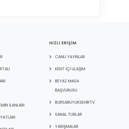
HIZLI ERİŞİM
ER
CANLI YAYINLAR
RTALI
KENT İÇI ULAŞIM
ARI
BEYAZ MASA
BAŞVURUSU
BURSABUYUKSEHIRTV
İN İLANLARI
SANAL TURLAR
İYATLARI
YARIŞMALAR