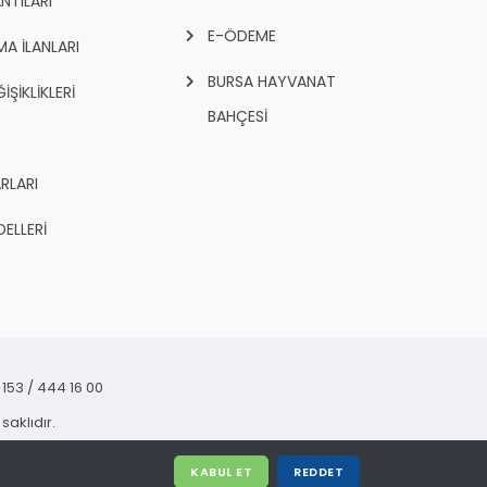
NTILARI
E-ÖDEME
A İLANLARI
BURSA HAYVANAT
İŞİKLİKLERİ
BAHÇESİ
RLARI
ELLERİ
153 / 444 16 00
saklıdır.
KABUL ET
REDDET