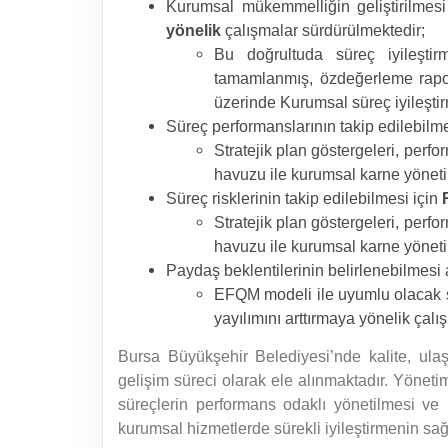
Kurumsal mükemmelliğin geliştirilme
yönelik
çalışmalar sürdürülmektedir;
Bu doğrultuda süreç iyileştir
tamamlanmış, özdeğerleme raporu
üzerinde Kurumsal süreç iyileştir
Süreç performanslarının takip edilebilme
Stratejik plan göstergeleri, perf
havuzu ile kurumsal karne yöneti
Süreç risklerinin takip edilebilmesi için
Stratejik plan göstergeleri, perf
havuzu ile kurumsal karne yöneti
Paydaş beklentilerinin belirlenebilmesi
EFQM modeli ile uyumlu olacak ş
yayılımını arttırmaya yönelik çal
Bursa Büyükşehir Belediyesi’nde kalite, ulaşı
gelişim süreci olarak ele alınmaktadır. Yöneti
süreçlerin performans odaklı yönetilmesi ve
kurumsal hizmetlerde sürekli iyileştirmenin s