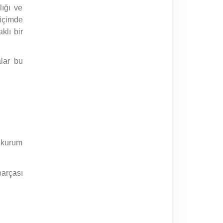
lığı ve
biçimde
klı bir
alar bu
e kurum
parçası