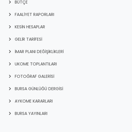
BÜTÇE
RUHSATLI HAFRİYAT ALANLARI
YÖNETMELIKLER / YÖNERGELER
FAALİYET RAPORLARI
ŞİKAYET TAKİBİ (KURUMLAR)
KAMU HİZMET STANDARTLARI (KAHİS)
KESİN HESAPLAR
MÜHENDİS, MİMAR VE SÜRVEYAN KAYITLARI (İLÇE BELEDİYEL
MÜHENDİS, MİMAR VE SÜRVEYAN KAYITLARI
GELİR TARİFESİ
VEFAT KAYDI GİRİŞİ (İLÇE BELEDİYELER)
İMAR PLANI DEĞİŞİKLİKLERİ
YER SEÇİM BELGESİ, MOBİL VE SAHA DOLABI BAŞVURULARI
UKOME TOPLANTILARI
GÜNLÜK KAZI ÇALIŞMALARI
FOTOĞRAF GALERİSİ
TARIMSAL AMAÇLI METEOROLOJİ İSTASYON VERİLERİ
BURSA GÜNLÜĞÜ DERGİSİ
AYKOME KARARLARI
BURSA YAYINLARI