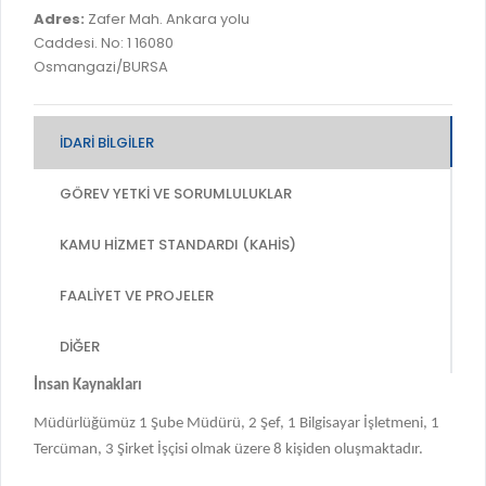
İLAN REKLAM E-BEYANNAME
BİLGİ EDİNME
Adres:
Zafer Mah. Ankara yolu
YANGIN SİGORTA E-BEYANNAME
Caddesi. No: 1 16080
MECLİS
Osmangazi/BURSA
BAŞVURU / KAYIT / SORGU
MECLİS ÜYELERİ
ORKESTRA KAYIT
KOMİSYON ÜYELERİ
İDARI BILGILER
SEYAHAT KARTI SORGULAMA
MECLİS KARARLARI
GÖREV YETKI VE SORUMLULUKLAR
BURSA AKADEMİ
MECLİS GÜNDEMİ VE KARAR ÖZETLERİ
ÜCRETSİZ WİFİ NOKTALARI
KAMU HIZMET STANDARDI (KAHİS)
YAYIN / PLAN / RAPOR
İTFAİYE RAPORU
FAALIYET VE PROJELER
STRATEJİK PLANLAR
ONLİNE KATI ATIK BAŞVURUSU
PERFORMANS PROGRAMI
DIĞER
İTFAİYE OLAY KAYDI BAŞVURUSU
BÜTÇE
İnsan Kaynakları
BADEM KAYIT
FAALİYET RAPORLARI
Müdürlüğümüz 1 Şube Müdürü, 2 Şef, 1 Bilgisayar İşletmeni, 1
İHALE İLANLARI
Tercüman, 3 Şirket İşçisi olmak üzere 8 kişiden oluşmaktadır.
KESİN HESAPLAR
DOĞRUDAN TEMİN İLANLARI