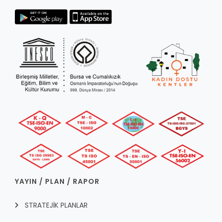
RUHSATLI HAFRİYAT ALANLARI
YÖNETMELIKLER / YÖNERGELER
ŞİKAYET TAKİBİ (KURUMLAR)
KAMU HİZMET STANDARTLARI (KAHİS)
MÜHENDİS, MİMAR VE SÜRVEYAN KAYITLARI (İLÇE BELEDİYEL
MÜHENDİS, MİMAR VE SÜRVEYAN KAYITLARI
VEFAT KAYDI GİRİŞİ (İLÇE BELEDİYELER)
YER SEÇİM BELGESİ, MOBİL VE SAHA DOLABI BAŞVURULARI
GÜNLÜK KAZI ÇALIŞMALARI
TARIMSAL AMAÇLI METEOROLOJİ İSTASYON VERİLERİ
YAYIN / PLAN / RAPOR
STRATEJİK PLANLAR