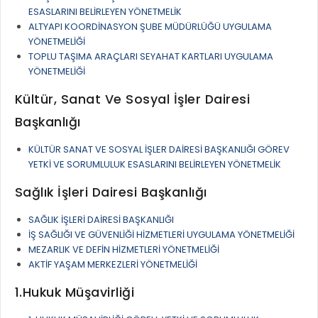
ESASLARINI BELİRLEYEN YÖNETMELİK
RUHSATLI HAFRİYAT ALANLARI
YÖNETMELIKLER / YÖNERGELER
ALTYAPI KOORDİNASYON ŞUBE MÜDÜRLÜĞÜ UYGULAMA
ŞİKAYET TAKİBİ (KURUMLAR)
YÖNETMELİĞİ
KAMU HİZMET STANDARTLARI (KAHİS)
TOPLU TAŞIMA ARAÇLARI SEYAHAT KARTLARI UYGULAMA
MÜHENDİS, MİMAR VE SÜRVEYAN KAYITLARI (İLÇE BELEDİYEL
YÖNETMELİĞİ
MÜHENDİS, MİMAR VE SÜRVEYAN KAYITLARI
Kültür, Sanat Ve Sosyal İşler Dairesi
VEFAT KAYDI GİRİŞİ (İLÇE BELEDİYELER)
Başkanlığı
YER SEÇİM BELGESİ, MOBİL VE SAHA DOLABI BAŞVURULARI
KÜLTÜR SANAT VE SOSYAL İŞLER DAİRESİ BAŞKANLIĞI GÖREV
YETKİ VE SORUMLULUK ESASLARINI BELİRLEYEN YÖNETMELİK
GÜNLÜK KAZI ÇALIŞMALARI
Sağlık İşleri Dairesi Başkanlığı
TARIMSAL AMAÇLI METEOROLOJİ İSTASYON VERİLERİ
SAĞLIK İŞLERİ DAİRESİ BAŞKANLIĞI
İŞ SAĞLIĞI VE GÜVENLİĞİ HİZMETLERİ UYGULAMA YÖNETMELİĞİ
MEZARLIK VE DEFİN HİZMETLERİ YÖNETMELİĞİ
AKTİF YAŞAM MERKEZLERİ YÖNETMELİĞİ
1.Hukuk Müşavirliği