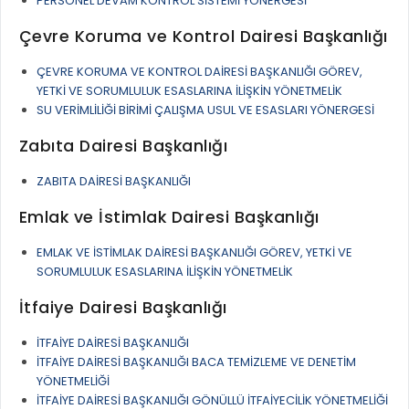
PERSONEL DEVAM KONTROL SİSTEMİ YÖNERGESİ
İLAN REKLAM E-BEYANNAME
BİLGİ EDİNME
Çevre Koruma ve Kontrol Dairesi Başkanlığı
YANGIN SİGORTA E-BEYANNAME
MECLİS
BAŞVURU / KAYIT / SORGU
ÇEVRE KORUMA VE KONTROL DAİRESİ BAŞKANLIĞI GÖREV,
MECLİS ÜYELERİ
YETKİ VE SORUMLULUK ESASLARINA İLİŞKİN YÖNETMELİK
ORKESTRA KAYIT
SU VERİMLİLİĞİ BİRİMİ ÇALIŞMA USUL VE ESASLARI YÖNERGESİ
KOMİSYON ÜYELERİ
SEYAHAT KARTI SORGULAMA
Zabıta Dairesi Başkanlığı
MECLİS KARARLARI
BURSA AKADEMİ
MECLİS GÜNDEMİ VE KARAR ÖZETLERİ
ZABITA DAİRESİ BAŞKANLIĞI
ÜCRETSİZ WİFİ NOKTALARI
YAYIN / PLAN / RAPOR
Emlak ve İstimlak Dairesi Başkanlığı
İTFAİYE RAPORU
STRATEJİK PLANLAR
EMLAK VE İSTİMLAK DAİRESİ BAŞKANLIĞI GÖREV, YETKİ VE
ONLİNE KATI ATIK BAŞVURUSU
SORUMLULUK ESASLARINA İLİŞKİN YÖNETMELİK
PERFORMANS PROGRAMI
İTFAİYE OLAY KAYDI BAŞVURUSU
İtfaiye Dairesi Başkanlığı
BÜTÇE
BADEM KAYIT
İTFAİYE DAİRESİ BAŞKANLIĞI
FAALİYET RAPORLARI
İTFAİYE DAİRESİ BAŞKANLIĞI BACA TEMİZLEME VE DENETİM
İHALE İLANLARI
YÖNETMELİĞİ
KESİN HESAPLAR
İTFAİYE DAİRESİ BAŞKANLIĞI GÖNÜLLÜ İTFAİYECİLİK YÖNETMELİĞİ
DOĞRUDAN TEMİN İLANLARI