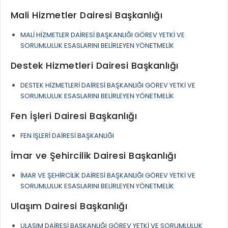
GELİR TARİFESİ
Mali Hizmetler Dairesi Başkanlığı
EVRAK TAKİBİ
İMAR PLANI DEĞİŞİKLİKLERİ
MEZARLIK BİLGİ SİSTEMİ
MALİ HİZMETLER DAİRESİ BAŞKANLIĞI GÖREV YETKİ VE
UKOME TOPLANTILARI
SORUMLULUK ESASLARINI BELİRLEYEN YÖNETMELİK
GENEL EVRAK KAYIT
FOTOĞRAF GALERİSİ
Destek Hizmetleri Dairesi Başkanlığı
LOKMA DAĞITIM İZNİ BAŞVURUSU
BURSA GÜNLÜĞÜ DERGİSİ
DESTEK HİZMETLERİ DAİRESİ BAŞKANLIĞI GÖREV YETKİ VE
BAĞLANTILAR
AYKOME KARARLARI
SORUMLULUK ESASLARINI BELİRLEYEN YÖNETMELİK
WEB - MOBIL UYGULAMALARIMIZ
BURSA YAYINLARI
Fen İşleri Dairesi Başkanlığı
KURUM İÇİ UYGULAMALAR
YÖNETİM SİSTEMLERİ
FEN İŞLERİ DAİRESİ BAŞKANLIĞI
E-DEVLET KAPISI
VİZYON & MİSYON
İmar ve Şehircilik Dairesi Başkanlığı
NÖBETÇİ ECZANELER
POLİTİKALARIMIZ
İMAR VE ŞEHİRCİLİK DAİRESİ BAŞKANLIĞI GÖREV YETKİ VE
HAL FİYATLARI
SORUMLULUK ESASLARINI BELİRLEYEN YÖNETMELİK
ENTEGRE YÖNETIM SISTEMI
SANAL TURLAR
Ulaşım Dairesi Başkanlığı
KALITE BELGELERIMIZ
KURUMLAR
KVKK AYDINLATMA METNI
ULAŞIM DAİRESİ BAŞKANLIĞI GÖREV YETKİ VE SORUMLULUK