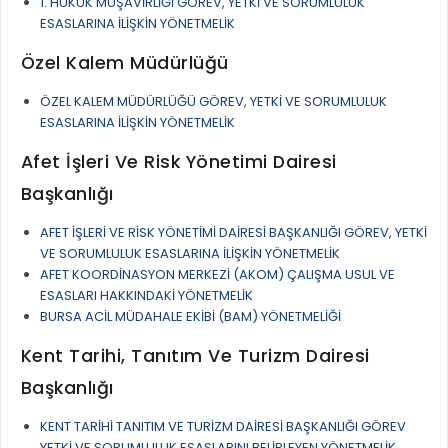
1. HUKUK MÜŞAVİRLİĞİ GÖREV, YETKİ VE SORUMLULUK
ESASLARINA İLİŞKİN YÖNETMELİK
Özel Kalem Müdürlüğü
ÖZEL KALEM MÜDÜRLÜĞÜ GÖREV, YETKİ VE SORUMLULUK
ESASLARINA İLİŞKİN YÖNETMELİK
Afet İşleri Ve Risk Yönetimi Dairesi
Başkanlığı
AFET İŞLERİ VE RİSK YÖNETİMİ DAİRESİ BAŞKANLIĞI GÖREV, YETKİ
VE SORUMLULUK ESASLARINA İLİŞKİN YÖNETMELİK
AFET KOORDİNASYON MERKEZİ (AKOM) ÇALIŞMA USUL VE
ESASLARI HAKKINDAKİ YÖNETMELİK
BURSA ACİL MÜDAHALE EKİBİ (BAM) YÖNETMELİĞİ
Kent Tarihi, Tanıtım Ve Turizm Dairesi
Başkanlığı
KENT TARİHİ TANITIM VE TURİZM DAİRESİ BAŞKANLIĞI GÖREV
YETKİ VE SORUMLULUK ESASLARINI BELİRLEYEN YÖNETMELİK