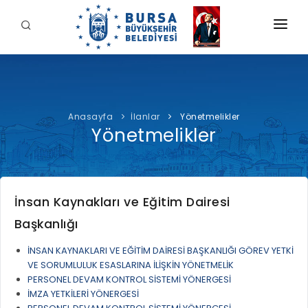
KURUMSAL
BELEDİYE
Anasayfa
İlanlar
Yönetmelikler
BAŞKAN
Yönetmelikler
İDARİ YAPI
Şahin BİBA
HİZMETLERİMİZ
YETKİ VE SORUMLULUKLAR
Başkan'a Mesaj
İNTERAKTİF
TARİHÇE
Özgeçmiş
İnsan Kaynakları ve Eğitim Dairesi
ÖDEME
BURSA'YI KEŞFET
ŞİRKETLER VE KURULUŞLAR
Görevleri
Başkanlığı
E-ÖDEME
ETİK KOMİSYONU
İLETİŞİM
İNSAN KAYNAKLARI VE EĞİTİM DAİRESİ BAŞKANLIĞI GÖREV YETKİ
E-TEKLİF
VE SORUMLULUK ESASLARINA İLİŞKİN YÖNETMELİK
ULUSAL / ULUSLARARASI İLİŞKİLER
PERSONEL DEVAM KONTROL SİSTEMİ YÖNERGESİ
BUSKİ E-ÖDEME
LOGOLAR AMBLEMLER
İMZA YETKİLERİ YÖNERGESİ