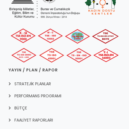
RUHSATLI HAFRİYAT ALANLARI
YÖNETMELIKLER / YÖNERGELER
ŞİKAYET TAKİBİ (KURUMLAR)
KAMU HİZMET STANDARTLARI (KAHİS)
MÜHENDİS, MİMAR VE SÜRVEYAN KAYITLARI (İLÇE BELEDİYEL
MÜHENDİS, MİMAR VE SÜRVEYAN KAYITLARI
VEFAT KAYDI GİRİŞİ (İLÇE BELEDİYELER)
YER SEÇİM BELGESİ, MOBİL VE SAHA DOLABI BAŞVURULARI
GÜNLÜK KAZI ÇALIŞMALARI
YAYIN / PLAN / RAPOR
TARIMSAL AMAÇLI METEOROLOJİ İSTASYON VERİLERİ
STRATEJİK PLANLAR
PERFORMANS PROGRAMI
BÜTÇE
FAALİYET RAPORLARI