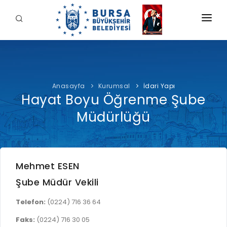
KURUMSAL
BELEDİYE
Anasayfa
Kurumsal
İdari Yapı
BAŞKAN
Hayat Boyu Öğrenme Şube
İDARİ YAPI
Şahin BİBA
HİZMETLERİMİZ
Müdürlüğü
YETKİ VE SORUMLULUKLAR
Başkan'a Mesaj
İNTERAKTİF
TARİHÇE
Özgeçmiş
ÖDEME
BURSA'YI KEŞFET
ŞİRKETLER VE KURULUŞLAR
Görevleri
Mehmet ESEN
E-ÖDEME
ETİK KOMİSYONU
İLETİŞİM
Şube Müdür Vekili
E-TEKLİF
ULUSAL / ULUSLARARASI İLİŞKİLER
Telefon:
(0224) 716 36 64
BUSKİ E-ÖDEME
LOGOLAR AMBLEMLER
Faks:
(0224) 716 30 05