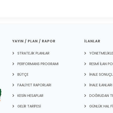
YAYIN / PLAN / RAPOR
İLANLAR
STRATEJİK PLANLAR
YÖNETMELİKL
PERFORMANS PROGRAMI
RESMİ İLAN PO
BÜTÇE
İHALE SONUÇL
FAALİYET RAPORLARI
İHALE İLANLARI
KESİN HESAPLAR
DOĞRUDAN TEM
GELİR TARİFESİ
GÜNLÜK HAL F