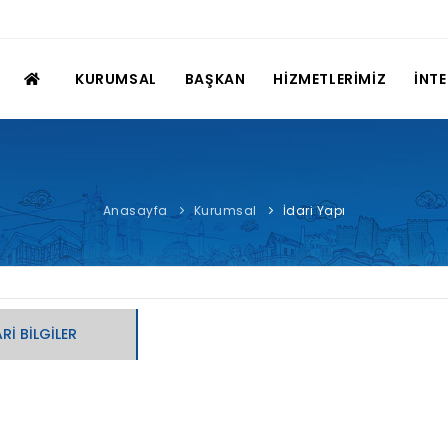
KURUMSAL
BAŞKAN
HİZMETLERİMİZ
İNT
Anasayfa
Kurumsal
İdari Yapı
RI BILGILER