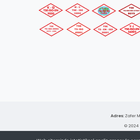
Adres:
Zafer M
© 2024 -