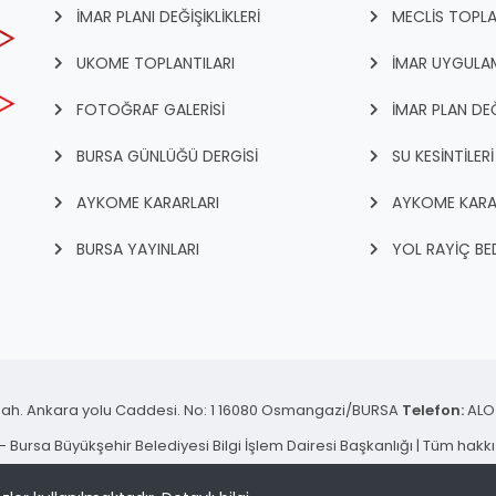
İMAR PLANI DEĞİŞİKLİKLERİ
MECLİS TOPLA
UKOME TOPLANTILARI
İMAR UYGULAM
FOTOĞRAF GALERİSİ
İMAR PLAN DEĞ
BURSA GÜNLÜĞÜ DERGİSİ
SU KESİNTİLERİ
AYKOME KARARLARI
AYKOME KARA
BURSA YAYINLARI
YOL RAYİÇ BED
ah. Ankara yolu Caddesi. No: 1 16080 Osmangazi/BURSA
Telefon:
ALO 
 Bursa Büyükşehir Belediyesi Bilgi İşlem Dairesi Başkanlığı | Tüm hakkı 
KVKK Aydınlatma Metni