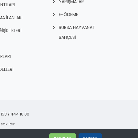
YARIŞMALAR
NTILARI
E-ÖDEME
A İLANLARI
BURSA HAYVANAT
İŞİKLİKLERİ
BAHÇESİ
RLARI
ELLERİ
153 / 444 16 00
saklıdır.
KABUL ET
REDDET