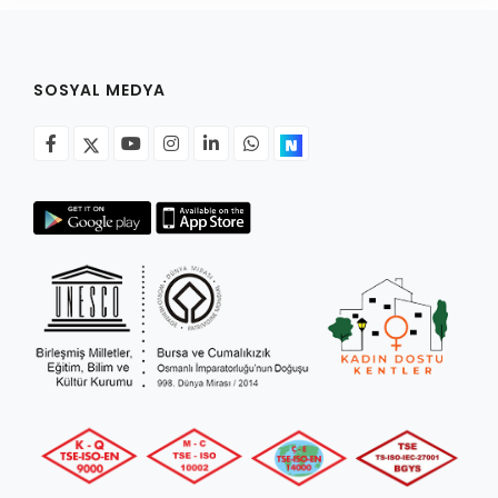
RUHSATLI HAFRİYAT ALANLARI
YÖNETMELIKLER / YÖNERGELER
ŞİKAYET TAKİBİ (KURUMLAR)
KAMU HİZMET STANDARTLARI (KAHİS)
SOSYAL MEDYA
MÜHENDİS, MİMAR VE SÜRVEYAN KAYITLARI (İLÇE BELEDİYEL
MÜHENDİS, MİMAR VE SÜRVEYAN KAYITLARI
VEFAT KAYDI GİRİŞİ (İLÇE BELEDİYELER)
YER SEÇİM BELGESİ, MOBİL VE SAHA DOLABI BAŞVURULARI
GÜNLÜK KAZI ÇALIŞMALARI
TARIMSAL AMAÇLI METEOROLOJİ İSTASYON VERİLERİ