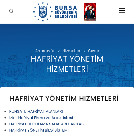
KURUMSAL
BELEDİYE
Anasayfa
Hizmetler
Çevre
BAŞKAN
HAFRİYAT YÖNETİM
İDARİ YAPI
Şahin BİBA
HİZMETLERİMİZ
HİZMETLERİ
YETKİ VE SORUMLULUKLAR
Başkan'a Mesaj
İNTERAKTİF
TARİHÇE
Özgeçmiş
ÖDEME
BURSA'YI KEŞFET
ŞİRKETLER VE KURULUŞLAR
Görevleri
HAFRİYAT YÖNETİM HİZMETLERİ
E-ÖDEME
ETİK KOMİSYONU
İLETİŞİM
RUHSATLI HAFRİYAT ALANLARI
E-TEKLİF
ULUSAL / ULUSLARARASI İLİŞKİLER
İzinli Hafriyat Firma ve Araç Listesi
HAFRİYAT DEPOLAMA SAHALARI HARİTASI
BUSKİ E-ÖDEME
LOGOLAR AMBLEMLER
HAFRİYAT YÖNETİM BİLGİ SİSTEMİ