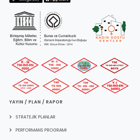
RUHSATLI HAFRİYAT ALANLARI
YÖNETMELIKLER / YÖNERGELER
ŞİKAYET TAKİBİ (KURUMLAR)
KAMU HİZMET STANDARTLARI (KAHİS)
MÜHENDİS, MİMAR VE SÜRVEYAN KAYITLARI (İLÇE BELEDİYEL
MÜHENDİS, MİMAR VE SÜRVEYAN KAYITLARI
VEFAT KAYDI GİRİŞİ (İLÇE BELEDİYELER)
YER SEÇİM BELGESİ, MOBİL VE SAHA DOLABI BAŞVURULARI
GÜNLÜK KAZI ÇALIŞMALARI
TARIMSAL AMAÇLI METEOROLOJİ İSTASYON VERİLERİ
YAYIN / PLAN / RAPOR
STRATEJİK PLANLAR
PERFORMANS PROGRAMI