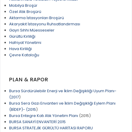
İLAN REKLAM E-BEYANNAME
BİLGİ EDİNME
Mobilya Broşür
YANGIN SİGORTA E-BEYANNAME
Özel Atık Broşürü
MECLİS
Aktarma İstasyonları Broşürü
BAŞVURU / KAYIT / SORGU
Akaryakıt İstasyonu Ruhsatlandırması
MECLİS ÜYELERİ
Gayri Sıhhi Müesseseler
ORKESTRA KAYIT
Gürültü Kirliliği
KOMİSYON ÜYELERİ
Hafriyat Yönetimi
SEYAHAT KARTI SORGULAMA
MECLİS KARARLARI
Hava Kirliliği
Çevre Kataloğu
BURSA AKADEMİ
MECLİS GÜNDEMİ VE KARAR ÖZETLERİ
ÜCRETSİZ WİFİ NOKTALARI
YAYIN / PLAN / RAPOR
İTFAİYE RAPORU
PLAN & RAPOR
STRATEJİK PLANLAR
ONLİNE KATI ATIK BAŞVURUSU
Bursa Sürdürülebilir Enerji ve İklim Değişikliği Uyum Planı-
PERFORMANS PROGRAMI
(2017
)
İTFAİYE OLAY KAYDI BAŞVURUSU
BÜTÇE
Bursa Sera Gazı Envanteri ve İklim Değişikliği Eylem Planı
BADEM KAYIT
(BİDEP)- (2015
)
FAALİYET RAPORLARI
Bursa Entegre Katı Atık Yönetim Planı
(2015)
İHALE İLANLARI
BURSA SANAYİ ENVANTERİ 2015
KESİN HESAPLAR
BURSA STRATEJİK GÜRÜLTÜ HARİTASI RAPORU
DOĞRUDAN TEMİN İLANLARI