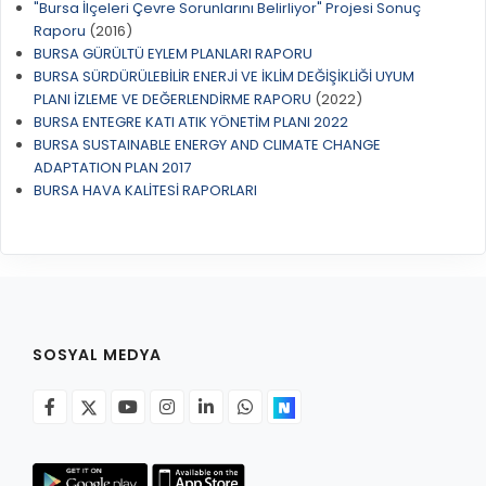
GELİR TARİFESİ
"Bursa İlçeleri Çevre Sorunlarını Belirliyor" Projesi Sonuç
EVRAK TAKİBİ
Raporu
(2016)
İMAR PLANI DEĞİŞİKLİKLERİ
BURSA GÜRÜLTÜ EYLEM PLANLARI RAPORU
MEZARLIK BİLGİ SİSTEMİ
BURSA SÜRDÜRÜLEBİLİR ENERJİ VE İKLİM DEĞİŞİKLİĞİ UYUM
UKOME TOPLANTILARI
PLANI İZLEME VE DEĞERLENDİRME RAPORU
(2022)
GENEL EVRAK KAYIT
BURSA ENTEGRE KATI ATIK YÖNETİM PLANI 2022
FOTOĞRAF GALERİSİ
BURSA SUSTAINABLE ENERGY AND CLIMATE CHANGE
LOKMA DAĞITIM İZNİ BAŞVURUSU
BURSA GÜNLÜĞÜ DERGİSİ
ADAPTATION PLAN 2017
BAĞLANTILAR
BURSA HAVA KALİTESİ RAPORLARI
AYKOME KARARLARI
WEB - MOBIL UYGULAMALARIMIZ
BURSA YAYINLARI
KURUM İÇİ UYGULAMALAR
YÖNETİM SİSTEMLERİ
E-DEVLET KAPISI
VİZYON & MİSYON
NÖBETÇİ ECZANELER
SOSYAL MEDYA
POLİTİKALARIMIZ
HAL FİYATLARI
ENTEGRE YÖNETIM SISTEMI
SANAL TURLAR
KALITE BELGELERIMIZ
KURUMLAR
KVKK AYDINLATMA METNI