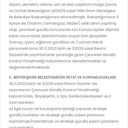
İLAN REKLAM E-BEYANNAME
BİLGİ EDİNME
ölçüm, denetim, izleme, izin ve idari yaptırımı mülga Çevre
ve Orman Bakanlığının 2006/16 sayılı Yetki Devri Genelgesi
YANGIN SİGORTA E-BEYANNAME
MECLİS
ile Belediye Başkanlığımıza devredilmiştir. Bakanlığımızca 3
BAŞVURU / KAYIT / SORGU
ilçeye de (Yıldırım, Osmangazi, Nilüfer) yetki devri yapılmış
MECLİS ÜYELERİ
olup, çevresel gürültü konusunda söz konusu ilçeler dışında
ORKESTRA KAYIT
KOMİSYON ÜYELERİ
kalan sorumluluk alanlarımızda oluşan tüm şikayetler
(sanayi, işyeri, eğlence gürültüsü vb.) uzman teknik
SEYAHAT KARTI SORGULAMA
MECLİS KARARLARI
personelimizce 30.11.2022 tarih ve 32029 sayılı Resmi
BURSA AKADEMİ
Gazete’de yayımlanarak yürürlüğe giren Çevresel Gürültü
MECLİS GÜNDEMİ VE KARAR ÖZETLERİ
Kontrol Yönetmeliği hükümlerince denetlenmekte ve
ÜCRETSİZ WİFİ NOKTALARI
YAYIN / PLAN / RAPOR
değerlendirilmektedir.
İTFAİYE RAPORU
C. BÜYÜKŞEHİR BELEDİYEMİZİN YETKİ VE SORUMLULUKLARI
STRATEJİK PLANLAR
30.11.2022 tarih ve 32029 sayılı Resmi Gazete ’de
ONLİNE KATI ATIK BAŞVURUSU
PERFORMANS PROGRAMI
yayımlanan Çevresel Gürültü Kontrol Yönetmeliği
İTFAİYE OLAY KAYDI BAŞVURUSU
kapsamında; Büyükşehir, il, ilçe, belde belediyeleri ve il
BÜTÇE
özel idareleri;
BADEM KAYIT
a) İlgili kurum ve kuruluşlarla işbirliği yaparak stratejik
FAALİYET RAPORLARI
gürültü haritaları ve stratejik gürültü eylem planlarını
İHALE İLANLARI
KESİN HESAPLAR
hazırlamak/hazırlatmak ve stratejik gürültü eylem planlarını
DOĞRUDAN TEMİN İLANLARI
uygulamakla,