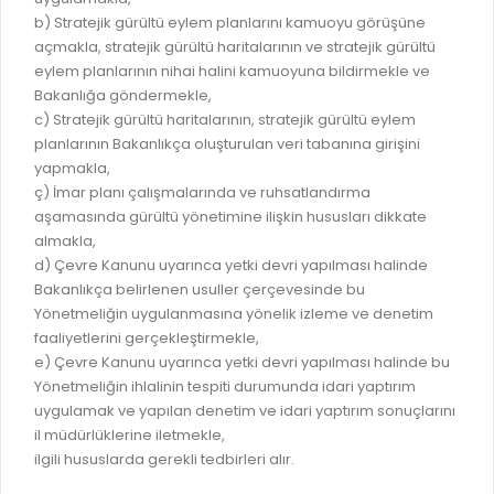
GELİR TARİFESİ
b) Stratejik gürültü eylem planlarını kamuoyu görüşüne
EVRAK TAKİBİ
İMAR PLANI DEĞİŞİKLİKLERİ
açmakla, stratejik gürültü haritalarının ve stratejik gürültü
MEZARLIK BİLGİ SİSTEMİ
eylem planlarının nihai halini kamuoyuna bildirmekle ve
UKOME TOPLANTILARI
Bakanlığa göndermekle,
GENEL EVRAK KAYIT
c) Stratejik gürültü haritalarının, stratejik gürültü eylem
FOTOĞRAF GALERİSİ
planlarının Bakanlıkça oluşturulan veri tabanına girişini
LOKMA DAĞITIM İZNİ BAŞVURUSU
BURSA GÜNLÜĞÜ DERGİSİ
yapmakla,
BAĞLANTILAR
ç) İmar planı çalışmalarında ve ruhsatlandırma
AYKOME KARARLARI
aşamasında gürültü yönetimine ilişkin hususları dikkate
WEB - MOBIL UYGULAMALARIMIZ
almakla,
BURSA YAYINLARI
d) Çevre Kanunu uyarınca yetki devri yapılması halinde
KURUM İÇİ UYGULAMALAR
YÖNETİM SİSTEMLERİ
Bakanlıkça belirlenen usuller çerçevesinde bu
Yönetmeliğin uygulanmasına yönelik izleme ve denetim
E-DEVLET KAPISI
VİZYON & MİSYON
faaliyetlerini gerçekleştirmekle,
NÖBETÇİ ECZANELER
e) Çevre Kanunu uyarınca yetki devri yapılması halinde bu
POLİTİKALARIMIZ
Yönetmeliğin ihlalinin tespiti durumunda idari yaptırım
HAL FİYATLARI
ENTEGRE YÖNETIM SISTEMI
uygulamak ve yapılan denetim ve idari yaptırım sonuçlarını
SANAL TURLAR
il müdürlüklerine iletmekle,
KALITE BELGELERIMIZ
ilgili hususlarda gerekli tedbirleri alır.
KURUMLAR
KVKK AYDINLATMA METNI