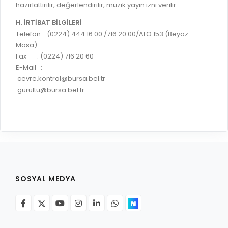
hazırlattırılır, değerlendirilir, müzik yayın izni verilir.
H. İRTİBAT BİLGİLERİ
Telefon : (0224) 444 16 00 /716 20 00/ALO 153 (Beyaz
Masa)
Fax : (0224) 716 20 60
E-Mail :
cevre.kontrol@bursa.bel.tr
gurultu@bursa.bel.tr
SOSYAL MEDYA