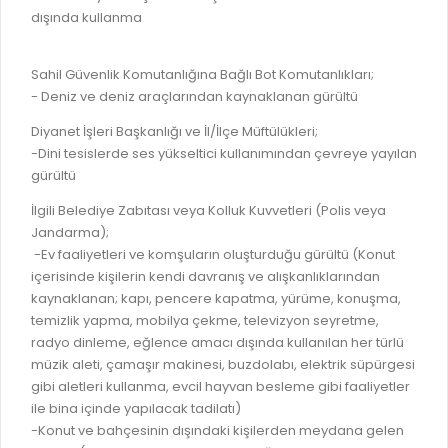
dışında kullanma
Sahil Güvenlik Komutanlığına Bağlı Bot Komutanlıkları;
- Deniz ve deniz araçlarından kaynaklanan gürültü
Diyanet İşleri Başkanlığı ve İl/İlçe Müftülükleri;
-Dini tesislerde ses yükseltici kullanımından çevreye yayılan
gürültü
İlgili Belediye Zabıtası veya Kolluk Kuvvetleri (Polis veya
Jandarma);
-Ev faaliyetleri ve komşuların oluşturduğu gürültü (Konut
içerisinde kişilerin kendi davranış ve alışkanlıklarından
kaynaklanan; kapı, pencere kapatma, yürüme, konuşma,
temizlik yapma, mobilya çekme, televizyon seyretme,
radyo dinleme, eğlence amacı dışında kullanılan her türlü
müzik aleti, çamaşır makinesi, buzdolabı, elektrik süpürgesi
gibi aletleri kullanma, evcil hayvan besleme gibi faaliyetler
ile bina içinde yapılacak tadilatı)
-Konut ve bahçesinin dışındaki kişilerden meydana gelen