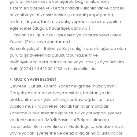
gürültü (yüksek sesle konuşarak, bağırarak, anons
sistemleri gibi ses yükseltici araçlar kullanılarak ve darbeli
düzenli veya düzensiz sesler çıkararak propaganda,
reklâm, duyuru, tanıtım ve satış yapmak, sokakta yapılan
eğlenceler (düğün, havai fişek atımı v.b.)
-Hayvan sesi gürültüsü İlgili Belediye Zabıtası veya Kolluk
Kuvveti (Polis veya Jandarma)
Bursa Büyükşehir Belediye Başkanlığı sorumluluğunda olan
gürültü şikâyetlerinizi gurultu@bursa.bel.tr ve
alo153@bursa.bel.tr adreslerine veya İstek şikâyet Bildirim
Hattı (0224) 444 16 00 / 153 ‘e bildirebilirsiniz.
F. MÜZİK YAYIN BELGESİ
Çevresel Gürültü Kontrol Yönetmeliği’nde müzik yayını;
Gerçek enstrüman ve/veya seslerle, banttan ya da
elektronik olarak yükseltilmiş ses kaynağı kullanılarak
yapılan müzik faaliyetleri olarak tanımlanmaktadır.
Yönetmelik hükümlerine göre Müzik yayını yapan işyerleri
ve deniz araçları “Müzik Yayın İzni Belgesi almaları
zorunludur. Bu izin verilirken İl Müdürlüğü tarafından müzik
yayını yapan işyerlerine ve deniz araçlarına akustik rapor