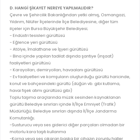
RUHSATLI HAFRİYAT ALANLARI
D. HANGİ ŞİKAYET NEREYE YAPILMALIDIR?
YÖNETMELIKLER / YÖNERGELER
Çevre ve Şehircilik Bakanlığından yetki almış, Osmangazi,
ŞİKAYET TAKİBİ (KURUMLAR)
KAMU HİZMET STANDARTLARI (KAHİS)
Yıldırım, Nilüfer İlçelerinde İlçe Belediyesine, diğer tüm
ilçeler için Bursa Büyükşehir Belediyesi;
MÜHENDİS, MİMAR VE SÜRVEYAN KAYITLARI (İLÇE BELEDİYEL
- Endüstri tesisleri gürültüsü
MÜHENDİS, MİMAR VE SÜRVEYAN KAYITLARI
- Eğlence yeri gürültüsü
- Atölye, İmalathane ve İşyeri gürültüsü
VEFAT KAYDI GİRİŞİ (İLÇE BELEDİYELER)
- Bina içinde yapılan tadilat dışında şantiye (inşaat)
faaliyetleri gürültüsü
YER SEÇİM BELGESİ, MOBİL VE SAHA DOLABI BAŞVURULARI
- Karayolları, demiryolları, havaalanı gürültüsü
GÜNLÜK KAZI ÇALIŞMALARI
- Ev faaliyetleri ve komşuların oluşturduğu gürültü haricinde,
konut ve bahçesindeki gürültü (düğün vb. gibi kutlama,
TARIMSAL AMAÇLI METEOROLOJİ İSTASYON VERİLERİ
havai fişek atımı gürültüsü gibi)
Toplu taşıma araçlarında müzik sesinden kaynaklanan
gürültü Belediye sınırları içinde İl/İlçe Emniyet (Trafik)
Müdürlüğü; Belediye sınırları dışında İl/İlçe Jandarma
Komutanlığı;
-Susturucu veya ses giderici diğer parçaları olmadan bir
motorlu kara taşıtı kullanma
-Korna veya ses çıkaran başka bir cihazın zorunlu haller