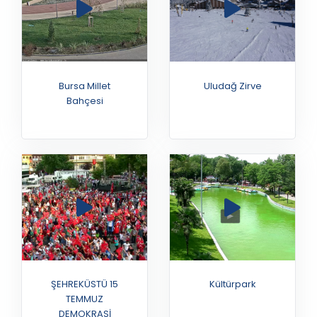
Çekirge Meydanı
Lemurlar
Bursa Millet
Uludağ Zirve
Bahçesi
Gergedanlar
Penguenler 2
Habeş Maymunu
ŞEHREKÜSTÜ 15
Kültürpark
TEMMUZ
Su Kuşları
DEMOKRASİ