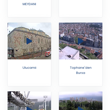
MEYDANI
Afrika Savana
Uludag Yolu
Ulucamii
Tophane'den
Bursa