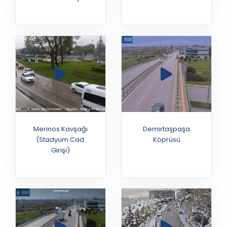
Habeş Maymunu
Su Kuşları
Merinos Kavşağı
Demirtaşpaşa
(Stadyum Cad.
Köprüsü
Girişi)