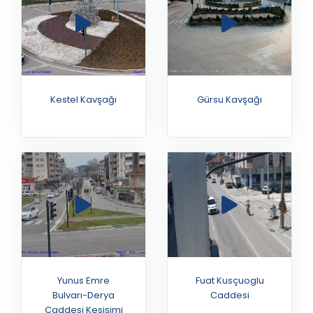
Mesken Kavşağı
AKOM Üzeri Çevre Yolu
Kestel Kavşağı
Gürsu Kavşağı
Buttim Kavşağı
Lemurlar
Gergedanlar
Yunus Emre
Fuat Kusçuoglu
Bulvarı-Derya
Caddesi
Penguenler 2
Caddesi Kesişimi