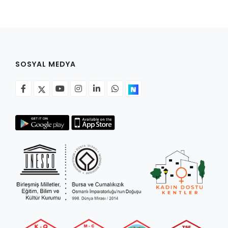
RUHSATLI HAFRİYAT ALANLARI
YÖNETMELIKLER / YÖNERGELER
ŞİKAYET TAKİBİ (KURUMLAR)
KAMU HİZMET STANDARTLARI (KAHİS)
MÜHENDİS, MİMAR VE SÜRVEYAN KAYITLARI (İLÇE BELEDİYEL
SOSYAL MEDYA
MÜHENDİS, MİMAR VE SÜRVEYAN KAYITLARI
VEFAT KAYDI GİRİŞİ (İLÇE BELEDİYELER)
YER SEÇİM BELGESİ, MOBİL VE SAHA DOLABI BAŞVURULARI
GÜNLÜK KAZI ÇALIŞMALARI
TARIMSAL AMAÇLI METEOROLOJİ İSTASYON VERİLERİ