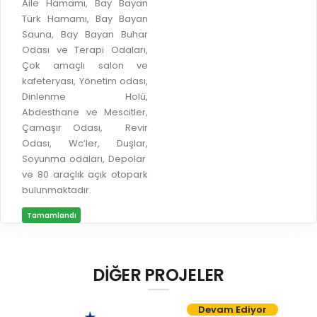
İLAN REKLAM E-BEYANNAME
Aile Hamamı, Bay Bayan
BİLGİ EDİNME
Türk Hamamı, Bay Bayan
YANGIN SİGORTA E-BEYANNAME
MECLİS
Sauna, Bay Bayan Buhar
Odası ve Terapi Odaları,
BAŞVURU / KAYIT / SORGU
MECLİS ÜYELERİ
Çok amaçlı salon ve
kafeteryası, Yönetim odası,
ORKESTRA KAYIT
KOMİSYON ÜYELERİ
Dinlenme Holü,
SEYAHAT KARTI SORGULAMA
Abdesthane ve Mescitler,
MECLİS KARARLARI
Çamaşır Odası, Revir
BURSA AKADEMİ
MECLİS GÜNDEMİ VE KARAR ÖZETLERİ
Odası, Wc’ler, Duşlar,
ÜCRETSİZ WİFİ NOKTALARI
Soyunma odaları, Depolar
YAYIN / PLAN / RAPOR
ve 80 araçlık açık otopark
İTFAİYE RAPORU
bulunmaktadır.
STRATEJİK PLANLAR
ONLİNE KATI ATIK BAŞVURUSU
Tamamlandı
PERFORMANS PROGRAMI
İTFAİYE OLAY KAYDI BAŞVURUSU
BÜTÇE
BADEM KAYIT
FAALİYET RAPORLARI
DİĞER PROJELER
İHALE İLANLARI
KESİN HESAPLAR
Devam Ediyor
DOĞRUDAN TEMİN İLANLARI