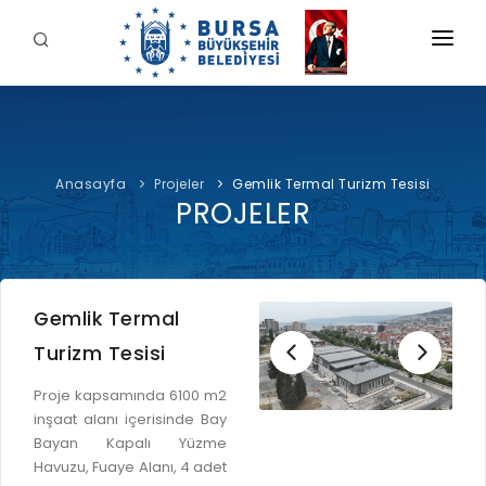
KURUMSAL
BELEDİYE
Anasayfa
Projeler
Gemlik Termal Turizm Tesisi
BAŞKAN
PROJELER
İDARİ YAPI
Şahin BİBA
HİZMETLERİMİZ
YETKİ VE SORUMLULUKLAR
Başkan'a Mesaj
İNTERAKTİF
TARİHÇE
Özgeçmiş
Gemlik Termal
ÖDEME
BURSA'YI KEŞFET
ŞİRKETLER VE KURULUŞLAR
Görevleri
Turizm Tesisi
E-ÖDEME
ETİK KOMİSYONU
İLETİŞİM
Proje kapsamında 6100 m2
E-TEKLİF
inşaat alanı içerisinde Bay
ULUSAL / ULUSLARARASI İLİŞKİLER
Bayan Kapalı Yüzme
BUSKİ E-ÖDEME
LOGOLAR AMBLEMLER
Havuzu, Fuaye Alanı, 4 adet