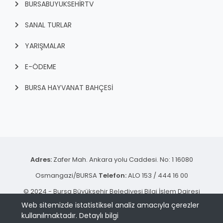
BURSABUYUKSEHIRTV
SANAL TURLAR
YARIŞMALAR
E-ÖDEME
BURSA HAYVANAT BAHÇESİ
Adres:
Zafer Mah. Ankara yolu Caddesi. No: 1 16080
Osmangazi/BURSA
Telefon:
ALO 153 / 444 16 00
© 2024 - Bursa Büyükşehir Belediyesi Bilgi İşlem Dairesi
Web sitemizde istatistiksel analiz amacıyla çerezler
Başkanlığı | Tüm hakkı saklıdır.
kullanılmaktadır.
Detaylı bilgi