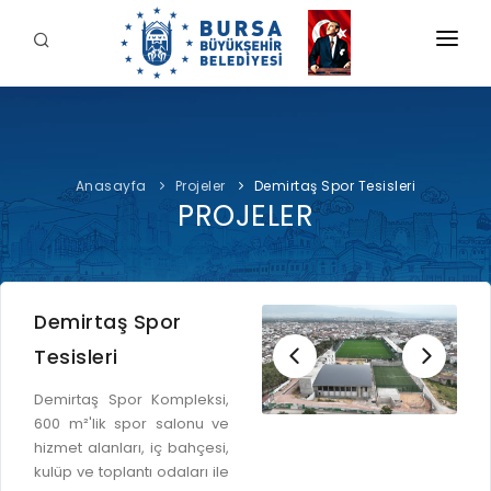
KURUMSAL
BELEDİYE
Anasayfa
Projeler
Demirtaş Spor Tesisleri
BAŞKAN
PROJELER
İDARİ YAPI
Şahin BİBA
HİZMETLERİMİZ
YETKİ VE SORUMLULUKLAR
Başkan'a Mesaj
İNTERAKTİF
TARİHÇE
Özgeçmiş
Demirtaş Spor
ÖDEME
BURSA'YI KEŞFET
ŞİRKETLER VE KURULUŞLAR
Görevleri
Tesisleri
E-ÖDEME
ETİK KOMİSYONU
İLETİŞİM
Demirtaş Spor Kompleksi,
E-TEKLİF
600 m²'lik spor salonu ve
ULUSAL / ULUSLARARASI İLİŞKİLER
hizmet alanları, iç bahçesi,
BUSKİ E-ÖDEME
LOGOLAR AMBLEMLER
kulüp ve toplantı odaları ile