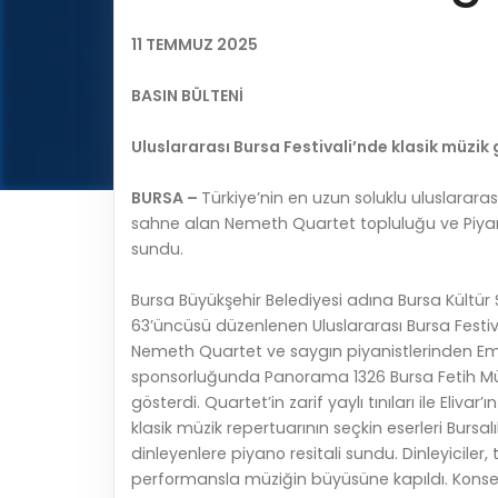
11 TEMMUZ 2025
BASIN BÜLTENİ
Uluslararası Bursa Festivali’nde klasik müzik
BURSA –
Türkiye’nin en uzun soluklu uluslararas
sahne alan Nemeth Quartet topluluğu ve Piyani
sundu.
Bursa Büyükşehir Belediyesi adına Bursa Kültür
63’üncüsü düzenlenen Uluslararası Bursa Festiv
Nemeth Quartet ve saygın piyanistlerinden Emr
sponsorluğunda Panorama 1326 Bursa Fetih Müze
gösterdi. Quartet’in zarif yaylı tınıları ile Eliv
klasik müzik repertuarının seçkin eserleri Bursal
dinleyenlere piyano resitali sundu. Dinleyiciler,
performansla müziğin büyüsüne kapıldı. Konse