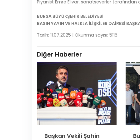
Piyanist Emre Elivar, sanatseverler tarafından 
BURSA BÜYÜKŞEHİR BELEDİYESİ
BASIN YAYIN VE HALKLA İLİŞKİLER DAİRESİ BAŞK
Tarih: 11.07.2025 | Okunma sayısı: 5115
Diğer Haberler
imri'ye
Başkan Vekili Şahin
Bü