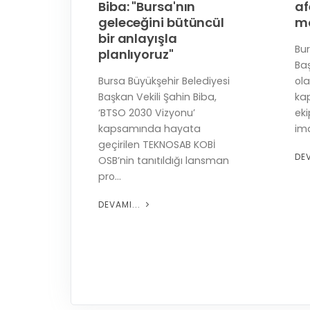
Biba: "Bursa'nın
af
geleceğini bütüncül
mo
bir anlayışla
 sanat
Bur
planlıyoruz"
Baş
n biri
Bursa Büyükşehir Belediyesi
ola
rsa
Başkan Vekili Şahin Biba,
ka
da
‘BTSO 2030 Vizyonu’
ek
kapsamında hayata
ima
geçirilen TEKNOSAB KOBİ
DE
OSB’nin tanıtıldığı lansman
pro...
DEVAMI...