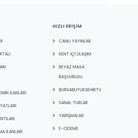
HIZLI ERİŞİM
ER
CANLI YAYINLAR
RTALI
KENT İÇI ULAŞIM
ARI
BEYAZ MASA
BAŞVURUSU
BURSABUYUKSEHIRTV
İN İLANLARI
SANAL TURLAR
İYATLARI
YARIŞMALAR
NTILARI
E-ÖDEME
A İLANLARI