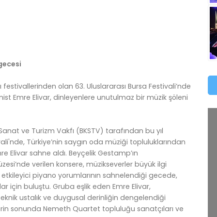
 gecesi
ı festivallerinden olan 63. Uluslararası Bursa Festivali’nde
st Emre Elivar, dinleyenlere unutulmaz bir müzik şöleni
 Sanat ve Turizm Vakfı (BKSTV) tarafından bu yıl
ali'nde, Türkiye’nin saygın oda müziği topluluklarından
e Elivar sahne aldı. Beyçelik Gestamp’ın
si’nde verilen konsere, müzikseverler büyük ilgi
ar’ın etkileyici piyano yorumlarının sahnelendiği gecede,
ılar için buluştu. Gruba eşlik eden Emre Elivar,
 teknik ustalık ve duygusal derinliğin dengelendiği
rin sonunda Nemeth Quartet topluluğu sanatçıları ve