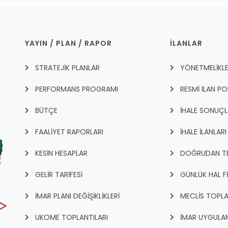
YAYIN / PLAN / RAPOR
İLANLAR
STRATEJİK PLANLAR
YÖNETMELİKL
PERFORMANS PROGRAMI
RESMİ İLAN PO
BÜTÇE
İHALE SONUÇL
FAALİYET RAPORLARI
İHALE İLANLARI
KESİN HESAPLAR
DOĞRUDAN TEM
GELİR TARİFESİ
GÜNLÜK HAL F
İMAR PLANI DEĞİŞİKLİKLERİ
MECLİS TOPLA
UKOME TOPLANTILARI
İMAR UYGULAM