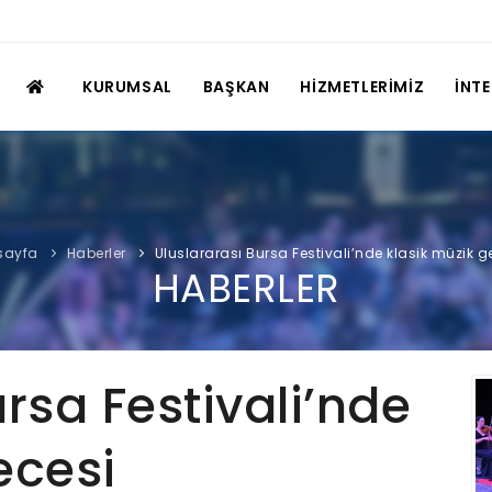
KURUMSAL
BAŞKAN
HİZMETLERİMİZ
İNT
sayfa
Haberler
Uluslararası Bursa Festivali’nde klasik müzik g
HABERLER
rsa Festivali’nde
ecesi