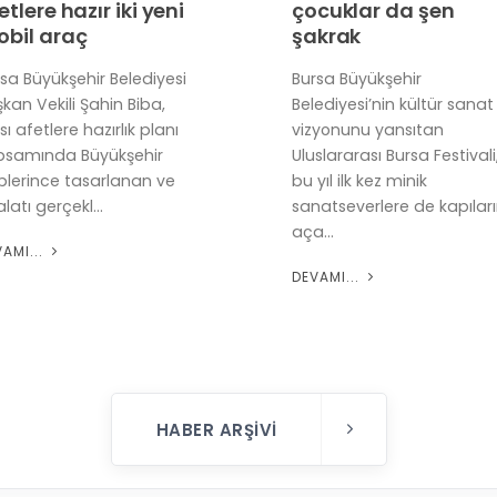
etlere hazır iki yeni
çocuklar da şen
bil araç
şakrak
sa Büyükşehir Belediyesi
Bursa Büyükşehir
kan Vekili Şahin Biba,
Belediyesi’nin kültür sanat
sı afetlere hazırlık planı
vizyonunu yansıtan
psamında Büyükşehir
Uluslararası Bursa Festivali
iplerince tasarlanan ve
bu yıl ilk kez minik
latı gerçekl...
sanatseverlere de kapıları
aça...
VAMI...
DEVAMI...
HABER ARŞIVI