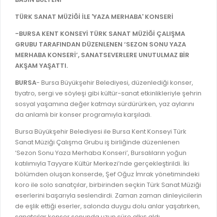
İLAN REKLAM E-BEYANNAME
BİLGİ EDİNME
TÜRK SANAT MÜZİĞİ İLE 'YAZA MERHABA' KONSERİ
YANGIN SİGORTA E-BEYANNAME
MECLİS
-BURSA KENT KONSEYİ TÜRK SANAT MÜZİĞİ ÇALIŞMA
BAŞVURU / KAYIT / SORGU
MECLİS ÜYELERİ
GRUBU TARAFINDAN DÜZENLENEN ‘SEZON SONU YAZA
MERHABA KONSERİ’, SANATSEVERLERE UNUTULMAZ BİR
ORKESTRA KAYIT
KOMİSYON ÜYELERİ
AKŞAM YAŞATTI.
SEYAHAT KARTI SORGULAMA
MECLİS KARARLARI
BURSA
- Bursa Büyükşehir Belediyesi, düzenlediği konser,
BURSA AKADEMİ
tiyatro, sergi ve söyleşi gibi kültür-sanat etkinlikleriyle şehrin
MECLİS GÜNDEMİ VE KARAR ÖZETLERİ
sosyal yaşamına değer katmayı sürdürürken, yaz aylarını
ÜCRETSİZ WİFİ NOKTALARI
YAYIN / PLAN / RAPOR
da anlamlı bir konser programıyla karşıladı.
İTFAİYE RAPORU
Bursa Büyükşehir Belediyesi ile Bursa Kent Konseyi Türk
STRATEJİK PLANLAR
Sanat Müziği Çalışma Grubu iş birliğinde düzenlenen
ONLİNE KATI ATIK BAŞVURUSU
PERFORMANS PROGRAMI
‘Sezon Sonu Yaza Merhaba Konseri’, Bursalıların yoğun
İTFAİYE OLAY KAYDI BAŞVURUSU
katılımıyla Tayyare Kültür Merkezi’nde gerçekleştirildi. İki
BÜTÇE
bölümden oluşan konserde, Şef Oğuz İmrak yönetimindeki
BADEM KAYIT
koro ile solo sanatçılar, birbirinden seçkin Türk Sanat Müziği
FAALİYET RAPORLARI
eserlerini başarıyla seslendirdi. Zaman zaman dinleyicilerin
İHALE İLANLARI
KESİN HESAPLAR
de eşlik ettiği eserler, salonda duygu dolu anlar yaşatırken,
DOĞRUDAN TEMİN İLANLARI
sanatçılar konser sonunda uzun süre alkış aldı.