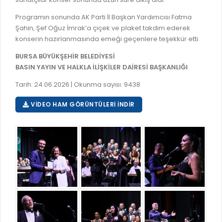
GELİR TARİFESİ
EVRAK TAKİBİ
Programın sonunda AK Parti İl Başkan Yardımcısı Fatma
İMAR PLANI DEĞİŞİKLİKLERİ
Şahin, Şef Oğuz İmrak’a çiçek ve plaket takdim ederek
MEZARLIK BİLGİ SİSTEMİ
UKOME TOPLANTILARI
konserin hazırlanmasında emeği geçenlere teşekkür etti.
GENEL EVRAK KAYIT
BURSA BÜYÜKŞEHİR BELEDİYESİ
FOTOĞRAF GALERİSİ
BASIN YAYIN VE HALKLA İLİŞKİLER DAİRESİ BAŞKANLIĞI
LOKMA DAĞITIM İZNİ BAŞVURUSU
BURSA GÜNLÜĞÜ DERGİSİ
BAĞLANTILAR
Tarih: 24.06.2026 | Okunma sayısı: 9438
AYKOME KARARLARI
VIDEO HAM GÖRÜNTÜLERI İNDIR
WEB - MOBIL UYGULAMALARIMIZ
BURSA YAYINLARI
KURUM İÇİ UYGULAMALAR
YÖNETİM SİSTEMLERİ
E-DEVLET KAPISI
VİZYON & MİSYON
NÖBETÇİ ECZANELER
POLİTİKALARIMIZ
HAL FİYATLARI
ENTEGRE YÖNETIM SISTEMI
SANAL TURLAR
KALITE BELGELERIMIZ
KURUMLAR
KVKK AYDINLATMA METNI