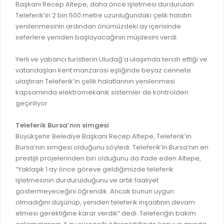
İLAN REKLAM E-BEYANNAME
Başkanı Recep Altepe, daha önce işletmesi durdurulan
BİLGİ EDİNME
Teleferik’in 2 bin 500 metre uzunluğundaki çelik halatın
YANGIN SİGORTA E-BEYANNAME
MECLİS
yenilenmesinin ardından önümüzdeki ay içerisinde
BAŞVURU / KAYIT / SORGU
seferlere yeniden başlayacağının müjdesini verdi.
MECLİS ÜYELERİ
ORKESTRA KAYIT
Yerli ve yabancı turistlerin Uludağ’a ulaşımda tercih ettiği ve
KOMİSYON ÜYELERİ
vatandaşları kent manzarası eşliğinde beyaz cennete
SEYAHAT KARTI SORGULAMA
MECLİS KARARLARI
ulaştıran Teleferik’in çelik halatlarının yenilenmesi
kapsamında elektromekanik sistemler de kontrolden
BURSA AKADEMİ
MECLİS GÜNDEMİ VE KARAR ÖZETLERİ
geçiriliyor.
ÜCRETSİZ WİFİ NOKTALARI
YAYIN / PLAN / RAPOR
Teleferik Bursa’nın simgesi
İTFAİYE RAPORU
Büyükşehir Belediye Başkanı Recep Altepe, Teleferik’in
STRATEJİK PLANLAR
Bursa’nın simgesi olduğunu söyledi. Teleferik’in Bursa’nın en
ONLİNE KATI ATIK BAŞVURUSU
PERFORMANS PROGRAMI
prestijli projelerinden biri olduğunu da ifade eden Altepe,
İTFAİYE OLAY KAYDI BAŞVURUSU
“Yaklaşık 1 ay önce göreve geldiğimizde teleferik
BÜTÇE
işletmesinin durdurulduğunu ve artık faaliyet
BADEM KAYIT
FAALİYET RAPORLARI
göstermeyeceğini öğrendik. Ancak bunun uygun
İHALE İLANLARI
olmadığını düşünüp, yeniden teleferik inşaatının devam
KESİN HESAPLAR
etmesi gerektiğine karar verdik” dedi. Teleferiğin bakım
DOĞRUDAN TEMİN İLANLARI