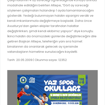
çalışmalarının 4 ay süreceği öğrenildiğinde konuya anında
GELİR TARİFESİ
müdahale edildiğini belirten Altepe, “Dört ay süreceği
EVRAK TAKİBİ
İMAR PLANI DEĞİŞİKLİKLERİ
söylenen çalışmaları hızlandırıp 1 ayda tamamlanacağını
MEZARLIK BİLGİ SİSTEMİ
gösterdik. Yedeği bulunmayan halatın siparişini verdik ve
UKOME TOPLANTILARI
kendi imkanlarımızla değiştirmeye başladık. Daha önce
GENEL EVRAK KAYIT
Avusturya’dan gelen ekipler tarafından halatlar
FOTOĞRAF GALERİSİ
değiştirilirken; şimdi kendi ekibimiz yapıyor” diye konuştu.
LOKMA DAĞITIM İZNİ BAŞVURUSU
BURSA GÜNLÜĞÜ DERGİSİ
İkinci halatın da önümüzdeki günlerde değiştirileceğini dile
BAĞLANTILAR
getiren Başkan Altepe, teleferiğin yanı sıra hizmet
AYKOME KARARLARI
binalarının da onarılarak gelecek ay içerisinde
WEB - MOBIL UYGULAMALARIMIZ
vatandaşların hizmetine sunulacağını kaydetti.
BURSA YAYINLARI
KURUM İÇİ UYGULAMALAR
YÖNETİM SİSTEMLERİ
Tarih: 20.05.2009 | Okunma sayısı: 12352
E-DEVLET KAPISI
VİZYON & MİSYON
NÖBETÇİ ECZANELER
POLİTİKALARIMIZ
HAL FİYATLARI
ENTEGRE YÖNETIM SISTEMI
SANAL TURLAR
KALITE BELGELERIMIZ
KURUMLAR
KVKK AYDINLATMA METNI