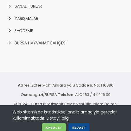
SANAL TURLAR
YARIŞMALAR
E-ÖDEME
BURSA HAYVANAT BAHÇESİ
Adres:
Zafer Mah. Ankara yolu Caddesi. No: 1 16080
Osmangazi/BURSA
Telefon:
ALO 153 / 444 16 00
© 2024 - Bursa Büyükşehir Belediyesi Bilgi İşlem Dairesi
Web sitemizde istatistiksel analiz amacıyla çerezler
Başkanlığı | Tüm hakkı saklıdır.
kullanılmaktadır.
Detaylı bilgi
KVKK Aydınlatma Metni
KABUL ET
REDDET