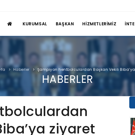
KURUMSAL
BAŞKAN
HİZMETLERİMİZ
İNT
yfa
Haberler
Şampiyon hentbolculardan Başkan Vekili Biba’ya 
HABERLER
tbolculardan
Biba’ya ziyaret