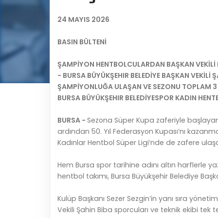
24 MAYIS 2026
BASIN BÜLTENİ
ŞAMPİYON HENTBOLCULARDAN BAŞKAN VEKİLİ B
- BURSA BÜYÜKŞEHIR BELEDİYE BAŞKAN VEKİLİ 
ŞAMPİYONLUĞA ULAŞAN VE SEZONU TOPLAM 3 
BURSA BÜYÜKŞEHIR BELEDİYESPOR KADIN HENTB
BURSA -
Sezona Süper Kupa zaferiyle başlayan,
ardından 50. Yıl Federasyon Kupası’nı kazanma
Kadınlar Hentbol Süper Ligi’nde de zafere ul
Hem Bursa spor tarihine adını altın harflerle
hentbol takımı, Bursa Büyükşehir Belediye Başka
Kulüp Başkanı Sezer Sezgin’in yanı sıra yönetim
Vekili Şahin Biba sporcuları ve teknik ekibi tek t