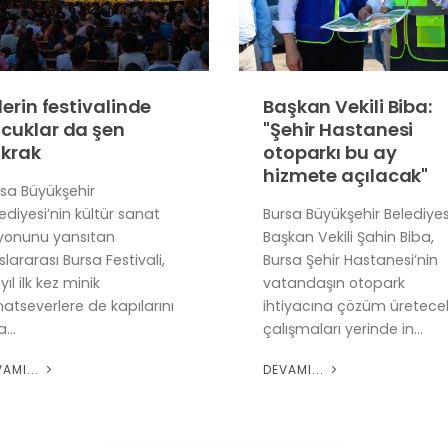
şkan Vekili Biba:
Büyükşehir'den
ehir Hastanesi
Mudanya'nın
oparkı bu ay
altyapısına güçlü
zmete açılacak"
yatırım
sa Büyükşehir Belediyesi
Bursa Büyükşehir Belediyes
kan Vekili Şahin Biba,
içme suyu arz güvenliğini
sa Şehir Hastanesi’nin
tesis etmeye yönelik
tandaşın otopark
planladığı projeler
tiyacına çözüm üretecek
çerçevesinde Mudanya’d
ışmaları yerinde in...
2.500 metreküplük yeni
depo...
VAMI...
DEVAMI...