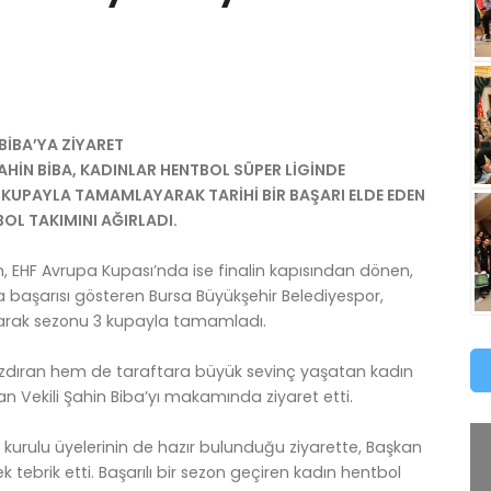
İBA’YA ZİYARET
ŞAHİN BİBA, KADINLAR HENTBOL SÜPER LİGİNDE
KUPAYLA TAMAMLAYARAK TARİHİ BİR BAŞARI ELDE EDEN
OL TAKIMINI AĞIRLADI.
 EHF Avrupa Kupası’nda ise finalin kapısından dönen,
 başarısı gösteren Bursa Büyükşehir Belediyespor,
aşarak sezonu 3 kupayla tamamladı.
 yazdıran hem de taraftara büyük sevinç yaşatan kadın
n Vekili Şahin Biba’yı makamında ziyaret etti.
 kurulu üyelerinin de hazır bulunduğu ziyarette, Başkan
ek tebrik etti. Başarılı bir sezon geçiren kadın hentbol