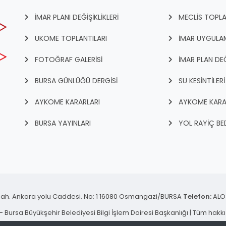
İMAR PLANI DEĞİŞİKLİKLERİ
MECLİS TOPLA
UKOME TOPLANTILARI
İMAR UYGULAM
FOTOĞRAF GALERİSİ
İMAR PLAN DEĞ
BURSA GÜNLÜĞÜ DERGİSİ
SU KESİNTİLERİ
AYKOME KARARLARI
AYKOME KARA
BURSA YAYINLARI
YOL RAYİÇ BED
ah. Ankara yolu Caddesi. No: 1 16080 Osmangazi/BURSA
Telefon:
ALO 
 Bursa Büyükşehir Belediyesi Bilgi İşlem Dairesi Başkanlığı | Tüm hakkı 