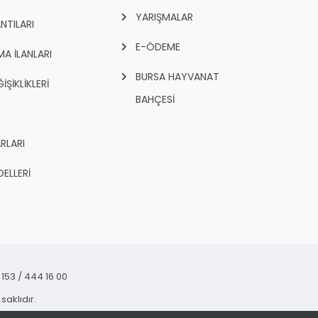
YARIŞMALAR
NTILARI
E-ÖDEME
A İLANLARI
BURSA HAYVANAT
İŞİKLİKLERİ
BAHÇESİ
RLARI
ELLERİ
153 / 444 16 00
saklıdır.