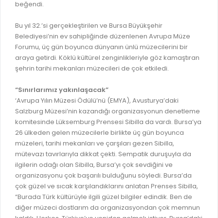
İLAN REKLAM E-BEYANNAME
beğendi.
BİLGİ EDİNME
YANGIN SİGORTA E-BEYANNAME
MECLİS
Bu yıl 32.’si gerçekleştirilen ve Bursa Büyükşehir
BAŞVURU / KAYIT / SORGU
Belediyesi’nin ev sahipliğinde düzenlenen Avrupa Müze
MECLİS ÜYELERİ
Forumu, üç gün boyunca dünyanın ünlü müzecilerini bir
ORKESTRA KAYIT
araya getirdi. Köklü kültürel zenginlikleriyle göz kamaştıran
KOMİSYON ÜYELERİ
şehrin tarihi mekanları müzecileri de çok etkiledi.
SEYAHAT KARTI SORGULAMA
MECLİS KARARLARI
“Sınırlarımız yakınlaşacak”
BURSA AKADEMİ
MECLİS GÜNDEMİ VE KARAR ÖZETLERİ
‘Avrupa Yılın Müzesi Ödülü’nü (EMYA), Avusturya’daki
ÜCRETSİZ WİFİ NOKTALARI
Salzburg Müzesi’nin kazandığı organizasyonun denetleme
YAYIN / PLAN / RAPOR
komitesinde Lüksemburg Prensesi Sibilla da vardı. Bursa’ya
İTFAİYE RAPORU
26 ülkeden gelen müzecilerle birlikte üç gün boyunca
STRATEJİK PLANLAR
müzeleri, tarihi mekanları ve çarşıları gezen Sibilla,
ONLİNE KATI ATIK BAŞVURUSU
PERFORMANS PROGRAMI
mütevazı tavırlarıyla dikkat çekti. Sempatik duruşuyla da
İTFAİYE OLAY KAYDI BAŞVURUSU
ilgilerin odağı olan Sibilla, Bursa’yı çok sevdiğini ve
BÜTÇE
organizasyonu çok başarılı bulduğunu söyledi. Bursa’da
BADEM KAYIT
FAALİYET RAPORLARI
çok güzel ve sıcak karşılandıklarını anlatan Prenses Sibilla,
İHALE İLANLARI
“Burada Türk kültürüyle ilgili güzel bilgiler edindik. Ben de
KESİN HESAPLAR
diğer müzeci dostlarım da organizasyondan çok memnun
DOĞRUDAN TEMİN İLANLARI