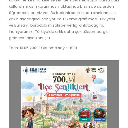
kaldık. Herkes, Türkiye’ye yeniden gelmek istiyor. Bursa’daki
GELİR TARİFESİ
kültürel mirasın korunması noktasında bizim de sizlerden
EVRAK TAKİBİ
İMAR PLANI DEĞİŞİKLİKLERİ
öğreneceklerimiz var. Bu toplantı sonrasında sınırlarımızın
MEZARLIK BİLGİ SİSTEMİ
yakınlaşacağına inanıyorum. Ülkeme gittiğimde Türkiye’yi
UKOME TOPLANTILARI
ve Bursa’yı, buradaki misafirperverliği anlatacağım.
GENEL EVRAK KAYIT
İnanıyorum ki, Türkiye’de artık daha çok Lüksemburglu
FOTOĞRAF GALERİSİ
gelecek” diye konuştu.
LOKMA DAĞITIM İZNİ BAŞVURUSU
BURSA GÜNLÜĞÜ DERGİSİ
Tarih: 10.05.2009 | Okunma sayısı: 6131
BAĞLANTILAR
AYKOME KARARLARI
WEB - MOBIL UYGULAMALARIMIZ
BURSA YAYINLARI
KURUM İÇİ UYGULAMALAR
YÖNETİM SİSTEMLERİ
E-DEVLET KAPISI
VİZYON & MİSYON
NÖBETÇİ ECZANELER
POLİTİKALARIMIZ
HAL FİYATLARI
ENTEGRE YÖNETIM SISTEMI
SANAL TURLAR
KALITE BELGELERIMIZ
KURUMLAR
KVKK AYDINLATMA METNI