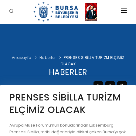
KURUMSAL
BELEDİYE
BAŞKAN
Anasayfa
Haberler
PRENSES SİBİLLA TURİZM ELÇİMİZ
İDARİ YAPI
Şahin BİBA
OLACAK
HİZMETLERİMİZ
HABERLER
YETKİ VE SORUMLULUKLAR
Başkan'a Mesaj
İNTERAKTİF
TARİHÇE
Özgeçmiş
ÖDEME
BURSA'YI KEŞFET
PRENSES SİBİLLA TURİZM
ŞİRKETLER VE KURULUŞLAR
Görevleri
E-ÖDEME
ELÇİMİZ OLACAK
ETİK KOMİSYONU
İLETİŞİM
E-TEKLİF
ULUSAL / ULUSLARARASI İLİŞKİLER
Avrupa Müze Forumu’nun konuklarından Lüksemburg
BUSKİ E-ÖDEME
LOGOLAR AMBLEMLER
Prensesi Sibilla, tarihi değerleriyle dikkat çeken Bursa’yı çok