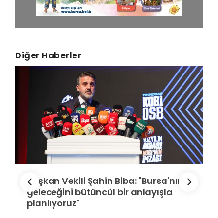
RUHSATLI HAFRİYAT ALANLARI
YÖNETMELIKLER / YÖNERGELER
ŞİKAYET TAKİBİ (KURUMLAR)
KAMU HİZMET STANDARTLARI (KAHİS)
MÜHENDİS, MİMAR VE SÜRVEYAN KAYITLARI (İLÇE BELEDİYEL
Diğer Haberler
MÜHENDİS, MİMAR VE SÜRVEYAN KAYITLARI
VEFAT KAYDI GİRİŞİ (İLÇE BELEDİYELER)
YER SEÇİM BELGESİ, MOBİL VE SAHA DOLABI BAŞVURULARI
GÜNLÜK KAZI ÇALIŞMALARI
TARIMSAL AMAÇLI METEOROLOJİ İSTASYON VERİLERİ
Başkan Vekili Şahin Biba: "Bursa'nın
geleceğini bütüncül bir anlayışla
planlıyoruz"