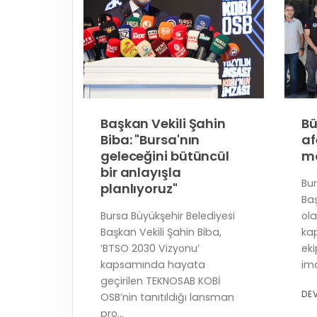
imri'ye
Başkan Vekili Şahin
Bü
Biba: "Bursa'nın
af
geleceğini bütüncül
mo
bir anlayışla
 sanat
Bur
planlıyoruz"
Baş
n biri
Bursa Büyükşehir Belediyesi
ola
rsa
Başkan Vekili Şahin Biba,
ka
da
‘BTSO 2030 Vizyonu’
ek
kapsamında hayata
ima
geçirilen TEKNOSAB KOBİ
DE
OSB’nin tanıtıldığı lansman
pro...