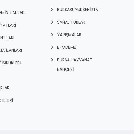
BURSABUYUKSEHIRTV
İN İLANLARI
SANAL TURLAR
İYATLARI
YARIŞMALAR
NTILARI
E-ÖDEME
A İLANLARI
BURSA HAYVANAT
İŞİKLİKLERİ
BAHÇESİ
RLARI
ELLERİ