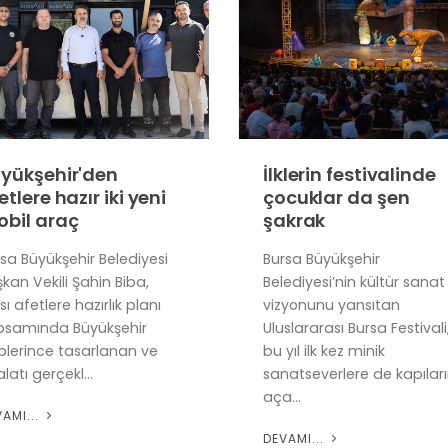
yükşehir'den
İlklerin festivalinde
etlere hazır iki yeni
çocuklar da şen
bil araç
şakrak
sa Büyükşehir Belediyesi
Bursa Büyükşehir
kan Vekili Şahin Biba,
Belediyesi’nin kültür sanat
sı afetlere hazırlık planı
vizyonunu yansıtan
psamında Büyükşehir
Uluslararası Bursa Festivali
iplerince tasarlanan ve
bu yıl ilk kez minik
latı gerçekl...
sanatseverlere de kapıları
aça...
VAMI...
DEVAMI...