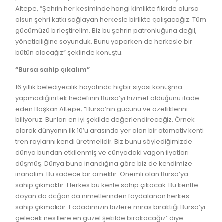
Altepe, “Şehrin her kesiminde hangi kimlikte fikirde olursa
RUHSATLI HAFRİYAT ALANLARI
YÖNETMELIKLER / YÖNERGELER
olsun şehri katkı sağlayan herkesle birlikte çalışacağız. Tüm
ŞİKAYET TAKİBİ (KURUMLAR)
gücümüzü birleştirelim. Biz bu şehrin patronluğuna değil,
KAMU HİZMET STANDARTLARI (KAHİS)
yöneticiliğine soyunduk. Bunu yaparken de herkesle bir
MÜHENDİS, MİMAR VE SÜRVEYAN KAYITLARI (İLÇE BELEDİYEL
bütün olacağız” şeklinde konuştu.
MÜHENDİS, MİMAR VE SÜRVEYAN KAYITLARI
“Bursa sahip çıkalım”
VEFAT KAYDI GİRİŞİ (İLÇE BELEDİYELER)
16 yıllık belediyecilik hayatında hiçbir siyasi konuşma
yapmadığını tek hedefinin Bursa’yı hizmet olduğunu ifade
YER SEÇİM BELGESİ, MOBİL VE SAHA DOLABI BAŞVURULARI
eden Başkan Altepe, “Bursa’nın gücünü ve özelliklerini
GÜNLÜK KAZI ÇALIŞMALARI
biliyoruz. Bunları en iyi şekilde değerlendireceğiz. Örnek
olarak dünyanın ilk 10’u arasında yer alan bir otomotiv kenti
TARIMSAL AMAÇLI METEOROLOJİ İSTASYON VERİLERİ
tren raylarını kendi üretmelidir. Biz bunu söylediğimizde
dünya bundan etkilenmiş ve dünyadaki vagon fiyatları
düşmüş. Dünya buna inandığına göre biz de kendimize
inanalım. Bu sadece bir örnektir. Önemli olan Bursa’ya
sahip çıkmaktır. Herkes bu kente sahip çıkacak. Bu kentte
doyan da doğan da nimetlerinden faydalanan herkes
sahip çıkmalıdır. Ecdadımızın bizlere miras bıraktığı Bursa’yı
gelecek nesillere en güzel şekilde bırakacağız” diye