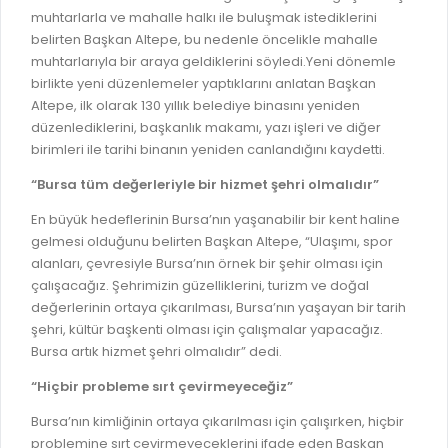
GELİR TARİFESİ
muhtarlarla ve mahalle halkı ile buluşmak istediklerini
EVRAK TAKİBİ
belirten Başkan Altepe, bu nedenle öncelikle mahalle
İMAR PLANI DEĞİŞİKLİKLERİ
muhtarlarıyla bir araya geldiklerini söyledi.Yeni dönemle
MEZARLIK BİLGİ SİSTEMİ
UKOME TOPLANTILARI
birlikte yeni düzenlemeler yaptıklarını anlatan Başkan
GENEL EVRAK KAYIT
Altepe, ilk olarak 130 yıllık belediye binasını yeniden
FOTOĞRAF GALERİSİ
düzenlediklerini, başkanlık makamı, yazı işleri ve diğer
LOKMA DAĞITIM İZNİ BAŞVURUSU
birimleri ile tarihi binanın yeniden canlandığını kaydetti.
BURSA GÜNLÜĞÜ DERGİSİ
BAĞLANTILAR
“Bursa tüm değerleriyle bir hizmet şehri olmalıdır”
AYKOME KARARLARI
WEB - MOBIL UYGULAMALARIMIZ
En büyük hedeflerinin Bursa’nın yaşanabilir bir kent haline
BURSA YAYINLARI
gelmesi olduğunu belirten Başkan Altepe, “Ulaşımı, spor
KURUM İÇİ UYGULAMALAR
YÖNETİM SİSTEMLERİ
alanları, çevresiyle Bursa’nın örnek bir şehir olması için
E-DEVLET KAPISI
çalışacağız. Şehrimizin güzelliklerini, turizm ve doğal
VİZYON & MİSYON
değerlerinin ortaya çıkarılması, Bursa’nın yaşayan bir tarih
NÖBETÇİ ECZANELER
şehri, kültür başkenti olması için çalışmalar yapacağız.
POLİTİKALARIMIZ
Bursa artık hizmet şehri olmalıdır” dedi.
HAL FİYATLARI
ENTEGRE YÖNETIM SISTEMI
“Hiçbir probleme sırt çevirmeyeceğiz”
SANAL TURLAR
KALITE BELGELERIMIZ
Bursa’nın kimliğinin ortaya çıkarılması için çalışırken, hiçbir
KURUMLAR
KVKK AYDINLATMA METNI
problemine sırt çevirmeyeceklerini ifade eden Başkan