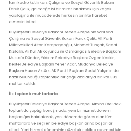
İLAN REKLAM E-BEYANNAME
tam kadro katılırken, Çalışma ve Sosyal Güvenlik Bakanı
BİLGİ EDİNME
Faruk Çelik, geleceğe iyi bir miras bırakmak için kaçak
YANGIN SİGORTA E-BEYANNAME
MECLİS
yapılaşma ile mücadelede herkesin birlikte hareket
BAŞVURU / KAYIT / SORGU
etmesini istedi.
MECLİS ÜYELERİ
Büyükşehir Belediye Başkanı Recep Altepe’nin yanı sıra
ORKESTRA KAYIT
KOMİSYON ÜYELERİ
Çalışma ve Sosyal Güvenlik Bakanı Faruk Çelik, AK Parti
SEYAHAT KARTI SORGULAMA
Milletvekilleri Altan Karapaşaoğlu, Mehmet Tunçak, Sedat
MECLİS KARARLARI
Kızılcıklı, Ali Kul, Ali Koyuncu ile Osmangazi Belediye Başkanı
BURSA AKADEMİ
MECLİS GÜNDEMİ VE KARAR ÖZETLERİ
Mustafa Dündar, Yıldırım Belediye Başkanı Özgen Keskin,
Kestel Belediye Başkanı Yener Acar, Mudanya Belediye
ÜCRETSİZ WİFİ NOKTALARI
YAYIN / PLAN / RAPOR
Başkanı Hasan Aktürk, AK Parti İl Başkanı Sedat Yalçın’ın da
İTFAİYE RAPORU
hazır bulunduğu toplantıya bir çoğu azalarıyla birlikte 382
STRATEJİK PLANLAR
muhtar katıldı.
ONLİNE KATI ATIK BAŞVURUSU
PERFORMANS PROGRAMI
İlk toplantı muhtarlarla
İTFAİYE OLAY KAYDI BAŞVURUSU
BÜTÇE
Büyükşehir Belediye Başkanı Recep Altepe, Almira Otel’deki
BADEM KAYIT
toplantıda yaptığı konuşmada, yeni bir hizmet dönemi
FAALİYET RAPORLARI
başladığını hatırlatarak, yeni dönemde görev alan tüm
İHALE İLANLARI
KESİN HESAPLAR
muhtarlara ve seçilen belediye başkanlarına başarılar
DOĞRUDAN TEMİN İLANLARI
diledi. Yeni hizmet döneminin güzel bir şekilde geçmesi için