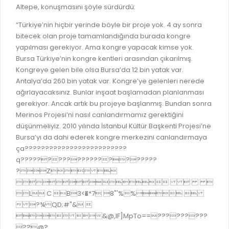
Altepe, konuşmasını şöyle sürdürdü:
“Türkiye’nin hiçbir yerinde böyle bir proje yok. 4 ay sonra
bitecek olan proje tamamlandığında burada kongre
yapılması gerekiyor. Ama kongre yapacak kimse yok.
Bursa Türkiye’nin kongre kentleri arasından çıkarılmış.
Kongreye gelen bile olsa Bursa’da 12 bin yatak var.
Antalya’da 260 bin yatak var. Kongre’ye gelenleri nerede
ağırlayacaksınız. Bunlar inşaat başlamadan planlanması
gerekiyor. Ancak artık bu projeye başlanmış. Bundan sonra
Merinos Projesi’ni nasıl canlandırmamız gerektiğini
düşünmeliyiz. 2010 yılında İstanbul Kültür Başkenti Projesi’ne
Bursa’yı da dahi ederek kongre merkezini canlandırmaya
ça?????????????????????????
q??????????????????????
?Z 
  
L C B3<�*7 8"'%% 
 ?¾QD;#"& 
 &@,IF]MpTo==?????????
??@?