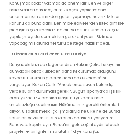
Konuşmak kadar yapmak da önemlidir. Ben ve diğer
milletvekilleri arkadaşlarımız kaçak yapılaşmanın
önlenmesi için elimizden geleni yapmaya hazırız. Mikser
kanunu da buna dahil. Benim belediyelerden istediğim ise
plan işinin çözülmesidir. Ne olursa olsun Bursa’da kaçak
yapılaşmayı durdurmak için gerekeni yapın. Bizimde
yapacağımız olursa her türlü desteğe hazırız” dedi.
“Krizden en az etkilenen ülke Türkiye”
Dünyadaki krizi de değerlendiren Bakan Çelik, Türkiye’nin
dünyadaki birçok ülkeden daha iyi durumda olduğunu
kaydetti. Durumun giderek daha da düzeleceğini
vurgulayan Bakan Çelik, “Ancak önce suyun bulandığı
yerde suların durulması gerekir. Bugün İspanya’da işsizlik
oranı yüzde 17.4 oranına ulaştı. Bu yüzden kimse
umutsuzluğa kapılmasın. Hükümetimiz gerekli önlemleri
alıyor. 8 saatlik mesai çalışmalarıyla ne ülke ne de Bursa
sorunları çözülebilir. Bürokrat arkadaşları uyarıyorum.
Rehavete kapılmayın. Bursa’nın geleceğini aydınlatacak
projeler el birliği ile imza atalım” diye konuştu.