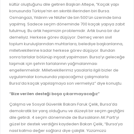
kültür oluştuğunu dile getiren Başkan Altepe, “Kaçak yapı
konusunda Türkiye’nin en sıkıntılı illerinden biri Bursa.
Osmangazi, Yıldırım ve Nilüfer’de bin 500’ün üzerinde bina
yapılmış. Sadece seçim döneminde 700 kaçak yapıya zabıt
tutulmuş. Bu artık hepimizin problemidir. Artık buna bir dur
demeliyiz. Herkese görev düşüyor. Demeç veren sivil
toplum kuruluşlarından muhtarlara, belediye başkanlarına,
milletvekillerine kadar herkese görev düşüyor. Bundan
sonra tarlalar bölünüp inşaat yapılmasın. Bursa’yı geleceğe
taşımak için şehrin tarlalarının yağmalanması
engellenmelidir. Milletvekillerimiz yasalarla ilgili bizler de
uygulamalar konusunda yapacağımız çalışmalarla
Bursa’da kaçak yapılaşmaya son vermeliyiz” diye konuştu.
“Bize verilen desteği boşa çıkarmayacağız”
Çalışma ve Sosyal Güvenlik Bakanı Faruk Çelik, Bursa’da
demokratik bir yarış olduğunu ve düzeyli bir seçim geçtiğini
dile getirdi. 4 seçim döneminde de Bursalıların AK Parti’yi
güzel bir destek verdiğini kaydeden Bakan Çelik, “Bursa’ya
nasıl katma değer sağlarız diye çalıştık. Yüzümüzü