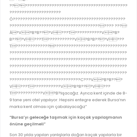
?????????????????????????????????????????????
?????????????????????
Ó??????????????????????????????????????????????
????????????????????????????????????????? ???!
À?V?B?B???V???T???????????V?B?
B???V???T???????????V?B?B???V???
T????????????????????????????????????????????
????????????????????????????????????????????????
????????????????????????????????????????????????
????????????????????????????????????????????????
????????????????????????????????????????????????
?????????????????????????????C???V?B?B???
V???T???????????V?B?B???V???
T???????????V?B?lışacağız. Ayrıca kent içinde de 8-
9 tane yeni otel yapılıyor. Hepsini entegre ederek Bursa’nın
marka kent olması için çabalayacağız”
“Bursa’yı geleceğe taşımak için kaçak yapılaşmanın
önüne geçilmeli”
Son 30 yılda yapılan yanlışlarla doğan kaçak yapılarla bir