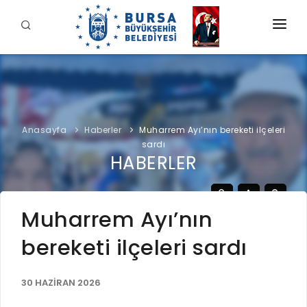
KURUMSAL
BELEDİYE
BAŞKAN
Anasayfa
Haberler
Muharrem Ayı’nın bereketi ilçeleri
İDARİ YAPI
Şahin BİBA
sardı
HİZMETLERİMİZ
HABERLER
YETKİ VE SORUMLULUKLAR
Başkan'a Mesaj
İNTERAKTİF
TARİHÇE
Özgeçmiş
ÖDEME
BURSA'YI KEŞFET
Muharrem Ayı’nın
ŞİRKETLER VE KURULUŞLAR
Görevleri
E-ÖDEME
bereketi ilçeleri sardı
ETİK KOMİSYONU
İLETİŞİM
E-TEKLİF
ULUSAL / ULUSLARARASI İLİŞKİLER
30 HAZİRAN 2026
BUSKİ E-ÖDEME
LOGOLAR AMBLEMLER