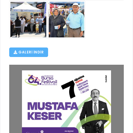
RUHSATLI HAFRİYAT ALANLARI
YÖNETMELIKLER / YÖNERGELER
ŞİKAYET TAKİBİ (KURUMLAR)
KAMU HİZMET STANDARTLARI (KAHİS)
MÜHENDİS, MİMAR VE SÜRVEYAN KAYITLARI (İLÇE BELEDİYEL
MÜHENDİS, MİMAR VE SÜRVEYAN KAYITLARI
VEFAT KAYDI GİRİŞİ (İLÇE BELEDİYELER)
GALERI INDIR
YER SEÇİM BELGESİ, MOBİL VE SAHA DOLABI BAŞVURULARI
GÜNLÜK KAZI ÇALIŞMALARI
TARIMSAL AMAÇLI METEOROLOJİ İSTASYON VERİLERİ