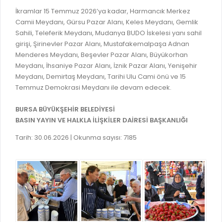
GELİR TARİFESİ
İkramlar 15 Temmuz 2026’ya kadar, Harmancık Merkez
EVRAK TAKİBİ
İMAR PLANI DEĞİŞİKLİKLERİ
Camii Meydanı, Gürsu Pazar Alanı, Keles Meydanı, Gemlik
MEZARLIK BİLGİ SİSTEMİ
Sahili, Teleferik Meydanı, Mudanya BUDO İskelesi yanı sahil
UKOME TOPLANTILARI
girişi, Şirinevler Pazar Alanı, Mustafakemalpaşa Adnan
GENEL EVRAK KAYIT
Menderes Meydanı, Beşevler Pazar Alanı, Büyükorhan
FOTOĞRAF GALERİSİ
Meydanı, İhsaniye Pazar Alanı, İznik Pazar Alanı, Yenişehir
LOKMA DAĞITIM İZNİ BAŞVURUSU
BURSA GÜNLÜĞÜ DERGİSİ
Meydanı, Demirtaş Meydanı, Tarihi Ulu Cami önü ve 15
BAĞLANTILAR
Temmuz Demokrasi Meydanı ile devam edecek.
AYKOME KARARLARI
WEB - MOBIL UYGULAMALARIMIZ
BURSA BÜYÜKŞEHİR BELEDİYESİ
BURSA YAYINLARI
BASIN YAYIN VE HALKLA İLİŞKİLER DAİRESİ BAŞKANLIĞI
KURUM İÇİ UYGULAMALAR
YÖNETİM SİSTEMLERİ
Tarih: 30.06.2026 | Okunma sayısı: 7185
E-DEVLET KAPISI
VİZYON & MİSYON
NÖBETÇİ ECZANELER
POLİTİKALARIMIZ
HAL FİYATLARI
ENTEGRE YÖNETIM SISTEMI
SANAL TURLAR
KALITE BELGELERIMIZ
KURUMLAR
KVKK AYDINLATMA METNI