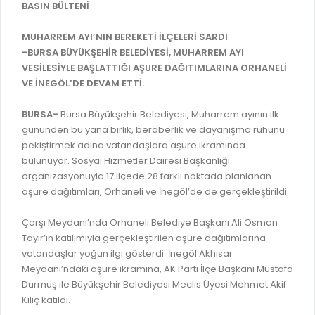
İLAN REKLAM E-BEYANNAME
BASIN BÜLTENİ
BİLGİ EDİNME
YANGIN SİGORTA E-BEYANNAME
MECLİS
MUHARREM AYI’NIN BEREKETİ İLÇELERİ SARDI
BAŞVURU / KAYIT / SORGU
-BURSA BÜYÜKŞEHİR BELEDİYESİ, MUHARREM AYI
MECLİS ÜYELERİ
VESİLESİYLE BAŞLATTIĞI AŞURE DAĞITIMLARINA ORHANELİ
ORKESTRA KAYIT
VE İNEGÖL’DE DEVAM ETTİ.
KOMİSYON ÜYELERİ
SEYAHAT KARTI SORGULAMA
MECLİS KARARLARI
BURSA-
Bursa Büyükşehir Belediyesi, Muharrem ayının ilk
gününden bu yana birlik, beraberlik ve dayanışma ruhunu
BURSA AKADEMİ
MECLİS GÜNDEMİ VE KARAR ÖZETLERİ
pekiştirmek adına vatandaşlara aşure ikramında
ÜCRETSİZ WİFİ NOKTALARI
bulunuyor. Sosyal Hizmetler Dairesi Başkanlığı
YAYIN / PLAN / RAPOR
organizasyonuyla 17 ilçede 28 farklı noktada planlanan
İTFAİYE RAPORU
aşure dağıtımları, Orhaneli ve İnegöl’de de gerçekleştirildi.
STRATEJİK PLANLAR
ONLİNE KATI ATIK BAŞVURUSU
PERFORMANS PROGRAMI
Çarşı Meydanı’nda Orhaneli Belediye Başkanı Ali Osman
İTFAİYE OLAY KAYDI BAŞVURUSU
Tayır’ın katılımıyla gerçekleştirilen aşure dağıtımlarına
BÜTÇE
vatandaşlar yoğun ilgi gösterdi. İnegöl Akhisar
BADEM KAYIT
FAALİYET RAPORLARI
Meydanı’ndaki aşure ikramına, AK Parti İlçe Başkanı Mustafa
İHALE İLANLARI
Durmuş ile Büyükşehir Belediyesi Meclis Üyesi Mehmet Akif
KESİN HESAPLAR
Kılıç katıldı.
DOĞRUDAN TEMİN İLANLARI