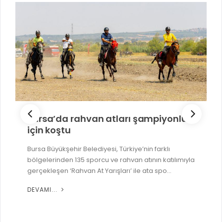
RUHSATLI HAFRİYAT ALANLARI
YÖNETMELIKLER / YÖNERGELER
ŞİKAYET TAKİBİ (KURUMLAR)
KAMU HİZMET STANDARTLARI (KAHİS)
MÜHENDİS, MİMAR VE SÜRVEYAN KAYITLARI (İLÇE BELEDİYEL
MÜHENDİS, MİMAR VE SÜRVEYAN KAYITLARI
VEFAT KAYDI GİRİŞİ (İLÇE BELEDİYELER)
YER SEÇİM BELGESİ, MOBİL VE SAHA DOLABI BAŞVURULARI
Bursa’da rahvan atları şampiyonluk
GÜNLÜK KAZI ÇALIŞMALARI
için koştu
TARIMSAL AMAÇLI METEOROLOJİ İSTASYON VERİLERİ
Bursa Büyükşehir Belediyesi, Türkiye’nin farklı
bölgelerinden 135 sporcu ve rahvan atının katılımıyla
gerçekleşen ‘Rahvan At Yarışları’ ile ata spo...
DEVAMI...