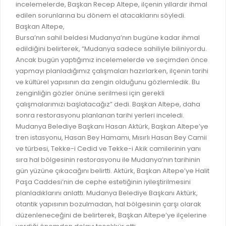
İLAN REKLAM E-BEYANNAME
incelemelerde, Başkan Recep Altepe, ilçenin yıllardır ihmal
BİLGİ EDİNME
edilen sorunlarına bu dönem el atacaklarını söyledi.
YANGIN SİGORTA E-BEYANNAME
MECLİS
Başkan Altepe,
BAŞVURU / KAYIT / SORGU
Bursa’nın sahil beldesi Mudanya’nın bugüne kadar ihmal
MECLİS ÜYELERİ
edildiğini belirterek, “Mudanya sadece sahiliyle biliniyordu.
ORKESTRA KAYIT
Ancak bugün yaptığımız incelemelerde ve seçimden önce
KOMİSYON ÜYELERİ
yapmayı planladığımız çalışmaları hazırlarken, ilçenin tarihi
SEYAHAT KARTI SORGULAMA
MECLİS KARARLARI
ve kültürel yapısının da zengin olduğunu gözlemledik. Bu
zenginliğin gözler önüne serilmesi için gerekli
BURSA AKADEMİ
MECLİS GÜNDEMİ VE KARAR ÖZETLERİ
çalışmalarımızı başlatacağız” dedi. Başkan Altepe, daha
ÜCRETSİZ WİFİ NOKTALARI
sonra restorasyonu planlanan tarihi yerleri inceledi.
YAYIN / PLAN / RAPOR
Mudanya Belediye Başkanı Hasan Aktürk, Başkan Altepe’ye
İTFAİYE RAPORU
tren istasyonu, Hasan Bey Hamamı, Mısırlı Hasan Bey Camii
STRATEJİK PLANLAR
ve türbesi, Tekke-i Cedid ve Tekke-i Akik camilerinin yanı
ONLİNE KATI ATIK BAŞVURUSU
PERFORMANS PROGRAMI
sıra hal bölgesinin restorasyonu ile Mudanya’nın tarihinin
İTFAİYE OLAY KAYDI BAŞVURUSU
gün yüzüne çıkacağını belirtti. Aktürk, Başkan Altepe’ye Halit
BÜTÇE
Paşa Caddesi’nin de cephe estetiğinin iyileştirilmesini
BADEM KAYIT
FAALİYET RAPORLARI
planladıklarını anlattı. Mudanya Belediye Başkanı Aktürk,
İHALE İLANLARI
otantik yapısının bozulmadan, hal bölgesinin çarşı olarak
KESİN HESAPLAR
düzenleneceğini de belirterek, Başkan Altepe’ye ilçelerine
DOĞRUDAN TEMİN İLANLARI