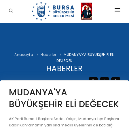
KURUMSAL
BELEDİYE
BAŞKAN
Anasayfa
Haberler
MUDANYA'YA BÜYÜKŞEHİR ELİ
İDARİ YAPI
Şahin BİBA
DEĞECEK
HİZMETLERİMİZ
HABERLER
YETKİ VE SORUMLULUKLAR
Başkan'a Mesaj
İNTERAKTİF
TARİHÇE
Özgeçmiş
ÖDEME
BURSA'YI KEŞFET
MUDANYA'YA
ŞİRKETLER VE KURULUŞLAR
Görevleri
E-ÖDEME
BÜYÜKŞEHİR ELİ DEĞECEK
ETİK KOMİSYONU
İLETİŞİM
E-TEKLİF
ULUSAL / ULUSLARARASI İLİŞKİLER
AK Parti Bursa İl Başkanı Sedat Yalçın, Mudanya İlçe Başkanı
BUSKİ E-ÖDEME
LOGOLAR AMBLEMLER
Kadir Kahraman’ın yanı sıra meclis üyelerinin de katıldığı