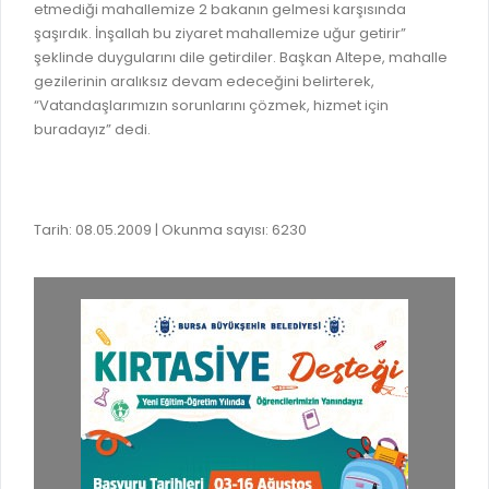
İLAN REKLAM E-BEYANNAME
etmediği mahallemize 2 bakanın gelmesi karşısında
BİLGİ EDİNME
şaşırdık. İnşallah bu ziyaret mahallemize uğur getirir”
YANGIN SİGORTA E-BEYANNAME
MECLİS
şeklinde duygularını dile getirdiler. Başkan Altepe, mahalle
BAŞVURU / KAYIT / SORGU
gezilerinin aralıksız devam edeceğini belirterek,
MECLİS ÜYELERİ
“Vatandaşlarımızın sorunlarını çözmek, hizmet için
ORKESTRA KAYIT
buradayız” dedi.
KOMİSYON ÜYELERİ
SEYAHAT KARTI SORGULAMA
MECLİS KARARLARI
BURSA AKADEMİ
MECLİS GÜNDEMİ VE KARAR ÖZETLERİ
Tarih: 08.05.2009 | Okunma sayısı: 6230
ÜCRETSİZ WİFİ NOKTALARI
YAYIN / PLAN / RAPOR
İTFAİYE RAPORU
STRATEJİK PLANLAR
ONLİNE KATI ATIK BAŞVURUSU
PERFORMANS PROGRAMI
İTFAİYE OLAY KAYDI BAŞVURUSU
BÜTÇE
BADEM KAYIT
FAALİYET RAPORLARI
İHALE İLANLARI
KESİN HESAPLAR
DOĞRUDAN TEMİN İLANLARI