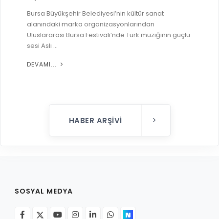
RUHSATLI HAFRİYAT ALANLARI
Bursa Büyükşehir Belediyesi’nin kültür sanat
YÖNETMELIKLER / YÖNERGELER
alanındaki marka organizasyonlarından
ŞİKAYET TAKİBİ (KURUMLAR)
KAMU HİZMET STANDARTLARI (KAHİS)
Uluslararası Bursa Festivali’nde Türk müziğinin güçlü
sesi Aslı ...
MÜHENDİS, MİMAR VE SÜRVEYAN KAYITLARI (İLÇE BELEDİYEL
MÜHENDİS, MİMAR VE SÜRVEYAN KAYITLARI
DEVAMI...
VEFAT KAYDI GİRİŞİ (İLÇE BELEDİYELER)
YER SEÇİM BELGESİ, MOBİL VE SAHA DOLABI BAŞVURULARI
GÜNLÜK KAZI ÇALIŞMALARI
HABER ARŞIVI
TARIMSAL AMAÇLI METEOROLOJİ İSTASYON VERİLERİ
SOSYAL MEDYA