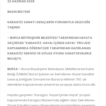
İLAN REKLAM E-BEYANNAME
22 HAZİRAN 2026
BİLGİ EDİNME
YANGIN SİGORTA E-BEYANNAME
MECLİS
BASIN BÜLTENİ
BAŞVURU / KAYIT / SORGU
MECLİS ÜYELERİ
KARAGÖZ SANATI GENÇLERİN YORUMUYLA GELECEĞE
TAŞINDI
ORKESTRA KAYIT
KOMİSYON ÜYELERİ
SEYAHAT KARTI SORGULAMA
- BURSA BÜYÜKŞEHİR BELEDİYESİ TARAFINDAN HAYATA
MECLİS KARARLARI
GEÇİRİLEN “KARAGÖZ: HAYAL İÇİNDE HAYAL” PROJESİ
BURSA AKADEMİ
MECLİS GÜNDEMİ VE KARAR ÖZETLERİ
KAPSAMINDA ÖĞRENCİLER TARAFINDAN HAZIRLANAN
ÜCRETSİZ WİFİ NOKTALARI
KARAGÖZ SERGİSİ VE GÖLGE OYUNU SANATSEVELERLE
YAYIN / PLAN / RAPOR
BULUŞTU.
İTFAİYE RAPORU
STRATEJİK PLANLAR
BURSA –
Bursa Büyükşehir Belediyesi, Milletlerarası Kukla
ONLİNE KATI ATIK BAŞVURUSU
PERFORMANS PROGRAMI
Birliği (UNIMA) Bursa Şubesi ve Zeki Müren Güzel Sanatlar
İTFAİYE OLAY KAYDI BAŞVURUSU
Lisesi iş birliğiyle Osmanlı’nın Bursa’yı fethinin 700. yılı
BÜTÇE
etkinlikleri kapsamında anlamlı bir projeye daha imza attı.
BADEM KAYIT
FAALİYET RAPORLARI
Hayata geçirilen “Karagöz: Hayal İçinde Hayal” projesi
İHALE İLANLARI
KESİN HESAPLAR
kapsamında Karagöz Müzesi’nde eğitim alan Zeki Müren
DOĞRUDAN TEMİN İLANLARI
Güzel Sanatlar Lisesi öğrencilerinin hazırladıkları eserlerin