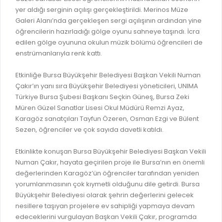
GELİR TARİFESİ
yer aldığı serginin açılışı gerçekleştirildi. Merinos Müze
EVRAK TAKİBİ
Galeri Alanı’nda gerçekleşen sergi açılışının ardından yine
İMAR PLANI DEĞİŞİKLİKLERİ
öğrencilerin hazırladığı gölge oyunu sahneye taşındı. İcra
MEZARLIK BİLGİ SİSTEMİ
UKOME TOPLANTILARI
edilen gölge oyununa okulun müzik bölümü öğrencileri de
GENEL EVRAK KAYIT
enstrümanlarıyla renk kattı.
FOTOĞRAF GALERİSİ
LOKMA DAĞITIM İZNİ BAŞVURUSU
BURSA GÜNLÜĞÜ DERGİSİ
Etkinliğe Bursa Büyükşehir Belediyesi Başkan Vekili Numan
BAĞLANTILAR
Çakır’ın yanı sıra Büyükşehir Belediyesi yöneticileri, UNIMA
AYKOME KARARLARI
Türkiye Bursa Şubesi Başkanı Seçkin Güneş, Bursa Zeki
WEB - MOBIL UYGULAMALARIMIZ
Müren Güzel Sanatlar Lisesi Okul Müdürü Remzi Ayaz,
BURSA YAYINLARI
Karagöz sanatçıları Tayfun Özeren, Osman Ezgi ve Bülent
KURUM İÇİ UYGULAMALAR
YÖNETİM SİSTEMLERİ
Sezen, öğrenciler ve çok sayıda davetli katıldı.
E-DEVLET KAPISI
VİZYON & MİSYON
Etkinlikte konuşan Bursa Büyükşehir Belediyesi Başkan Vekili
NÖBETÇİ ECZANELER
Numan Çakır, hayata geçirilen proje ile Bursa’nın en önemli
POLİTİKALARIMIZ
değerlerinden Karagöz’ün öğrenciler tarafından yeniden
HAL FİYATLARI
ENTEGRE YÖNETIM SISTEMI
yorumlanmasının çok kıymetli olduğunu dile getirdi. Bursa
SANAL TURLAR
Büyükşehir Belediyesi olarak şehrin değerlerini gelecek
KALITE BELGELERIMIZ
nesillere taşıyan projelere ev sahipliği yapmaya devam
KURUMLAR
edeceklerini vurgulayan Başkan Vekili Çakır, programda
KVKK AYDINLATMA METNI