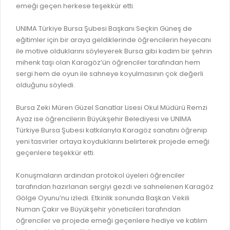
emeği geçen herkese teşekkür etti.
RUHSATLI HAFRİYAT ALANLARI
YÖNETMELIKLER / YÖNERGELER
UNIMA Türkiye Bursa Şubesi Başkanı Seçkin Güneş de
ŞİKAYET TAKİBİ (KURUMLAR)
KAMU HİZMET STANDARTLARI (KAHİS)
eğitimler için bir araya geldiklerinde öğrencilerin heyecanı
MÜHENDİS, MİMAR VE SÜRVEYAN KAYITLARI (İLÇE BELEDİYEL
ile motive olduklarını söyleyerek Bursa gibi kadim bir şehrin
mihenk taşı olan Karagöz’ün öğrenciler tarafından hem
MÜHENDİS, MİMAR VE SÜRVEYAN KAYITLARI
sergi hem de oyun ile sahneye koyulmasının çok değerli
olduğunu söyledi.
VEFAT KAYDI GİRİŞİ (İLÇE BELEDİYELER)
YER SEÇİM BELGESİ, MOBİL VE SAHA DOLABI BAŞVURULARI
Bursa Zeki Müren Güzel Sanatlar Lisesi Okul Müdürü Remzi
Ayaz ise öğrencilerin Büyükşehir Belediyesi ve UNIMA
GÜNLÜK KAZI ÇALIŞMALARI
Türkiye Bursa Şubesi katkılarıyla Karagöz sanatını öğrenip
TARIMSAL AMAÇLI METEOROLOJİ İSTASYON VERİLERİ
yeni tasvirler ortaya koyduklarını belirterek projede emeği
geçenlere teşekkür etti.
Konuşmaların ardından protokol üyeleri öğrenciler
tarafından hazırlanan sergiyi gezdi ve sahnelenen Karagöz
Gölge Oyunu’nu izledi. Etkinlik sonunda Başkan Vekili
Numan Çakır ve Büyükşehir yöneticileri tarafından
öğrenciler ve projede emeği geçenlere hediye ve katılım