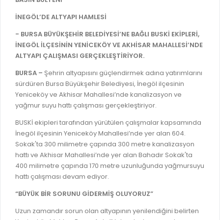
İLAN REKLAM E-BEYANNAME
BİLGİ EDİNME
İNEGÖL’DE ALTYAPI HAMLESİ
YANGIN SİGORTA E-BEYANNAME
MECLİS
- BURSA BÜYÜKŞEHİR BELEDİYESİ’NE BAĞLI BUSKİ EKİPLERİ,
BAŞVURU / KAYIT / SORGU
MECLİS ÜYELERİ
İNEGÖL İLÇESİNİN YENİCEKÖY VE AKHİSAR MAHALLESİ’NDE
ALTYAPI ÇALIŞMASI GERÇEKLEŞTİRİYOR.
ORKESTRA KAYIT
KOMİSYON ÜYELERİ
BURSA –
Şehrin altyapısını güçlendirmek adına yatırımlarını
SEYAHAT KARTI SORGULAMA
MECLİS KARARLARI
sürdüren Bursa Büyükşehir Belediyesi, İnegöl ilçesinin
BURSA AKADEMİ
Yeniceköy ve Akhisar Mahallesi’nde kanalizasyon ve
MECLİS GÜNDEMİ VE KARAR ÖZETLERİ
yağmur suyu hattı çalışması gerçekleştiriyor.
ÜCRETSİZ WİFİ NOKTALARI
YAYIN / PLAN / RAPOR
BUSKİ ekipleri tarafından yürütülen çalışmalar kapsamında
İTFAİYE RAPORU
İnegöl ilçesinin Yeniceköy Mahallesi’nde yer alan 604.
STRATEJİK PLANLAR
Sokak'ta 300 milimetre çapında 300 metre kanalizasyon
ONLİNE KATI ATIK BAŞVURUSU
PERFORMANS PROGRAMI
hattı ve Akhisar Mahallesi’nde yer alan Bahadır Sokak'ta
İTFAİYE OLAY KAYDI BAŞVURUSU
400 milimetre çapında 170 metre uzunluğunda yağmursuyu
BÜTÇE
hattı çalışması devam ediyor.
BADEM KAYIT
FAALİYET RAPORLARI
“BÜYÜK BİR SORUNU GİDERMİŞ OLUYORUZ”
İHALE İLANLARI
KESİN HESAPLAR
Uzun zamandır sorun olan altyapının yenilendiğini belirten
DOĞRUDAN TEMİN İLANLARI