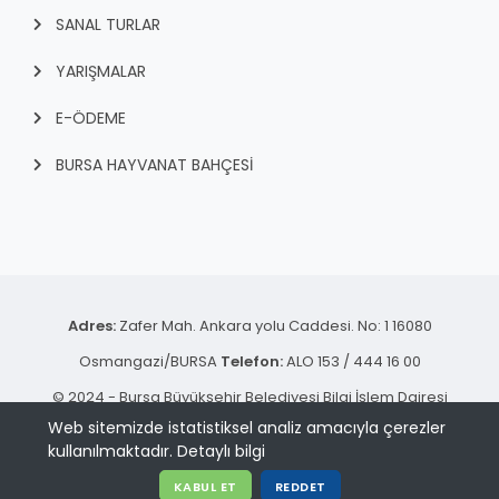
SANAL TURLAR
YARIŞMALAR
E-ÖDEME
BURSA HAYVANAT BAHÇESİ
Adres:
Zafer Mah. Ankara yolu Caddesi. No: 1 16080
Osmangazi/BURSA
Telefon:
ALO 153 / 444 16 00
© 2024 - Bursa Büyükşehir Belediyesi Bilgi İşlem Dairesi
Web sitemizde istatistiksel analiz amacıyla çerezler
Başkanlığı | Tüm hakkı saklıdır.
kullanılmaktadır.
Detaylı bilgi
KVKK Aydınlatma Metni
KABUL ET
REDDET