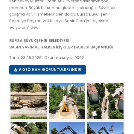
Yeniceköy Muhtarı Ercan Arık, “Vatandaşlarımız çok
GELİR TARİFESİ
memnun. Büyük bir sorunu gidermiş olacağız. Büyük bir
EVRAK TAKİBİ
İMAR PLANI DEĞİŞİKLİKLERİ
çalışma var. Hizmetlerinden dolayı Bursa Büyükşehir
MEZARLIK BİLGİ SİSTEMİ
Belediye Başkan Vekili sayın Şahin Biba’ya teşekkür
UKOME TOPLANTILARI
ediyorum” dedi.
GENEL EVRAK KAYIT
FOTOĞRAF GALERİSİ
BURSA BÜYÜKŞEHİR BELEDİYESİ
LOKMA DAĞITIM İZNİ BAŞVURUSU
BURSA GÜNLÜĞÜ DERGİSİ
BASIN YAYIN VE HALKLA İLİŞKİLER DAİRESİ BAŞKANLIĞI
BAĞLANTILAR
AYKOME KARARLARI
Tarih: 23.06.2026 | Okunma sayısı: 9062
WEB - MOBIL UYGULAMALARIMIZ
BURSA YAYINLARI
VIDEO HAM GÖRÜNTÜLERI İNDIR
KURUM İÇİ UYGULAMALAR
YÖNETİM SİSTEMLERİ
E-DEVLET KAPISI
VİZYON & MİSYON
NÖBETÇİ ECZANELER
POLİTİKALARIMIZ
HAL FİYATLARI
ENTEGRE YÖNETIM SISTEMI
SANAL TURLAR
KALITE BELGELERIMIZ
KURUMLAR
KVKK AYDINLATMA METNI