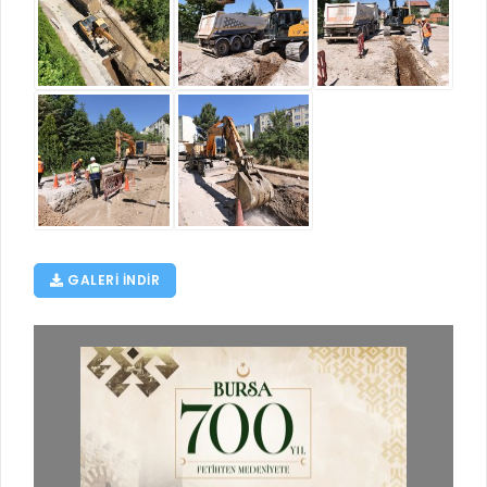
RUHSATLI HAFRİYAT ALANLARI
YÖNETMELIKLER / YÖNERGELER
ŞİKAYET TAKİBİ (KURUMLAR)
KAMU HİZMET STANDARTLARI (KAHİS)
MÜHENDİS, MİMAR VE SÜRVEYAN KAYITLARI (İLÇE BELEDİYEL
MÜHENDİS, MİMAR VE SÜRVEYAN KAYITLARI
VEFAT KAYDI GİRİŞİ (İLÇE BELEDİYELER)
YER SEÇİM BELGESİ, MOBİL VE SAHA DOLABI BAŞVURULARI
GÜNLÜK KAZI ÇALIŞMALARI
GALERI INDIR
TARIMSAL AMAÇLI METEOROLOJİ İSTASYON VERİLERİ