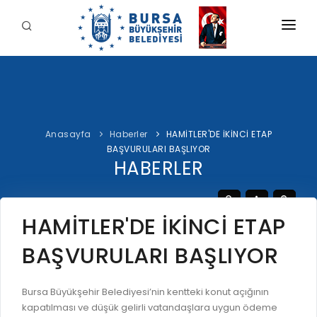
KURUMSAL
BELEDİYE
BAŞKAN
Anasayfa
Haberler
HAMİTLER'DE İKİNCİ ETAP
İDARİ YAPI
Şahin BİBA
BAŞVURULARI BAŞLIYOR
HİZMETLERİMİZ
HABERLER
YETKİ VE SORUMLULUKLAR
Başkan'a Mesaj
İNTERAKTİF
TARİHÇE
Özgeçmiş
ÖDEME
BURSA'YI KEŞFET
HAMİTLER'DE İKİNCİ ETAP
ŞİRKETLER VE KURULUŞLAR
Görevleri
E-ÖDEME
BAŞVURULARI BAŞLIYOR
ETİK KOMİSYONU
İLETİŞİM
E-TEKLİF
ULUSAL / ULUSLARARASI İLİŞKİLER
Bursa Büyükşehir Belediyesi’nin kentteki konut açığının
BUSKİ E-ÖDEME
LOGOLAR AMBLEMLER
kapatılması ve düşük gelirli vatandaşlara uygun ödeme