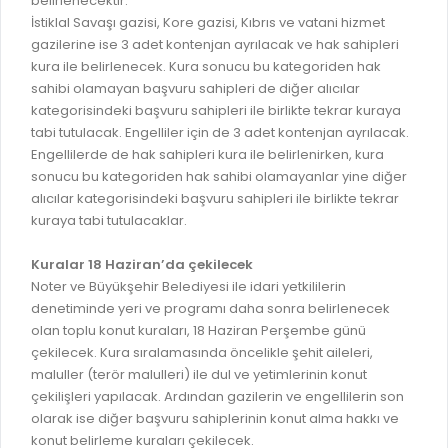
belirlenecektir.
GELİR TARİFESİ
İstiklal Savaşı gazisi, Kore gazisi, Kıbrıs ve vatani hizmet
EVRAK TAKİBİ
İMAR PLANI DEĞİŞİKLİKLERİ
gazilerine ise 3 adet kontenjan ayrılacak ve hak sahipleri
MEZARLIK BİLGİ SİSTEMİ
kura ile belirlenecek. Kura sonucu bu kategoriden hak
UKOME TOPLANTILARI
sahibi olamayan başvuru sahipleri de diğer alıcılar
GENEL EVRAK KAYIT
kategorisindeki başvuru sahipleri ile birlikte tekrar kuraya
FOTOĞRAF GALERİSİ
tabi tutulacak. Engelliler için de 3 adet kontenjan ayrılacak.
LOKMA DAĞITIM İZNİ BAŞVURUSU
BURSA GÜNLÜĞÜ DERGİSİ
Engellilerde de hak sahipleri kura ile belirlenirken, kura
BAĞLANTILAR
sonucu bu kategoriden hak sahibi olamayanlar yine diğer
AYKOME KARARLARI
alıcılar kategorisindeki başvuru sahipleri ile birlikte tekrar
WEB - MOBIL UYGULAMALARIMIZ
kuraya tabi tutulacaklar.
BURSA YAYINLARI
KURUM İÇİ UYGULAMALAR
YÖNETİM SİSTEMLERİ
Kuralar 18 Haziran’da çekilecek
E-DEVLET KAPISI
Noter ve Büyükşehir Belediyesi ile idari yetkililerin
VİZYON & MİSYON
denetiminde yeri ve programı daha sonra belirlenecek
NÖBETÇİ ECZANELER
olan toplu konut kuraları, 18 Haziran Perşembe günü
POLİTİKALARIMIZ
çekilecek. Kura sıralamasında öncelikle şehit aileleri,
HAL FİYATLARI
ENTEGRE YÖNETIM SISTEMI
maluller (terör malulleri) ile dul ve yetimlerinin konut
SANAL TURLAR
çekilişleri yapılacak. Ardından gazilerin ve engellilerin son
KALITE BELGELERIMIZ
olarak ise diğer başvuru sahiplerinin konut alma hakkı ve
KURUMLAR
konut belirleme kuraları çekilecek.
KVKK AYDINLATMA METNI