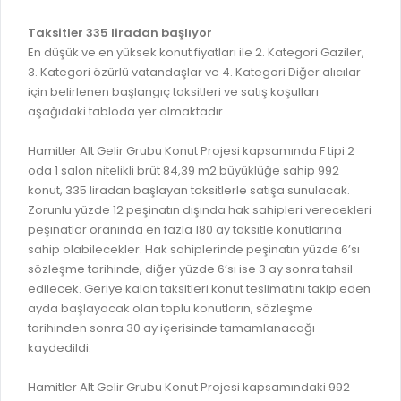
RUHSATLI HAFRİYAT ALANLARI
YÖNETMELIKLER / YÖNERGELER
Taksitler 335 liradan başlıyor
ŞİKAYET TAKİBİ (KURUMLAR)
En düşük ve en yüksek konut fiyatları ile 2. Kategori Gaziler,
KAMU HİZMET STANDARTLARI (KAHİS)
3. Kategori özürlü vatandaşlar ve 4. Kategori Diğer alıcılar
MÜHENDİS, MİMAR VE SÜRVEYAN KAYITLARI (İLÇE BELEDİYEL
için belirlenen başlangıç taksitleri ve satış koşulları
aşağıdaki tabloda yer almaktadır.
MÜHENDİS, MİMAR VE SÜRVEYAN KAYITLARI
VEFAT KAYDI GİRİŞİ (İLÇE BELEDİYELER)
Hamitler Alt Gelir Grubu Konut Projesi kapsamında F tipi 2
oda 1 salon nitelikli brüt 84,39 m2 büyüklüğe sahip 992
YER SEÇİM BELGESİ, MOBİL VE SAHA DOLABI BAŞVURULARI
konut, 335 liradan başlayan taksitlerle satışa sunulacak.
Zorunlu yüzde 12 peşinatın dışında hak sahipleri verecekleri
GÜNLÜK KAZI ÇALIŞMALARI
peşinatlar oranında en fazla 180 ay taksitle konutlarına
TARIMSAL AMAÇLI METEOROLOJİ İSTASYON VERİLERİ
sahip olabilecekler. Hak sahiplerinde peşinatın yüzde 6’sı
sözleşme tarihinde, diğer yüzde 6’sı ise 3 ay sonra tahsil
edilecek. Geriye kalan taksitleri konut teslimatını takip eden
ayda başlayacak olan toplu konutların, sözleşme
tarihinden sonra 30 ay içerisinde tamamlanacağı
kaydedildi.
Hamitler Alt Gelir Grubu Konut Projesi kapsamındaki 992