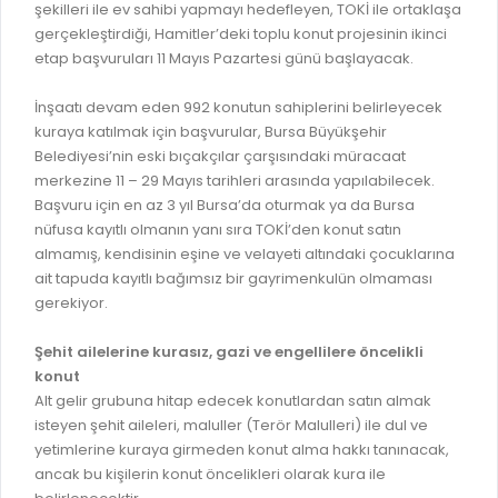
İLAN REKLAM E-BEYANNAME
şekilleri ile ev sahibi yapmayı hedefleyen, TOKİ ile ortaklaşa
BİLGİ EDİNME
gerçekleştirdiği, Hamitler’deki toplu konut projesinin ikinci
YANGIN SİGORTA E-BEYANNAME
MECLİS
etap başvuruları 11 Mayıs Pazartesi günü başlayacak.
BAŞVURU / KAYIT / SORGU
MECLİS ÜYELERİ
İnşaatı devam eden 992 konutun sahiplerini belirleyecek
ORKESTRA KAYIT
kuraya katılmak için başvurular, Bursa Büyükşehir
KOMİSYON ÜYELERİ
Belediyesi’nin eski bıçakçılar çarşısındaki müracaat
SEYAHAT KARTI SORGULAMA
MECLİS KARARLARI
merkezine 11 – 29 Mayıs tarihleri arasında yapılabilecek.
Başvuru için en az 3 yıl Bursa’da oturmak ya da Bursa
BURSA AKADEMİ
MECLİS GÜNDEMİ VE KARAR ÖZETLERİ
nüfusa kayıtlı olmanın yanı sıra TOKİ’den konut satın
ÜCRETSİZ WİFİ NOKTALARI
almamış, kendisinin eşine ve velayeti altındaki çocuklarına
YAYIN / PLAN / RAPOR
ait tapuda kayıtlı bağımsız bir gayrimenkulün olmaması
İTFAİYE RAPORU
gerekiyor.
STRATEJİK PLANLAR
ONLİNE KATI ATIK BAŞVURUSU
PERFORMANS PROGRAMI
Şehit ailelerine kurasız, gazi ve engellilere öncelikli
İTFAİYE OLAY KAYDI BAŞVURUSU
konut
BÜTÇE
Alt gelir grubuna hitap edecek konutlardan satın almak
BADEM KAYIT
FAALİYET RAPORLARI
isteyen şehit aileleri, maluller (Terör Malulleri) ile dul ve
İHALE İLANLARI
yetimlerine kuraya girmeden konut alma hakkı tanınacak,
KESİN HESAPLAR
ancak bu kişilerin konut öncelikleri olarak kura ile
DOĞRUDAN TEMİN İLANLARI