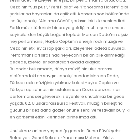
sesin düeti ile izleyenler eşsiz bir performansa ortak oldu.
GELİR TARİFESİ
Ceza’nın “Sus pus”, “Yerli Plaka” ve “Panorama Harem” gibi
EVRAK TAKİBİ
İMAR PLANI DEĞİŞİKLİKLERİ
şarkılarına hayranları da eşlik etti. Konserin son bölümünde
MEZARLIK BİLGİ SİSTEMİ
ise üç sanatçı “Aldırma Gönül” şarkısını birlikte seslendirdi.
UKOME TOPLANTILARI
Farklı müzik türlerinin bir araya geldiği muhteşem konser,
GENEL EVRAK KAYIT
seyircilerden büyük beğeni topladı. Mercan Dede’nin eşsiz
FOTOĞRAF GALERİSİ
ney performansı, Hayko Cepkin’in enerjik rock müziği ve
LOKMA DAĞITIM İZNİ BAŞVURUSU
BURSA GÜNLÜĞÜ DERGİSİ
Ceza’nın etkileyici rap şarkıları, izleyenleri adeta büyüledi.
BAĞLANTILAR
Performansları sırasında heyecanın bir an bile dinmediği
AYKOME KARARLARI
gecede, izleyiciler sanatçıları ayakta alkışladı.
WEB - MOBIL UYGULAMALARIMIZ
Bu ender buluşmada, dünya müziğinin uluslararası
BURSA YAYINLARI
platformdaki en saygın sanatçılarından Mercan Dede,
KURUM İÇİ UYGULAMALAR
YÖNETİM SİSTEMLERİ
Türkçe rock müziğinin yıkılmaz kalesi Hayko Cepkin ve
E-DEVLET KAPISI
Türkçe rap sahnesinin ustalarından Ceza, benzersiz bir
VİZYON & MİSYON
performans sergileyerek izleyenlere unutulmaz bir gece
NÖBETÇİ ECZANELER
yaşattı. 62. Uluslararası Bursa Festivali, müziğin birleştirici
POLİTİKALARIMIZ
gücünü bir kez daha gözler önüne serdi ve festivalin bu yılki
HAL FİYATLARI
ENTEGRE YÖNETIM SISTEMI
en görkemli etkinliklerinden birine imza attı.
SANAL TURLAR
KALITE BELGELERIMIZ
Unutulmaz anların yaşandığı gecede, Bursa Büyükşehir
KURUMLAR
Belediyesi Genel Sekreter Yardımcısı Mehmet Yıldız,
KVKK AYDINLATMA METNI