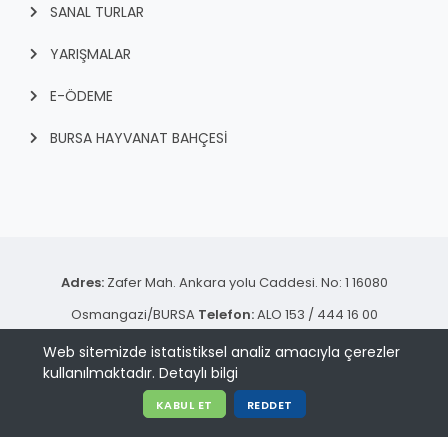
SANAL TURLAR
YARIŞMALAR
E-ÖDEME
BURSA HAYVANAT BAHÇESİ
Adres:
Zafer Mah. Ankara yolu Caddesi. No: 1 16080
Osmangazi/BURSA
Telefon:
ALO 153 / 444 16 00
© 2024 - Bursa Büyükşehir Belediyesi Bilgi İşlem Dairesi
Web sitemizde istatistiksel analiz amacıyla çerezler
kullanılmaktadır.
Detaylı bilgi
Başkanlığı | Tüm hakkı saklıdır.
KABUL ET
REDDET
KVKK Aydınlatma Metni