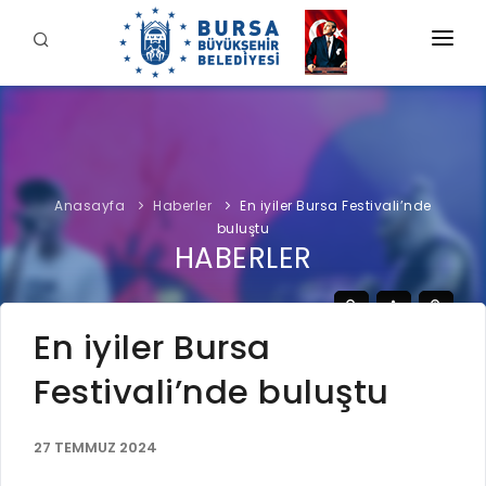
KURUMSAL
BELEDİYE
BAŞKAN
Anasayfa
Haberler
En iyiler Bursa Festivali’nde
İDARİ YAPI
Şahin BİBA
buluştu
HİZMETLERİMİZ
HABERLER
YETKİ VE SORUMLULUKLAR
Başkan'a Mesaj
İNTERAKTİF
TARİHÇE
Özgeçmiş
ÖDEME
BURSA'YI KEŞFET
En iyiler Bursa
ŞİRKETLER VE KURULUŞLAR
Görevleri
E-ÖDEME
Festivali’nde buluştu
ETİK KOMİSYONU
İLETİŞİM
E-TEKLİF
ULUSAL / ULUSLARARASI İLİŞKİLER
27 TEMMUZ 2024
BUSKİ E-ÖDEME
LOGOLAR AMBLEMLER