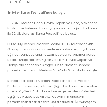
İLAN REKLAM E-BEYANNAME
BASIN BÜLTENİ
BİLGİ EDİNME
YANGIN SİGORTA E-BEYANNAME
MECLİS
En iyiler Bursa Festivali’nde buluştu
BAŞVURU / KAYIT / SORGU
MECLİS ÜYELERİ
BURSA –
Mercan Dede, Hayko Cepkin ve Ceza, birbirinden
ORKESTRA KAYIT
farklı müzik türlerinin bir araya geldiği muhteşem bir konser
KOMİSYON ÜYELERİ
ile 62. Uluslararası Bursa Festivali’nde buluştu.
SEYAHAT KARTI SORGULAMA
MECLİS KARARLARI
Bursa Büyükşehir Belediyesi adına BKSTV tarafından Atış
BURSA AKADEMİ
MECLİS GÜNDEMİ VE KARAR ÖZETLERİ
Grup sponsorluğunda düzenlenen festival, üç büyük ismi
ÜCRETSİZ WİFİ NOKTALARI
ağırladı. Dünyaca ünlü neyzen, besteci ve yapımcı Mercan
YAYIN / PLAN / RAPOR
Dede, Türkçe rock müziğinin usta ismi Hayko Cepkin ve
İTFAİYE RAPORU
Türkçe rap sahnesinin simgesi Ceza, “Best of Genres”
STRATEJİK PLANLAR
projesi kapsamında Merinos Parkı’nda Bursalılarla buluştu.
ONLİNE KATI ATIK BAŞVURUSU
PERFORMANS PROGRAMI
İTFAİYE OLAY KAYDI BAŞVURUSU
Konserde ilk olarak Mercan Dede sahne aldı. Mercan
BÜTÇE
Dede’nin semazen gösterisi eşliğindeki konseri izleyenleri
BADEM KAYIT
FAALİYET RAPORLARI
adeta büyüledi. Ardından sahneye ışık ve alev gösterileri
İHALE İLANLARI
eşliğinde Hayko Cepkin çıktı. Cepkin’in muhteşem
KESİN HESAPLAR
performansına daha sonra Ceza da katıldı. İki muhteşem
DOĞRUDAN TEMİN İLANLARI