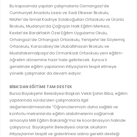
GELİR TARİFESİ
Bu kapsamda yapılan çalışmalarla Osmangazi’de
EVRAK TAKİBİ
Cumhuriyet Anadolu Lisesi ve Sadi Etkeser İlkokulu,
İMAR PLANI DEĞİŞİKLİKLERİ
Nilüfer’de İsmail Kadriye Solakoğulları Ortaokulu ve Ürünlü
MEZARLIK BİLGİ SİSTEMİ
UKOME TOPLANTILARI
İlkokulu, Mudanya’da Çağrışan Halk Eğitim Merkezi,
GENEL EVRAK KAYIT
Kestel’de Barakfakih Özel Eğitim Uygulama Okulu,
FOTOĞRAF GALERİSİ
Orhangazi’de Orhangazi Ortaokulu, Yenişehir’de Söylemiş
LOKMA DAĞITIM İZNİ BAŞVURUSU
BURSA GÜNLÜĞÜ DERGİSİ
Ortaokulu, Karacabey’de Ulubatlıhasan İlkokulu ve
BAĞLANTILAR
Mustafakemalpaşa’da Ormankadı Ortaokulu yeni eğitim-
AYKOME KARARLARI
öğretim dönemine hazır hale getirilecek. Ayrıca il
WEB - MOBIL UYGULAMALARIMIZ
genelinde eğitim yapılarının ihtiyaçlarını tespit etmeye
BURSA YAYINLARI
yönelik çalışmalar da devam ediyor.
KURUM İÇİ UYGULAMALAR
YÖNETİM SİSTEMLERİ
BİBA’DAN EĞİTİME TAM DESTEK
E-DEVLET KAPISI
VİZYON & MİSYON
Bursa Büyükşehir Belediyesi Başkan Vekili Şahin Biba, eğitim
NÖBETÇİ ECZANELER
yapılarında sürdürülen çalışmalarla ilgili
POLİTİKALARIMIZ
değerlendirmesinde “Öğrencilerimizin daha sağlıklı ve
HAL FİYATLARI
ENTEGRE YÖNETIM SISTEMI
konforlu mekanlarda eğitim alabilmelerini sağlamak
SANAL TURLAR
amacıyla Milli Eğitim Bakanlığı’mız ile koordinasyon halinde
KALITE BELGELERIMIZ
çalışıyoruz. Büyükşehir Belediyesi olarak okulların
KURUMLAR
ihtiyaçlarının tespiti ve giderilmesi adına gerekli desteği
KVKK AYDINLATMA METNI