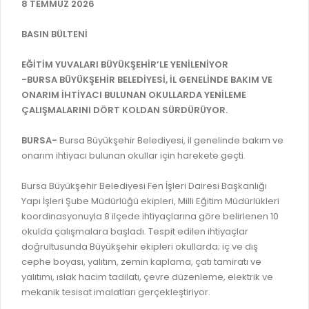
İLAN REKLAM E-BEYANNAME
8 TEMMUZ 2026
BİLGİ EDİNME
YANGIN SİGORTA E-BEYANNAME
MECLİS
BASIN BÜLTENİ
BAŞVURU / KAYIT / SORGU
MECLİS ÜYELERİ
EĞİTİM YUVALARI BÜYÜKŞEHİR’LE YENİLENİYOR
-BURSA BÜYÜKŞEHİR BELEDİYESİ, İL GENELİNDE BAKIM VE
ORKESTRA KAYIT
KOMİSYON ÜYELERİ
ONARIM İHTİYACI BULUNAN OKULLARDA YENİLEME
SEYAHAT KARTI SORGULAMA
ÇALIŞMALARINI DÖRT KOLDAN SÜRDÜRÜYOR.
MECLİS KARARLARI
BURSA AKADEMİ
MECLİS GÜNDEMİ VE KARAR ÖZETLERİ
BURSA-
Bursa Büyükşehir Belediyesi, il genelinde bakım ve
ÜCRETSİZ WİFİ NOKTALARI
onarım ihtiyacı bulunan okullar için harekete geçti.
YAYIN / PLAN / RAPOR
İTFAİYE RAPORU
Bursa Büyükşehir Belediyesi Fen İşleri Dairesi Başkanlığı
STRATEJİK PLANLAR
Yapı İşleri Şube Müdürlüğü ekipleri, Milli Eğitim Müdürlükleri
ONLİNE KATI ATIK BAŞVURUSU
PERFORMANS PROGRAMI
koordinasyonuyla 8 ilçede ihtiyaçlarına göre belirlenen 10
İTFAİYE OLAY KAYDI BAŞVURUSU
okulda çalışmalara başladı. Tespit edilen ihtiyaçlar
BÜTÇE
doğrultusunda Büyükşehir ekipleri okullarda; iç ve dış
BADEM KAYIT
cephe boyası, yalıtım, zemin kaplama, çatı tamiratı ve
FAALİYET RAPORLARI
yalıtımı, ıslak hacim tadilatı, çevre düzenleme, elektrik ve
İHALE İLANLARI
KESİN HESAPLAR
mekanik tesisat imalatları gerçekleştiriyor.
DOĞRUDAN TEMİN İLANLARI