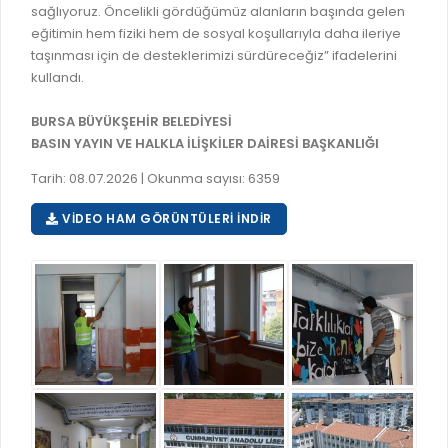
sağlıyoruz. Öncelikli gördüğümüz alanların başında gelen
RUHSATLI HAFRİYAT ALANLARI
YÖNETMELIKLER / YÖNERGELER
eğitimin hem fiziki hem de sosyal koşullarıyla daha ileriye
taşınması için de desteklerimizi sürdüreceğiz” ifadelerini
ŞİKAYET TAKİBİ (KURUMLAR)
KAMU HİZMET STANDARTLARI (KAHİS)
kullandı.
MÜHENDİS, MİMAR VE SÜRVEYAN KAYITLARI (İLÇE BELEDİYEL
BURSA BÜYÜKŞEHİR BELEDİYESİ
MÜHENDİS, MİMAR VE SÜRVEYAN KAYITLARI
BASIN YAYIN VE HALKLA İLİŞKİLER DAİRESİ BAŞKANLIĞI
VEFAT KAYDI GİRİŞİ (İLÇE BELEDİYELER)
Tarih: 08.07.2026 | Okunma sayısı: 6359
YER SEÇİM BELGESİ, MOBİL VE SAHA DOLABI BAŞVURULARI
VIDEO HAM GÖRÜNTÜLERI İNDIR
GÜNLÜK KAZI ÇALIŞMALARI
TARIMSAL AMAÇLI METEOROLOJİ İSTASYON VERİLERİ