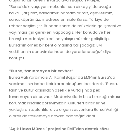
oluşumunun önemini vurgulayan Başkan Altepe,
GELİR TARİFESİ
“Bursa’daki yaşayan mekanlar son birkaç yılda ayağa
EVRAK TAKİBİ
İMAR PLANI DEĞİŞİKLİKLERİ
kalktı. Çarşımız, hanlarımız, hamamlarımız, aşevlerimiz,
MEZARLIK BİLGİ SİSTEMİ
sanat köprümüz, medreselerimizle Bursa, Türkiye’de
UKOME TOPLANTILARI
rehber seçilmiştir. Bundan sonra da müzelerin gelişmesi ve
GENEL EVRAK KAYIT
yayılması için gerekeni yapacağız. Her konuda ve her
FOTOĞRAF GALERİSİ
branşta medeniyet kentine yakışır müzeler geliştirilip,
LOKMA DAĞITIM İZNİ BAŞVURUSU
BURSA GÜNLÜĞÜ DERGİSİ
Bursa’nın örnek bir kent olmasına çalışacağız. EMF
BAĞLANTILAR
yetkililerinin deneyimlerinden de yararlanacağız” diye
AYKOME KARARLARI
konuştu.
WEB - MOBIL UYGULAMALARIMIZ
BURSA YAYINLARI
“Bursa, tanınmayan bir cevher”
KURUM İÇİ UYGULAMALAR
YÖNETİM SİSTEMLERİ
Bursa Vali Yardımcısı Ali Kamil Başar da EMF’nin Bursa’da
E-DEVLET KAPISI
yapılmasının isabetli bir karar olduğunu belirterek, “Bursa,
VİZYON & MİSYON
tarih ve kültür açısından özellikle yurtdışında pek
NÖBETÇİ ECZANELER
tanınmayan bir cevher. Medeniyetlerin bize bıraktığı mirası
POLİTİKALARIMIZ
korumak insanlık görevimizdir. Kültürleri birbirlerine
HAL FİYATLARI
ENTEGRE YÖNETIM SISTEMI
yaklaştıran toplantılara ve organizasyonlara Bursa Valiliği
SANAL TURLAR
olarak desteklemeye devam edeceğiz” dedi.
KALITE BELGELERIMIZ
KURUMLAR
‘Açık Hava Müzesi’ projesine EMF’den destek sözü
KVKK AYDINLATMA METNI