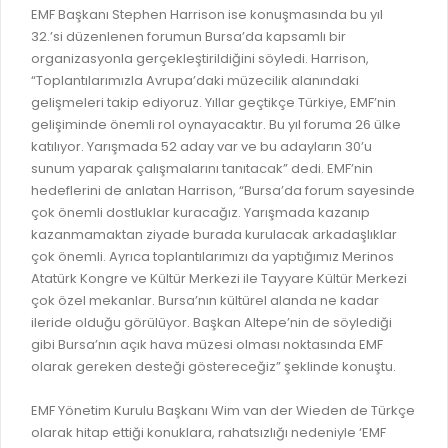
EMF Başkanı Stephen Harrison ise konuşmasında bu yıl
RUHSATLI HAFRİYAT ALANLARI
YÖNETMELIKLER / YÖNERGELER
32.’si düzenlenen forumun Bursa’da kapsamlı bir
ŞİKAYET TAKİBİ (KURUMLAR)
organizasyonla gerçekleştirildiğini söyledi. Harrison,
KAMU HİZMET STANDARTLARI (KAHİS)
“Toplantılarımızla Avrupa’daki müzecilik alanındaki
MÜHENDİS, MİMAR VE SÜRVEYAN KAYITLARI (İLÇE BELEDİYEL
gelişmeleri takip ediyoruz. Yıllar geçtikçe Türkiye, EMF’nin
gelişiminde önemli rol oynayacaktır. Bu yıl foruma 26 ülke
MÜHENDİS, MİMAR VE SÜRVEYAN KAYITLARI
katılıyor. Yarışmada 52 aday var ve bu adayların 30’u
VEFAT KAYDI GİRİŞİ (İLÇE BELEDİYELER)
sunum yaparak çalışmalarını tanıtacak” dedi. EMF’nin
hedeflerini de anlatan Harrison, “Bursa’da forum sayesinde
YER SEÇİM BELGESİ, MOBİL VE SAHA DOLABI BAŞVURULARI
çok önemli dostluklar kuracağız. Yarışmada kazanıp
kazanmamaktan ziyade burada kurulacak arkadaşlıklar
GÜNLÜK KAZI ÇALIŞMALARI
çok önemli. Ayrıca toplantılarımızı da yaptığımız Merinos
TARIMSAL AMAÇLI METEOROLOJİ İSTASYON VERİLERİ
Atatürk Kongre ve Kültür Merkezi ile Tayyare Kültür Merkezi
çok özel mekanlar. Bursa’nın kültürel alanda ne kadar
ileride olduğu görülüyor. Başkan Altepe’nin de söylediği
gibi Bursa’nın açık hava müzesi olması noktasında EMF
olarak gereken desteği göstereceğiz” şeklinde konuştu.
EMF Yönetim Kurulu Başkanı Wim van der Wieden de Türkçe
olarak hitap ettiği konuklara, rahatsızlığı nedeniyle ‘EMF