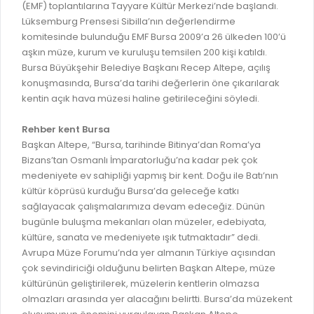
İLAN REKLAM E-BEYANNAME
(EMF) toplantılarına Tayyare Kültür Merkezi’nde başlandı.
BİLGİ EDİNME
Lüksemburg Prensesi Sibilla’nın değerlendirme
YANGIN SİGORTA E-BEYANNAME
MECLİS
komitesinde bulunduğu EMF Bursa 2009’a 26 ülkeden 100’ü
BAŞVURU / KAYIT / SORGU
aşkın müze, kurum ve kuruluşu temsilen 200 kişi katıldı.
MECLİS ÜYELERİ
Bursa Büyükşehir Belediye Başkanı Recep Altepe, açılış
ORKESTRA KAYIT
konuşmasında, Bursa’da tarihi değerlerin öne çıkarılarak
KOMİSYON ÜYELERİ
kentin açık hava müzesi haline getirileceğini söyledi.
SEYAHAT KARTI SORGULAMA
MECLİS KARARLARI
Rehber kent Bursa
BURSA AKADEMİ
MECLİS GÜNDEMİ VE KARAR ÖZETLERİ
Başkan Altepe, “Bursa, tarihinde Bitinya’dan Roma’ya
ÜCRETSİZ WİFİ NOKTALARI
Bizans’tan Osmanlı İmparatorluğu’na kadar pek çok
YAYIN / PLAN / RAPOR
medeniyete ev sahipliği yapmış bir kent. Doğu ile Batı’nın
İTFAİYE RAPORU
kültür köprüsü kurduğu Bursa’da geleceğe katkı
STRATEJİK PLANLAR
sağlayacak çalışmalarımıza devam edeceğiz. Dünün
ONLİNE KATI ATIK BAŞVURUSU
PERFORMANS PROGRAMI
bugünle buluşma mekanları olan müzeler, edebiyata,
İTFAİYE OLAY KAYDI BAŞVURUSU
kültüre, sanata ve medeniyete ışık tutmaktadır” dedi.
BÜTÇE
Avrupa Müze Forumu’nda yer almanın Türkiye açısından
BADEM KAYIT
FAALİYET RAPORLARI
çok sevindiriciği olduğunu belirten Başkan Altepe, müze
İHALE İLANLARI
kültürünün geliştirilerek, müzelerin kentlerin olmazsa
KESİN HESAPLAR
olmazları arasında yer alacağını belirtti. Bursa’da müzekent
DOĞRUDAN TEMİN İLANLARI