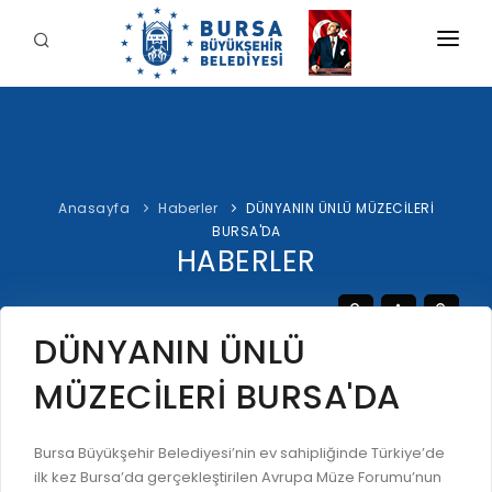
KURUMSAL
BELEDİYE
BAŞKAN
Anasayfa
Haberler
DÜNYANIN ÜNLÜ MÜZECİLERİ
İDARİ YAPI
Şahin BİBA
BURSA'DA
HİZMETLERİMİZ
HABERLER
YETKİ VE SORUMLULUKLAR
Başkan'a Mesaj
İNTERAKTİF
TARİHÇE
Özgeçmiş
ÖDEME
BURSA'YI KEŞFET
DÜNYANIN ÜNLÜ
ŞİRKETLER VE KURULUŞLAR
Görevleri
E-ÖDEME
MÜZECİLERİ BURSA'DA
ETİK KOMİSYONU
İLETİŞİM
E-TEKLİF
ULUSAL / ULUSLARARASI İLİŞKİLER
Bursa Büyükşehir Belediyesi’nin ev sahipliğinde Türkiye’de
BUSKİ E-ÖDEME
LOGOLAR AMBLEMLER
ilk kez Bursa’da gerçekleştirilen Avrupa Müze Forumu’nun