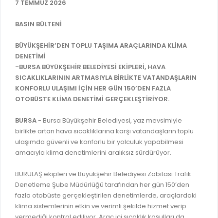
İLAN REKLAM E-BEYANNAME
7 TEMMUZ 2026
BİLGİ EDİNME
YANGIN SİGORTA E-BEYANNAME
MECLİS
BASIN BÜLTENİ
BAŞVURU / KAYIT / SORGU
MECLİS ÜYELERİ
BÜYÜKŞEHİR’DEN TOPLU TAŞIMA ARAÇLARINDA KLİMA
DENETİMİ
ORKESTRA KAYIT
KOMİSYON ÜYELERİ
-BURSA BÜYÜKŞEHİR BELEDİYESİ EKİPLERİ, HAVA
SEYAHAT KARTI SORGULAMA
SICAKLIKLARININ ARTMASIYLA BİRLİKTE VATANDAŞLARIN
MECLİS KARARLARI
KONFORLU ULAŞIMI İÇİN HER GÜN 150’DEN FAZLA
BURSA AKADEMİ
MECLİS GÜNDEMİ VE KARAR ÖZETLERİ
OTOBÜSTE KLİMA DENETİMİ GERÇEKLEŞTİRİYOR.
ÜCRETSİZ WİFİ NOKTALARI
YAYIN / PLAN / RAPOR
BURSA
- Bursa Büyükşehir Belediyesi, yaz mevsimiyle
İTFAİYE RAPORU
birlikte artan hava sıcaklıklarına karşı vatandaşların toplu
STRATEJİK PLANLAR
ulaşımda güvenli ve konforlu bir yolculuk yapabilmesi
ONLİNE KATI ATIK BAŞVURUSU
PERFORMANS PROGRAMI
amacıyla klima denetimlerini aralıksız sürdürüyor.
İTFAİYE OLAY KAYDI BAŞVURUSU
BÜTÇE
BURULAŞ ekipleri ve Büyükşehir Belediyesi Zabıtası Trafik
BADEM KAYIT
Denetleme Şube Müdürlüğü tarafından her gün 150’den
FAALİYET RAPORLARI
fazla otobüste gerçekleştirilen denetimlerde, araçlardaki
İHALE İLANLARI
KESİN HESAPLAR
klima sistemlerinin etkin ve verimli şekilde hizmet verip
DOĞRUDAN TEMİN İLANLARI
vermediği kontrol ediliyor. Araç içi sıcaklık koşulları da