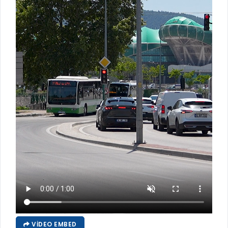
RUHSATLI HAFRİYAT ALANLARI
YÖNETMELIKLER / YÖNERGELER
ŞİKAYET TAKİBİ (KURUMLAR)
KAMU HİZMET STANDARTLARI (KAHİS)
MÜHENDİS, MİMAR VE SÜRVEYAN KAYITLARI (İLÇE BELEDİYEL
MÜHENDİS, MİMAR VE SÜRVEYAN KAYITLARI
VEFAT KAYDI GİRİŞİ (İLÇE BELEDİYELER)
YER SEÇİM BELGESİ, MOBİL VE SAHA DOLABI BAŞVURULARI
GÜNLÜK KAZI ÇALIŞMALARI
TARIMSAL AMAÇLI METEOROLOJİ İSTASYON VERİLERİ
VIDEO EMBED