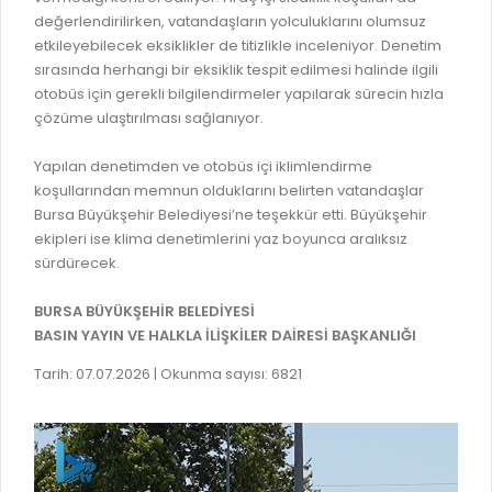
GELİR TARİFESİ
değerlendirilirken, vatandaşların yolculuklarını olumsuz
EVRAK TAKİBİ
etkileyebilecek eksiklikler de titizlikle inceleniyor. Denetim
İMAR PLANI DEĞİŞİKLİKLERİ
sırasında herhangi bir eksiklik tespit edilmesi halinde ilgili
MEZARLIK BİLGİ SİSTEMİ
UKOME TOPLANTILARI
otobüs için gerekli bilgilendirmeler yapılarak sürecin hızla
GENEL EVRAK KAYIT
çözüme ulaştırılması sağlanıyor.
FOTOĞRAF GALERİSİ
LOKMA DAĞITIM İZNİ BAŞVURUSU
BURSA GÜNLÜĞÜ DERGİSİ
Yapılan denetimden ve otobüs içi iklimlendirme
BAĞLANTILAR
koşullarından memnun olduklarını belirten vatandaşlar
AYKOME KARARLARI
Bursa Büyükşehir Belediyesi’ne teşekkür etti. Büyükşehir
WEB - MOBIL UYGULAMALARIMIZ
ekipleri ise klima denetimlerini yaz boyunca aralıksız
BURSA YAYINLARI
sürdürecek.
KURUM İÇİ UYGULAMALAR
YÖNETİM SİSTEMLERİ
BURSA BÜYÜKŞEHİR BELEDİYESİ
E-DEVLET KAPISI
VİZYON & MİSYON
BASIN YAYIN VE HALKLA İLİŞKİLER DAİRESİ BAŞKANLIĞI
NÖBETÇİ ECZANELER
POLİTİKALARIMIZ
Tarih: 07.07.2026 | Okunma sayısı: 6821
HAL FİYATLARI
ENTEGRE YÖNETIM SISTEMI
SANAL TURLAR
KALITE BELGELERIMIZ
KURUMLAR
KVKK AYDINLATMA METNI