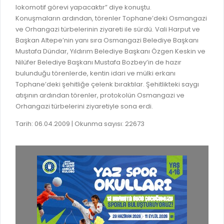
lokomotif görevi yapacaktır” diye konuştu.
RUHSATLI HAFRİYAT ALANLARI
YÖNETMELIKLER / YÖNERGELER
Konuşmaların ardından, törenler Tophane’deki Osmangazi
ŞİKAYET TAKİBİ (KURUMLAR)
ve Orhangazi türbelerinin ziyareti ile sürdü. Vali Harput ve
KAMU HİZMET STANDARTLARI (KAHİS)
Başkan Altepe’nin yanı sıra Osmangazi Belediye Başkanı
MÜHENDİS, MİMAR VE SÜRVEYAN KAYITLARI (İLÇE BELEDİYEL
Mustafa Dündar, Yıldırım Belediye Başkanı Özgen Keskin ve
Nilüfer Belediye Başkanı Mustafa Bozbey’in de hazır
MÜHENDİS, MİMAR VE SÜRVEYAN KAYITLARI
bulunduğu törenlerde, kentin idari ve mülki erkanı
VEFAT KAYDI GİRİŞİ (İLÇE BELEDİYELER)
Tophane’deki şehitliğe çelenk bıraktılar. Şehitlikteki saygı
atışının ardından törenler, protokolün Osmangazi ve
YER SEÇİM BELGESİ, MOBİL VE SAHA DOLABI BAŞVURULARI
Orhangazi türbelerini ziyaretiyle sona erdi.
GÜNLÜK KAZI ÇALIŞMALARI
Tarih: 06.04.2009 | Okunma sayısı: 22673
TARIMSAL AMAÇLI METEOROLOJİ İSTASYON VERİLERİ