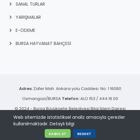
SANAL TURLAR
YARIŞMALAR
E-ÖDEME
BURSA HAYVANAT BAHÇESİ
Adres:
Zafer Mah. Ankara yolu Caddesi. No: 1 16080
Osmangazi/BURSA
Telefon:
ALO 153 / 444 16 00
© 2024 - Bursa Büyükşehir Belediyesi Bilgi İşlem Dairesi
Web sitemizde istatistiksel analiz amacıyla çerezler
Başkanlığı | Tüm hakkı saklıdır.
kullanılmaktadır.
Detaylı bilgi
KVKK Aydınlatma Metni
KABUL ET
REDDET