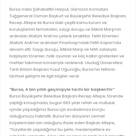
İLAN REKLAM E-BEYANNAME
BİLGİ EDİNME
Bursa Valisi Şahabettin Harput, Garnizon Komutanı
YANGIN SİGORTA E-BEYANNAME
MECLİS
Tuğgeneral Osman Baykurt ve Büyükşehir Belediye Başkanı
BAŞVURU / KAYIT / SORGU
Recep Altepe ile Bursa’daki çeşitli kamu kurum ve
MECLİS ÜYELERİ
kuruluşlarının temsilcileri, saygı duruşu ve İstiklal Marşı’nın
ORKESTRA KAYIT
ardından Atatürk Anıtı’na çelenk bıraktılar. Fetih törenleri
KOMİSYON ÜYELERİ
Atatürk Anıtı’nın ardından Pınarbaşı’ndaki Fetih Kapısı’nda
SEYAHAT KARTI SORGULAMA
MECLİS KARARLARI
devam etti. Saygı duruşu, İstiklal Marşı ve fetih salasıyla
başlayan törenler, halk oyunları ve kılıç kalkın gösterileri ve
BURSA AKADEMİ
MECLİS GÜNDEMİ VE KARAR ÖZETLERİ
mehter takımının konseriyle renklendi. Uludağ Üniversitesi
ÜCRETSİZ WİFİ NOKTALARI
Tarih Bölüm Başkanı Yusuf Oğuzoğlu, Bursa’nın fethinin
YAYIN / PLAN / RAPOR
tarihsel gelişimi ile ilgili bilgiler verdi.
İTFAİYE RAPORU
STRATEJİK PLANLAR
“Bursa, 4 bin yıllık geçmişiyle tarihi bir başkenttir”
ONLİNE KATI ATIK BAŞVURUSU
PERFORMANS PROGRAMI
Bursa Büyükşehir Belediye Başkanı Recep Altepe, törende
İTFAİYE OLAY KAYDI BAŞVURUSU
yaptığı konuşmada, bugün 683 yıldır refah ve mutluluk
BÜTÇE
içinde yaşadığımız Bursa için ecdadımıza borçlu
BADEM KAYIT
FAALİYET RAPORLARI
olduğumuzu hatırlattı. Bursa’nın dünyanın cennet
İHALE İLANLARI
köşelerinden biri olduğunu ifade eden Başkan Altepe,
KESİN HESAPLAR
“Yüzyıllardır yaşadığımız bu şehir, medeniyetlere ev
DOĞRUDAN TEMİN İLANLARI