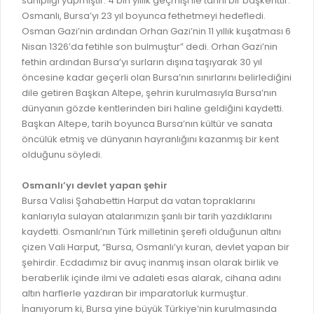
sahipliği yapmıştır. 4 bin yıllık geçmişi ile tarihi bir başkenttir.
GELİR TARİFESİ
Osmanlı, Bursa’yı 23 yıl boyunca fethetmeyi hedefledi.
EVRAK TAKİBİ
İMAR PLANI DEĞİŞİKLİKLERİ
Osman Gazi’nin ardından Orhan Gazi’nin 11 yıllık kuşatması 6
MEZARLIK BİLGİ SİSTEMİ
Nisan 1326’da fetihle son bulmuştur” dedi. Orhan Gazi’nin
UKOME TOPLANTILARI
fethin ardından Bursa’yı surların dışına taşıyarak 30 yıl
GENEL EVRAK KAYIT
öncesine kadar geçerli olan Bursa’nın sınırlarını belirlediğini
FOTOĞRAF GALERİSİ
dile getiren Başkan Altepe, şehrin kurulmasıyla Bursa’nın
LOKMA DAĞITIM İZNİ BAŞVURUSU
BURSA GÜNLÜĞÜ DERGİSİ
dünyanın gözde kentlerinden biri haline geldiğini kaydetti.
BAĞLANTILAR
Başkan Altepe, tarih boyunca Bursa’nın kültür ve sanata
AYKOME KARARLARI
öncülük etmiş ve dünyanın hayranlığını kazanmış bir kent
WEB - MOBIL UYGULAMALARIMIZ
olduğunu söyledi.
BURSA YAYINLARI
KURUM İÇİ UYGULAMALAR
YÖNETİM SİSTEMLERİ
Osmanlı’yı devlet yapan şehir
E-DEVLET KAPISI
Bursa Valisi Şahabettin Harput da vatan topraklarını
VİZYON & MİSYON
kanlarıyla sulayan atalarımızın şanlı bir tarih yazdıklarını
NÖBETÇİ ECZANELER
kaydetti. Osmanlı’nın Türk milletinin şerefi olduğunun altını
POLİTİKALARIMIZ
çizen Vali Harput, “Bursa, Osmanlı’yı kuran, devlet yapan bir
HAL FİYATLARI
ENTEGRE YÖNETIM SISTEMI
şehirdir. Ecdadımız bir avuç inanmış insan olarak birlik ve
SANAL TURLAR
beraberlik içinde ilmi ve adaleti esas alarak, cihana adını
KALITE BELGELERIMIZ
altın harflerle yazdıran bir imparatorluk kurmuştur.
KURUMLAR
İnanıyorum ki, Bursa yine büyük Türkiye’nin kurulmasında
KVKK AYDINLATMA METNI