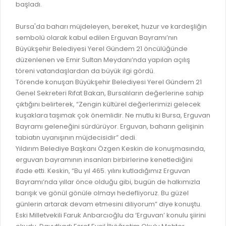
İLAN REKLAM E-BEYANNAME
başladı.
BİLGİ EDİNME
YANGIN SİGORTA E-BEYANNAME
MECLİS
Bursa'da baharı müjdeleyen, bereket, huzur ve kardeşliğin
BAŞVURU / KAYIT / SORGU
sembolü olarak kabul edilen Erguvan Bayramı’nın
MECLİS ÜYELERİ
Büyükşehir Belediyesi Yerel Gündem 21 öncülüğünde
ORKESTRA KAYIT
düzenlenen ve Emir Sultan Meydanı’nda yapılan açılış
KOMİSYON ÜYELERİ
töreni vatandaşlardan da büyük ilgi gördü.
SEYAHAT KARTI SORGULAMA
MECLİS KARARLARI
Törende konuşan Büyükşehir Belediyesi Yerel Gündem 21
Genel Sekreteri Rıfat Bakan, Bursalıların değerlerine sahip
BURSA AKADEMİ
MECLİS GÜNDEMİ VE KARAR ÖZETLERİ
çıktığını belirterek, “Zengin kültürel değerlerimizi gelecek
ÜCRETSİZ WİFİ NOKTALARI
kuşaklara taşımak çok önemlidir. Ne mutlu ki Bursa, Erguvan
YAYIN / PLAN / RAPOR
Bayramı geleneğini sürdürüyor. Erguvan, baharın gelişinin
İTFAİYE RAPORU
tabiatın uyanışının müjdecisidir” dedi.
STRATEJİK PLANLAR
Yıldırım Belediye Başkanı Özgen Keskin de konuşmasında,
ONLİNE KATI ATIK BAŞVURUSU
PERFORMANS PROGRAMI
erguvan bayramının insanları birbirlerine kenetlediğini
İTFAİYE OLAY KAYDI BAŞVURUSU
ifade etti. Keskin, “Bu yıl 465. yılını kutladığımız Erguvan
BÜTÇE
Bayramı’nda yıllar önce olduğu gibi, bugün de halkımızla
BADEM KAYIT
FAALİYET RAPORLARI
barışık ve gönül gönüle olmayı hedefliyoruz. Bu güzel
İHALE İLANLARI
günlerin artarak devam etmesini diliyorum” diye konuştu.
KESİN HESAPLAR
Eski Milletvekili Faruk Anbarcıoğlu da ‘Erguvan’ konulu şiirini
DOĞRUDAN TEMİN İLANLARI