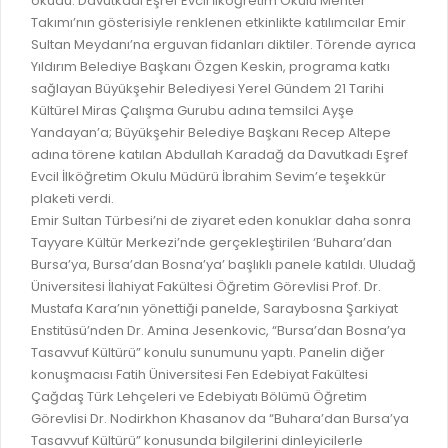
okudu. Davutkadı Eşref Evcil İlköğretim Okulu Mehter
GELİR TARİFESİ
Takımı’nın gösterisiyle renklenen etkinlikte katılımcılar Emir
EVRAK TAKİBİ
İMAR PLANI DEĞİŞİKLİKLERİ
Sultan Meydanı’na erguvan fidanları diktiler. Törende ayrıca
MEZARLIK BİLGİ SİSTEMİ
Yıldırım Belediye Başkanı Özgen Keskin, programa katkı
UKOME TOPLANTILARI
sağlayan Büyükşehir Belediyesi Yerel Gündem 21 Tarihi
GENEL EVRAK KAYIT
Kültürel Miras Çalışma Gurubu adına temsilci Ayşe
FOTOĞRAF GALERİSİ
Yandayan’a; Büyükşehir Belediye Başkanı Recep Altepe
LOKMA DAĞITIM İZNİ BAŞVURUSU
BURSA GÜNLÜĞÜ DERGİSİ
adına törene katılan Abdullah Karadağ da Davutkadı Eşref
BAĞLANTILAR
Evcil İlköğretim Okulu Müdürü İbrahim Sevim’e teşekkür
AYKOME KARARLARI
plaketi verdi.
WEB - MOBIL UYGULAMALARIMIZ
Emir Sultan Türbesi’ni de ziyaret eden konuklar daha sonra
BURSA YAYINLARI
Tayyare Kültür Merkezi’nde gerçekleştirilen ‘Buhara’dan
KURUM İÇİ UYGULAMALAR
YÖNETİM SİSTEMLERİ
Bursa’ya, Bursa’dan Bosna’ya’ başlıklı panele katıldı. Uludağ
E-DEVLET KAPISI
Üniversitesi İlahiyat Fakültesi Öğretim Görevlisi Prof. Dr.
VİZYON & MİSYON
Mustafa Kara’nın yönettiği panelde, Saraybosna Şarkiyat
NÖBETÇİ ECZANELER
Enstitüsü’nden Dr. Amina Jesenkovic, “Bursa’dan Bosna’ya
POLİTİKALARIMIZ
Tasavvuf Kültürü” konulu sunumunu yaptı. Panelin diğer
HAL FİYATLARI
ENTEGRE YÖNETIM SISTEMI
konuşmacısı Fatih Üniversitesi Fen Edebiyat Fakültesi
SANAL TURLAR
Çağdaş Türk Lehçeleri ve Edebiyatı Bölümü Öğretim
KALITE BELGELERIMIZ
Görevlisi Dr. Nodirkhon Khasanov da “Buhara’dan Bursa’ya
KURUMLAR
Tasavvuf Kültürü” konusunda bilgilerini dinleyicilerle
KVKK AYDINLATMA METNI