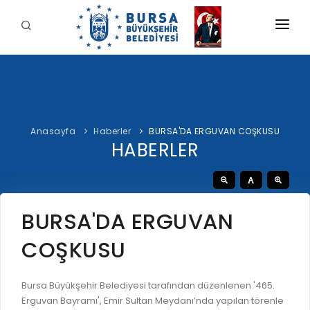
KURUMSAL
BELEDİYE
BAŞKAN
Anasayfa
Haberler
BURSA'DA ERGUVAN COŞKUSU
İDARİ YAPI
Şahin BİBA
HABERLER
HİZMETLERİMİZ
YETKİ VE SORUMLULUKLAR
Başkan'a Mesaj
İNTERAKTİF
TARİHÇE
Özgeçmiş
ÖDEME
BURSA'YI KEŞFET
BURSA'DA ERGUVAN
ŞİRKETLER VE KURULUŞLAR
Görevleri
E-ÖDEME
COŞKUSU
ETİK KOMİSYONU
İLETİŞİM
E-TEKLİF
ULUSAL / ULUSLARARASI İLİŞKİLER
Bursa Büyükşehir Belediyesi tarafından düzenlenen '465.
BUSKİ E-ÖDEME
LOGOLAR AMBLEMLER
Erguvan Bayramı', Emir Sultan Meydanı’nda yapılan törenle