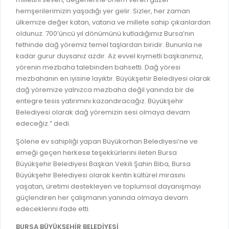
GELİR TARİFESİ
hemşerilerimizin yaşadığı yer gelir. Sizler, her zaman
EVRAK TAKİBİ
İMAR PLANI DEĞİŞİKLİKLERİ
ülkemize değer katan, vatana ve millete sahip çıkanlardan
MEZARLIK BİLGİ SİSTEMİ
oldunuz. 700’üncü yıl dönümünü kutladığımız Bursa’nın
UKOME TOPLANTILARI
fethinde dağ yöremiz temel taşlardan biridir. Bununla ne
GENEL EVRAK KAYIT
kadar gurur duysanız azdır. Az evvel kıymetli başkanımız,
FOTOĞRAF GALERİSİ
yörenin mezbaha talebinden bahsetti. Dağ yöresi
LOKMA DAĞITIM İZNİ BAŞVURUSU
BURSA GÜNLÜĞÜ DERGİSİ
mezbahanın en iyisine layıktır. Büyükşehir Belediyesi olarak
BAĞLANTILAR
dağ yöremize yalnızca mezbaha değil yanında bir de
AYKOME KARARLARI
entegre tesis yatırımını kazandıracağız. Büyükşehir
WEB - MOBIL UYGULAMALARIMIZ
Belediyesi olarak dağ yöremizin sesi olmaya devam
BURSA YAYINLARI
edeceğiz.” dedi.
KURUM İÇİ UYGULAMALAR
YÖNETİM SİSTEMLERİ
Şölene ev sahipliği yapan Büyükorhan Belediyesi’ne ve
E-DEVLET KAPISI
emeği geçen herkese teşekkürlerini ileten Bursa
VİZYON & MİSYON
Büyükşehir Belediyesi Başkan Vekili Şahin Biba, Bursa
NÖBETÇİ ECZANELER
POLİTİKALARIMIZ
Büyükşehir Belediyesi olarak kentin kültürel mirasını
HAL FİYATLARI
yaşatan, üretimi destekleyen ve toplumsal dayanışmayı
ENTEGRE YÖNETIM SISTEMI
güçlendiren her çalışmanın yanında olmaya devam
SANAL TURLAR
KALITE BELGELERIMIZ
edeceklerini ifade etti.
KURUMLAR
KVKK AYDINLATMA METNI
BURSA BÜYÜKŞEHİR BELEDİYESİ