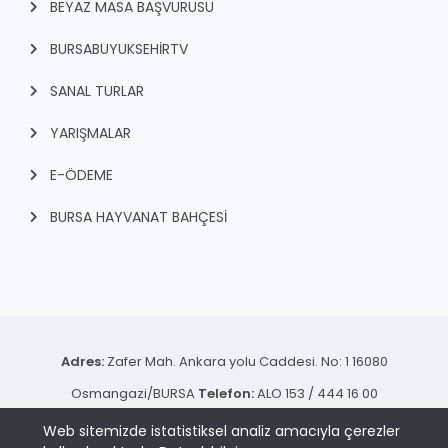
BEYAZ MASA BAŞVURUSU
BURSABUYUKSEHIRTV
SANAL TURLAR
YARIŞMALAR
E-ÖDEME
BURSA HAYVANAT BAHÇESİ
Adres:
Zafer Mah. Ankara yolu Caddesi. No: 1 16080
Osmangazi/BURSA
Telefon:
ALO 153 / 444 16 00
© 2024 - Bursa Büyükşehir Belediyesi Bilgi İşlem Dairesi
Web sitemizde istatistiksel analiz amacıyla çerezler