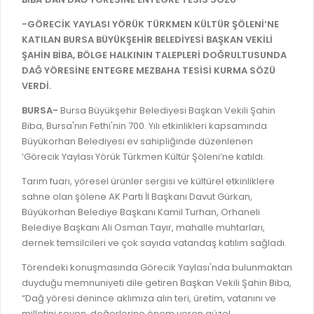
İLAN REKLAM E-BEYANNAME
BİLGİ EDİNME
-GÖRECİK YAYLASI YÖRÜK TÜRKMEN KÜLTÜR ŞÖLENİ’NE
YANGIN SİGORTA E-BEYANNAME
MECLİS
KATILAN BURSA BÜYÜKŞEHİR BELEDİYESİ BAŞKAN VEKİLİ
BAŞVURU / KAYIT / SORGU
ŞAHİN BİBA, BÖLGE HALKININ TALEPLERİ DOĞRULTUSUNDA
MECLİS ÜYELERİ
DAĞ YÖRESİNE ENTEGRE MEZBAHA TESİSİ KURMA SÖZÜ
ORKESTRA KAYIT
VERDİ.
KOMİSYON ÜYELERİ
SEYAHAT KARTI SORGULAMA
BURSA-
Bursa Büyükşehir Belediyesi Başkan Vekili Şahin
MECLİS KARARLARI
Biba, Bursa'nın Fethi'nin 700. Yılı etkinlikleri kapsamında
BURSA AKADEMİ
MECLİS GÜNDEMİ VE KARAR ÖZETLERİ
Büyükorhan Belediyesi ev sahipliğinde düzenlenen
‘Görecik Yaylası Yörük Türkmen Kültür Şöleni’ne katıldı.
ÜCRETSİZ WİFİ NOKTALARI
YAYIN / PLAN / RAPOR
Tarım fuarı, yöresel ürünler sergisi ve kültürel etkinliklere
İTFAİYE RAPORU
STRATEJİK PLANLAR
sahne olan şölene AK Parti İl Başkanı Davut Gürkan,
ONLİNE KATI ATIK BAŞVURUSU
Büyükorhan Belediye Başkanı Kamil Turhan, Orhaneli
PERFORMANS PROGRAMI
Belediye Başkanı Ali Osman Tayır, mahalle muhtarları,
İTFAİYE OLAY KAYDI BAŞVURUSU
BÜTÇE
dernek temsilcileri ve çok sayıda vatandaş katılım sağladı.
BADEM KAYIT
Törendeki konuşmasında Görecik Yaylası'nda bulunmaktan
FAALİYET RAPORLARI
duyduğu memnuniyeti dile getiren Başkan Vekili Şahin Biba,
İHALE İLANLARI
KESİN HESAPLAR
“Dağ yöresi denince aklımıza alın teri, üretim, vatanını ve
DOĞRUDAN TEMİN İLANLARI
milletini seven, değerlerine önem veren güzel