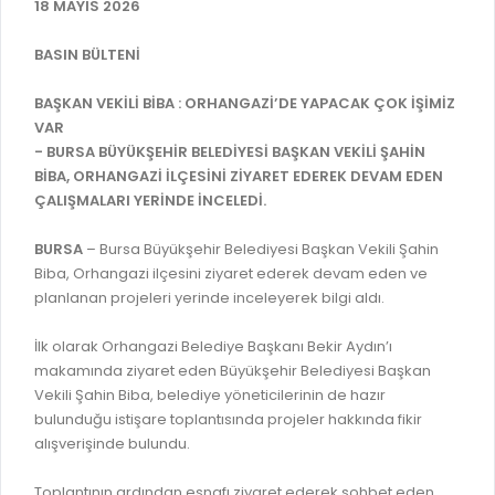
İLAN REKLAM E-BEYANNAME
18 MAYIS 2026
BİLGİ EDİNME
YANGIN SİGORTA E-BEYANNAME
MECLİS
BASIN BÜLTENİ
BAŞVURU / KAYIT / SORGU
MECLİS ÜYELERİ
BAŞKAN VEKİLİ BİBA : ORHANGAZİ’DE YAPACAK ÇOK İŞİMİZ
VAR
ORKESTRA KAYIT
KOMİSYON ÜYELERİ
- BURSA BÜYÜKŞEHİR BELEDİYESİ BAŞKAN VEKİLİ ŞAHİN
SEYAHAT KARTI SORGULAMA
BİBA, ORHANGAZİ İLÇESİNİ ZİYARET EDEREK DEVAM EDEN
MECLİS KARARLARI
ÇALIŞMALARI YERİNDE İNCELEDİ.
BURSA AKADEMİ
MECLİS GÜNDEMİ VE KARAR ÖZETLERİ
ÜCRETSİZ WİFİ NOKTALARI
BURSA
– Bursa Büyükşehir Belediyesi Başkan Vekili Şahin
YAYIN / PLAN / RAPOR
Biba, Orhangazi ilçesini ziyaret ederek devam eden ve
İTFAİYE RAPORU
planlanan projeleri yerinde inceleyerek bilgi aldı.
STRATEJİK PLANLAR
ONLİNE KATI ATIK BAŞVURUSU
PERFORMANS PROGRAMI
İlk olarak Orhangazi Belediye Başkanı Bekir Aydın’ı
İTFAİYE OLAY KAYDI BAŞVURUSU
makamında ziyaret eden Büyükşehir Belediyesi Başkan
BÜTÇE
Vekili Şahin Biba, belediye yöneticilerinin de hazır
BADEM KAYIT
bulunduğu istişare toplantısında projeler hakkında fikir
FAALİYET RAPORLARI
alışverişinde bulundu.
İHALE İLANLARI
KESİN HESAPLAR
DOĞRUDAN TEMİN İLANLARI
Toplantının ardından esnafı ziyaret ederek sohbet eden