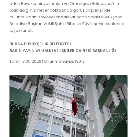
eden Büyükşehir yatırımları ve Orhangazi Belediyesi’nin
RUHSATLI HAFRİYAT ALANLARI
YÖNETMELIKLER / YÖNERGELER
planladığı hizmetler noktasında görüş alışverişinde
bulunduklarını söyleyerek katkılarından dolayı Büyükşehir
ŞİKAYET TAKİBİ (KURUMLAR)
KAMU HİZMET STANDARTLARI (KAHİS)
Belediye Başkan Vekili Şahin Biba ve Büyükşehir ekiplerine
MÜHENDİS, MİMAR VE SÜRVEYAN KAYITLARI (İLÇE BELEDİYEL
teşekkür etti.
MÜHENDİS, MİMAR VE SÜRVEYAN KAYITLARI
BURSA BÜYÜKŞEHİR BELEDİYESİ
BASIN YAYIN VE HALKLA İLİŞKİLER DAİRESİ BAŞKANLIĞI
VEFAT KAYDI GİRİŞİ (İLÇE BELEDİYELER)
Tarih: 18.05.2026 | Okunma sayısı: 19013
YER SEÇİM BELGESİ, MOBİL VE SAHA DOLABI BAŞVURULARI
GÜNLÜK KAZI ÇALIŞMALARI
TARIMSAL AMAÇLI METEOROLOJİ İSTASYON VERİLERİ