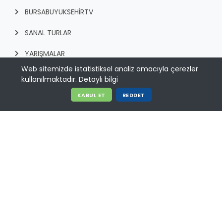
BURSABUYUKSEHIRTV
SANAL TURLAR
YARIŞMALAR
Web sitemizde istatistiksel analiz amacıyla çerezler
E-ÖDEME
kullanılmaktadır.
Detaylı bilgi
BURSA HAYVANAT BAHÇESİ
KABUL ET
REDDET
Adres:
Zafer Mah. Ankara yolu Caddesi. No: 1 16080
Osmangazi/BURSA
Telefon:
ALO 153 / 444 16 00
© 2024 - Bursa Büyükşehir Belediyesi Bilgi İşlem Dairesi
Başkanlığı | Tüm hakkı saklıdır.