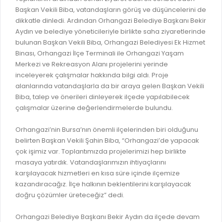
GELİR TARİFESİ
Başkan Vekili Biba, vatandaşların görüş ve düşüncelerini de
EVRAK TAKİBİ
dikkatle dinledi. Ardından Orhangazi Belediye Başkanı Bekir
İMAR PLANI DEĞİŞİKLİKLERİ
Aydın ve belediye yöneticileriyle birlikte saha ziyaretlerinde
MEZARLIK BİLGİ SİSTEMİ
UKOME TOPLANTILARI
bulunan Başkan Vekili Biba, Orhangazi Belediyesi Ek Hizmet
GENEL EVRAK KAYIT
Binası, Orhangazi İlçe Terminali ile Orhangazi Yaşam
FOTOĞRAF GALERİSİ
Merkezi ve Rekreasyon Alanı projelerini yerinde
LOKMA DAĞITIM İZNİ BAŞVURUSU
BURSA GÜNLÜĞÜ DERGİSİ
inceleyerek çalışmalar hakkında bilgi aldı. Proje
BAĞLANTILAR
alanlarında vatandaşlarla da bir araya gelen Başkan Vekili
AYKOME KARARLARI
Biba, talep ve önerileri dinleyerek ilçede yapılabilecek
WEB - MOBIL UYGULAMALARIMIZ
çalışmalar üzerine değerlendirmelerde bulundu.
BURSA YAYINLARI
KURUM İÇİ UYGULAMALAR
YÖNETİM SİSTEMLERİ
Orhangazi’nin Bursa’nın önemli ilçelerinden biri olduğunu
belirten Başkan Vekili Şahin Biba, “Orhangazi’de yapacak
E-DEVLET KAPISI
VİZYON & MİSYON
çok işimiz var. Toplantımızda projelerimizi hep birlikte
NÖBETÇİ ECZANELER
masaya yatırdık. Vatandaşlarımızın ihtiyaçlarını
POLİTİKALARIMIZ
karşılayacak hizmetleri en kısa süre içinde ilçemize
HAL FİYATLARI
ENTEGRE YÖNETIM SISTEMI
kazandıracağız. İlçe halkının beklentilerini karşılayacak
SANAL TURLAR
doğru çözümler üreteceğiz” dedi.
KALITE BELGELERIMIZ
KURUMLAR
Orhangazi Belediye Başkanı Bekir Aydın da ilçede devam
KVKK AYDINLATMA METNI