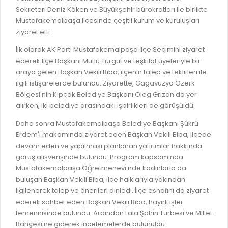
GELİR TARİFESİ
Sekreteri Deniz Köken ve Büyükşehir bürokratları ile birlikte
EVRAK TAKİBİ
Mustafakemalpaşa ilçesinde çeşitli kurum ve kuruluşları
İMAR PLANI DEĞİŞİKLİKLERİ
ziyaret etti.
MEZARLIK BİLGİ SİSTEMİ
UKOME TOPLANTILARI
İlk olarak AK Parti Mustafakemalpaşa İlçe Seçimini ziyaret
GENEL EVRAK KAYIT
FOTOĞRAF GALERİSİ
ederek İlçe Başkanı Mutlu Turgut ve teşkilat üyeleriyle bir
LOKMA DAĞITIM İZNİ BAŞVURUSU
araya gelen Başkan Vekili Biba, ilçenin talep ve teklifleri ile
BURSA GÜNLÜĞÜ DERGİSİ
ilgili istişarelerde bulundu. Ziyarette, Gagavuzya Özerk
BAĞLANTILAR
Bölgesi'nin Kıpçak Belediye Başkanı Oleg Grizan da yer
AYKOME KARARLARI
alırken, iki belediye arasındaki işbirlikleri de görüşüldü.
WEB - MOBIL UYGULAMALARIMIZ
BURSA YAYINLARI
Daha sonra Mustafakemalpaşa Belediye Başkanı Şükrü
KURUM İÇİ UYGULAMALAR
YÖNETİM SİSTEMLERİ
Erdem'i makamında ziyaret eden Başkan Vekili Biba, ilçede
E-DEVLET KAPISI
devam eden ve yapılması planlanan yatırımlar hakkında
VİZYON & MİSYON
görüş alışverişinde bulundu. Program kapsamında
NÖBETÇİ ECZANELER
Mustafakemalpaşa Öğretmenevi'nde kadınlarla da
POLİTİKALARIMIZ
buluşan Başkan Vekili Biba, ilçe halklarıyla yakından
HAL FİYATLARI
ENTEGRE YÖNETIM SISTEMI
ilgilenerek talep ve önerileri dinledi. İlçe esnafını da ziyaret
SANAL TURLAR
ederek sohbet eden Başkan Vekili Biba, hayırlı işler
KALITE BELGELERIMIZ
temennisinde bulundu. Ardından Lala Şahin Türbesi ve Millet
KURUMLAR
Bahçesi'ne giderek incelemelerde bulunuldu.
KVKK AYDINLATMA METNI