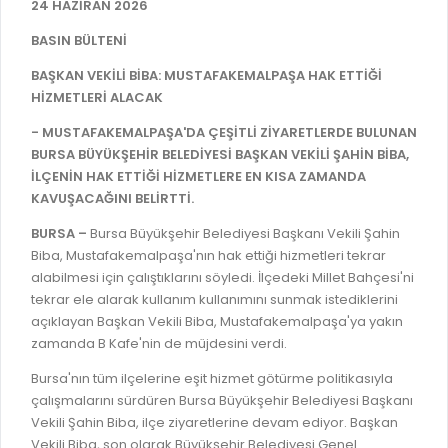
İLAN REKLAM E-BEYANNAME
24 HAZİRAN 2026
BİLGİ EDİNME
YANGIN SİGORTA E-BEYANNAME
BASIN BÜLTENİ
MECLİS
BAŞVURU / KAYIT / SORGU
BAŞKAN VEKİLİ BİBA: MUSTAFAKEMALPAŞA HAK ETTİĞİ
MECLİS ÜYELERİ
HİZMETLERİ ALACAK
ORKESTRA KAYIT
KOMİSYON ÜYELERİ
- MUSTAFAKEMALPAŞA'DA ÇEŞİTLİ ZİYARETLERDE BULUNAN
SEYAHAT KARTI SORGULAMA
BURSA BÜYÜKŞEHİR BELEDİYESİ BAŞKAN VEKİLİ ŞAHİN BİBA,
MECLİS KARARLARI
İLÇENİN HAK ETTİĞİ HİZMETLERE EN KISA ZAMANDA
BURSA AKADEMİ
MECLİS GÜNDEMİ VE KARAR ÖZETLERİ
KAVUŞACAĞINI BELİRTTİ.
ÜCRETSİZ WİFİ NOKTALARI
YAYIN / PLAN / RAPOR
BURSA –
Bursa Büyükşehir Belediyesi Başkanı Vekili Şahin
Biba, Mustafakemalpaşa'nın hak ettiği hizmetleri tekrar
İTFAİYE RAPORU
STRATEJİK PLANLAR
alabilmesi için çalıştıklarını söyledi. İlçedeki Millet Bahçesi'ni
ONLİNE KATI ATIK BAŞVURUSU
tekrar ele alarak kullanım kullanımını sunmak istediklerini
PERFORMANS PROGRAMI
açıklayan Başkan Vekili Biba, Mustafakemalpaşa'ya yakın
İTFAİYE OLAY KAYDI BAŞVURUSU
zamanda B Kafe'nin de müjdesini verdi.
BÜTÇE
BADEM KAYIT
Bursa'nın tüm ilçelerine eşit hizmet götürme politikasıyla
FAALİYET RAPORLARI
çalışmalarını sürdüren Bursa Büyükşehir Belediyesi Başkanı
İHALE İLANLARI
KESİN HESAPLAR
Vekili Şahin Biba, ilçe ziyaretlerine devam ediyor. Başkan
DOĞRUDAN TEMİN İLANLARI
Vekili Biba, son olarak Büyükşehir Belediyesi Genel