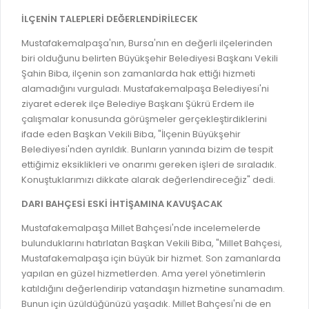
RUHSATLI HAFRİYAT ALANLARI
İLÇENİN TALEPLERİ DEĞERLENDİRİLECEK
YÖNETMELIKLER / YÖNERGELER
ŞİKAYET TAKİBİ (KURUMLAR)
Mustafakemalpaşa'nın, Bursa'nın en değerli ilçelerinden
KAMU HİZMET STANDARTLARI (KAHİS)
biri olduğunu belirten Büyükşehir Belediyesi Başkanı Vekili
MÜHENDİS, MİMAR VE SÜRVEYAN KAYITLARI (İLÇE BELEDİYEL
Şahin Biba, ilçenin son zamanlarda hak ettiği hizmeti
alamadığını vurguladı. Mustafakemalpaşa Belediyesi'ni
MÜHENDİS, MİMAR VE SÜRVEYAN KAYITLARI
ziyaret ederek ilçe Belediye Başkanı Şükrü Erdem ile
VEFAT KAYDI GİRİŞİ (İLÇE BELEDİYELER)
çalışmalar konusunda görüşmeler gerçekleştirdiklerini
ifade eden Başkan Vekili Biba, "İlçenin Büyükşehir
YER SEÇİM BELGESİ, MOBİL VE SAHA DOLABI BAŞVURULARI
Belediyesi'nden ayrıldık. Bunların yanında bizim de tespit
GÜNLÜK KAZI ÇALIŞMALARI
ettiğimiz eksiklikleri ve onarımı gereken işleri de sıraladık.
Konuştuklarımızı dikkate alarak değerlendireceğiz" dedi.
TARIMSAL AMAÇLI METEOROLOJİ İSTASYON VERİLERİ
DARI BAHÇESİ ESKİ İHTİŞAMINA KAVUŞACAK
Mustafakemalpaşa Millet Bahçesi'nde incelemelerde
bulunduklarını hatırlatan Başkan Vekili Biba, "Millet Bahçesi,
Mustafakemalpaşa için büyük bir hizmet. Son zamanlarda
yapılan en güzel hizmetlerden. Ama yerel yönetimlerin
katıldığını değerlendirip vatandaşın hizmetine sunamadım.
Bunun için üzüldüğünüzü yaşadık. Millet Bahçesi'ni de en