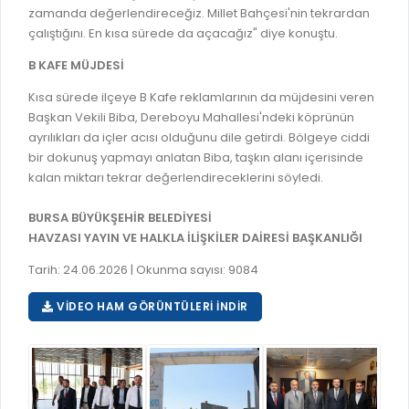
zamanda değerlendireceğiz. Millet Bahçesi'nin tekrardan
çalıştığını. En kısa sürede da açacağız" diye konuştu.
B KAFE MÜJDESİ
Kısa sürede ilçeye B Kafe reklamlarının da müjdesini veren
Başkan Vekili Biba, Dereboyu Mahallesi'ndeki köprünün
ayrılıkları da içler acısı olduğunu dile getirdi. Bölgeye ciddi
bir dokunuş yapmayı anlatan Biba, taşkın alanı içerisinde
kalan miktarı tekrar değerlendireceklerini söyledi.
BURSA BÜYÜKŞEHİR BELEDİYESİ
HAVZASI YAYIN VE HALKLA İLİŞKİLER DAİRESİ BAŞKANLIĞI
Tarih: 24.06.2026 | Okunma sayısı: 9084
VIDEO HAM GÖRÜNTÜLERI İNDIR