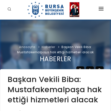
KURUMSAL
BELEDİYE
BAŞKAN
Anasayfa
Haberler
Başkan Vekili Biba:
İDARİ YAPI
Şahin BİBA
Mustafakemalpaşa hak ettiği hizmetleri alacak
HİZMETLERİMİZ
HABERLER
YETKİ VE SORUMLULUKLAR
Başkan'a Mesaj
İNTERAKTİF
TARİHÇE
Özgeçmiş
ÖDEME
BURSA'YI KEŞFET
Başkan Vekili Biba:
ŞİRKETLER VE KURULUŞLAR
Görevleri
E-ÖDEME
Mustafakemalpaşa hak
ETİK KOMİSYONU
İLETİŞİM
E-TEKLİF
ULUSAL / ULUSLARARASI İLİŞKİLER
ettiği hizmetleri alacak
BUSKİ E-ÖDEME
LOGOLAR AMBLEMLER