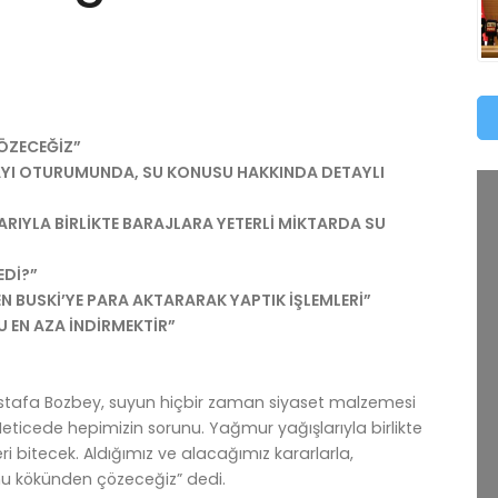
ÖZECEĞİZ”
M AYI OTURUMUNDA, SU KONUSU HAKKINDA DETAYLI
RIYLA BİRLİKTE BARAJLARA YETERLİ MİKTARDA SU
EDİ?”
 BUSKİ’YE PARA AKTARARAK YAPTIK İŞLEMLERİ”
 EN AZA İNDİRMEKTİR”
stafa Bozbey, suyun hiçbir zaman siyaset malzemesi
Neticede hepimizin sorunu. Yağmur yağışlarıyla birlikte
eri bitecek. Aldığımız ve alacağımız kararlarla,
nu kökünden çözeceğiz” dedi.