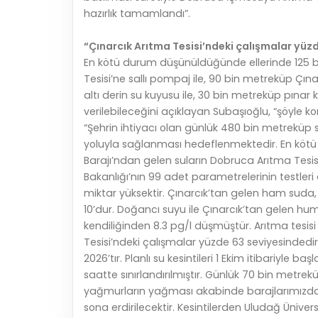
hazırlık tamamlandı”.
“Çınarcık Arıtma Tesisi’ndeki çalışmalar yüz
En kötü durum düşünüldüğünde ellerinde 125 
Tesisi’ne sallı pompaj ile, 90 bin metreküp Çın
altı derin su kuyusu ile, 30 bin metreküp pına
verilebileceğini açıklayan Subaşıoğlu, “şöyle ko
“Şehrin ihtiyacı olan günlük 480 bin metreküp 
yoluyla sağlanması hedeflenmektedir. En kötü 
Barajı’ndan gelen suların Dobruca Arıtma Tesis
Bakanlığı’nın 99 adet parametrelerinin testleri
miktar yüksektir. Çınarcık’tan gelen ham suda, 
10’dur. Doğancı suyu ile Çınarcık’tan gelen hum
kendiliğinden 8.3 pg/l düşmüştür. Arıtma tesisi
Tesisi’ndeki çalışmalar yüzde 63 seviyesindedir. İ
2026’tır. Planlı su kesintileri 1 Ekim itibariyle b
saatte sınırlandırılmıştır. Günlük 70 bin metr
yağmurların yağması akabinde barajlarımızda ye
sona erdirilecektir. Kesintilerden Uludağ Üniver