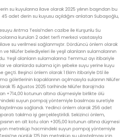
erin su kuyularına ilave olarak 2025 yılının başından bu
e 45 adet derin su kuyusu açıldığını anlatan Subaşıoğlu,
uyu Arıtma Tesisi’nden cazibe ile Kurşunlu Su
olarına kurulan 2 adet terfi merkezi vasıtasıyla
 ilave su verilmesi sağlanmıştır. Dördüncü önlem olarak
ve Nilüfer belediyeleri ile yeşil alanların sulamalarının
 Yeşil alanların sulamalarına Temmuz ayı itibariyle
aklar ve alanlarda sulama için şebeke suyu yerine kuyu
eçti. Beşinci önlem olarak 1 Ekim itibariyle DSİ ile
a göletlerinin kapaklarının açılmasıyla sularının Nilüfer
olarak 15 Ağustos 2025 tarihinde Nilüfer Barajı’nda
an +714,00 kotunun altına düşmesiyle birlikte ölü
ndeki suyun pompaj yöntemiyle basılması suretiyle
laştırılması sağlandı. Yedinci önlem olarak 256 adet
ratı takılma işi gerçekleştirildi. Sekizinci önlem,
ısının en alt kotu olan +305,00 kotunun altına düşmesi
yon metreküp hacmindeki suyun pompaj yöntemiyle
sisi’ne günlük 125 bin metreküp su ulaştırılması için