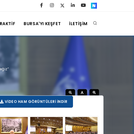
ERAKTİF
BURSA'YI KEŞFET
İLETİŞİM
eğiz”
VIDEO HAM GÖRÜNTÜLERI İNDIR