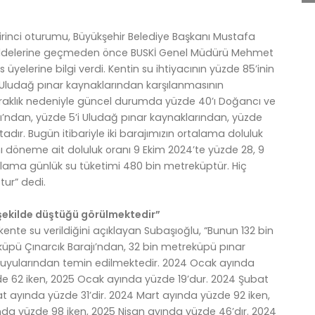
birinci oturumu, Büyükşehir Belediye Başkanı Mustafa
addelerine geçmeden önce BUSKİ Genel Müdürü Mehmet
yelerine bilgi verdi. Kentin su ihtiyacının yüzde 85’inin
n Uludağ pınar kaynaklarından karşılanmasının
uraklık nedeniyle güncel durumda yüzde 40’ı Doğancı ve
ajı’ndan, yüzde 5’i Uludağ pınar kaynaklarından, yüzde
dır. Bugün itibariyle iki barajımızın ortalama doluluk
aynı döneme ait doluluk oranı 9 Ekim 2024’te yüzde 28, 9
alama günlük su tüketimi 480 bin metreküptür. Hiç
ur” dedi.
 şekilde düştüğü görülmektedir”
kente su verildiğini açıklayan Subaşıoğlu, “Bunun 132 bin
üpü Çınarcık Barajı’ndan, 32 bin metreküpü pınar
 kuyularından temin edilmektedir. 2024 Ocak ayında
zde 62 iken, 2025 Ocak ayında yüzde 19’dur. 2024 Şubat
t ayında yüzde 31’dir. 2024 Mart ayında yüzde 92 iken,
nda yüzde 98 iken, 2025 Nisan ayında yüzde 46’dır. 2024