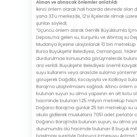
Alınan ve alınacak önlemler anlatıldı
İkinci önlem olarak hali hazırda devrede olan d
yana 33’ü merkezde, 12’si ilçelerde olmak üzer
şunları söyledi;
“Üçüncü önlem olarak Gemlik Büyükkumla İçmes
Deposu’na gelen su, Kurşunlu ve Altıntaş su Dep
Mudanya ilçesine ulaştırılarak 10 bin metreküp
Bursa Büyükşehir Belediyesi, Osmangazi, Yıldırım 
durdurulması konusunda görüşmelerde bulundu.
ara verildi. Büyükşehir Belediyesi önemli kavş
suyu kullanımı veya arasözle sulama yöntemine g
görüşerek Dağdibi, Kocayayla ve Kızılkaya Sulam
Barajı’na ulaştırılmasını sağladı. Altıncı önlem 
bulunan suyun su alma yapısının en alt kotu ol
hacminde bulunan 1.25 milyon metreküp hacmi
Doğancı Barajı’na günlük 25 bin metreküp su u
okula gidilerek musluklara 7051 adet perlatör apa
Doğancı Barajı’nda bulunan suyun, su alma yap
durumunda ölü hacimde bulunan 8 buçuk mil
basılması suretiyle Dobruca İçmesuyu Arıtma Te