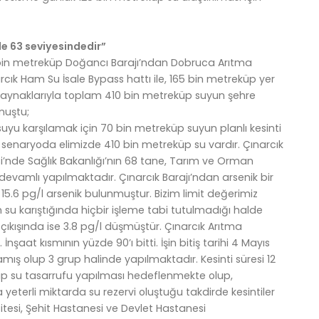
de 63 seviyesindedir”
bin metreküp Doğancı Barajı’ndan Dobruca Arıtma
arcık Ham Su İsale Bypass hattı ile, 165 bin metreküp yer
r kaynaklarıyla toplam 410 bin metreküp suyun şehre
nuştu;
suyu karşılamak için 70 bin metreküp suyun planlı kesinti
senaryoda elimizde 410 bin metreküp su vardır. Çınarcık
i’nde Sağlık Bakanlığı’nın 68 tane, Tarım ve Orman
 devamlı yapılmaktadır. Çınarcık Barajı’ndan arsenik bir
15.6 pg/l arsenik bulunmuştur. Bizim limit değerimiz
 su karıştığında hiçbir işleme tabi tutulmadığı halde
 çıkışında ise 3.8 pg/l düşmüştür. Çınarcık Arıtma
nşaat kısmının yüzde 90’ı bitti. İşin bitiş tarihi 4 Mayıs
aşlamış olup 3 grup halinde yapılmaktadır. Kesinti süresi 12
eküp su tasarrufu yapılması hedeflenmekte olup,
terli miktarda su rezervi oluştuğu takdirde kesintiler
sitesi, Şehit Hastanesi ve Devlet Hastanesi