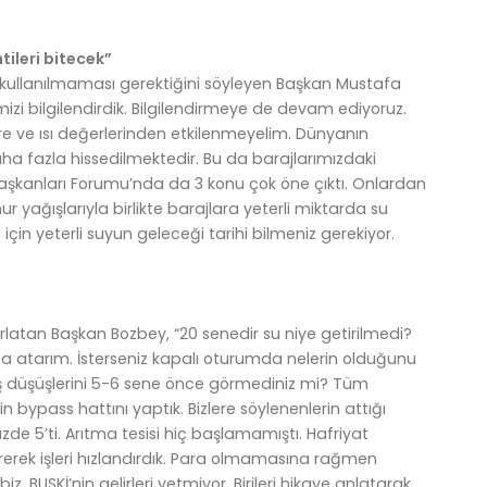
tileri bitecek”
kullanılmaması gerektiğini söyleyen Başkan Mustafa
imizi bilgilendirdik. Bilgilendirmeye de devam ediyoruz.
vre ve ısı değerlerinden etkilenmeyelim. Dünyanın
ha fazla hissedilmektedir. Bu da barajlarımızdaki
 Başkanları Forumu’nda da 3 konu çok öne çıktı. Onlardan
mur yağışlarıyla birlikte barajlara yeterli miktarda su
z için yeterli suyun geleceği tarihi bilmeniz gerekiyor.
atırlatan Başkan Bozbey, “20 senedir su niye getirilmedi?
a atarım. İsterseniz kapalı oturumda nelerin olduğunu
ağış düşüşlerini 5-6 sene önce görmediniz mi? Tüm
in bypass hattını yaptık. Bizlere söylenenlerin attığı
zde 5’ti. Arıtma tesisi hiç başlamamıştı. Hafriyat
rerek işleri hızlandırdık. Para olmamasına rağmen
. BUSKİ’nin gelirleri yetmiyor. Birileri hikaye anlatarak