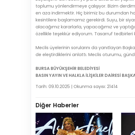
toplumu yönlendirmeye çalışıyor. Bizim derdimi
en aza indirmektir. Hiç birimiz bu durumdan ho
kesintilere başlamamız gerekirdi. Suyu, bir si
alacağımız kararlarla, yapacağımız ve yaptığı
özellikle teşekkür ediyorum. Tasarruf tedbirler
Meclis üyelerinin sorularını da yanıtlayan Başkan B
de eleştirdiklerini anlattı. Meclis oturumu, g
BURSA BÜYÜKŞEHİR BELEDİYESİ
BASIN YAYIN VE HALKLA İLİŞKİLER DAİRESİ BAŞK
Tarih: 09.10.2025 | Okunma sayısı: 21414
Diğer Haberler