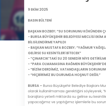
9 EKİM 2025
BASIN BÜLTENİ
BAŞKAN BOZBEY; “SU SORUNUNU KÖKÜNDEN Ç
- BURSA BÜYÜKŞEHİR BELEDİYESİ MECLİSİ EKİ
BİLGİLENDİRME YAPILDI
- BAŞKAN MUSTAFA BOZBEY; “YAĞMUR YAĞIŞLA
GELİRSE SU KESİNTİLERİ BİTECEK”
- “ÇINARCIK’TAKİ SU 20 SENEDİR NİYE GETİRİLM
- “PARA OLMAMASINA RAĞMEN BÜYÜKŞEHİR’DEN
- “BİZİM DERDİMİZ, VATANDAŞLARIN SORUNUNU
- “HİÇBİRİMİZ BU DURUMDA HOŞNUT DEĞİL”
BURSA –
Bursa Büyükşehir Belediye Başkanı Mu
olarak kullanılmaması gerektiğini söyleyerek, “
barajlara yeterli miktarda su gelirse su kesintil
yapacağımız ve yaptığımız işlemlerle bu soru