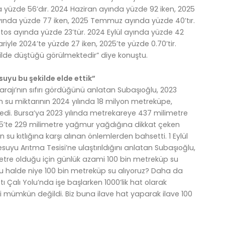
 yüzde 56’dır. 2024 Haziran ayında yüzde 92 iken, 2025
ında yüzde 77 iken, 2025 Temmuz ayında yüzde 40’tır.
os ayında yüzde 23’tür. 2024 Eylül ayında yüzde 42
ariyle 2024’te yüzde 27 iken, 2025’te yüzde 0.70’tir.
ilde düştüğü görülmektedir” diye konuştu.
suyu bu şekilde elde ettik”
 Barajı’nın sıfırı gördüğünü anlatan Subaşıoğlu, 2023
n su miktarının 2024 yılında 18 milyon metreküpe,
di. Bursa’ya 2023 yılında metrekareye 437 milimetre
5’te 229 milimetre yağmur yağdığına dikkat çeken
su kıtlığına karşı alınan önlemlerden bahsetti. 1 Eylül
suyu Arıtma Tesisi’ne ulaştırıldığını anlatan Subaşıoğlu,
etre olduğu için günlük azami 100 bin metreküp su
ğu halde niye 100 bin metreküp su alıyoruz? Daha da
ı Çalı Yolu’nda işe başlarken 1000’lik hat olarak
i mümkün değildi. Biz buna ilave hat yaparak ilave 100