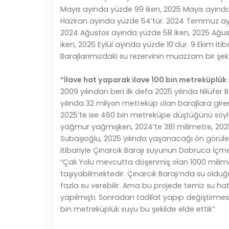
Mayıs ayında yüzde 99 iken, 2025 Mayıs ayında
Haziran ayında yüzde 54’tür. 2024 Temmuz ay
2024 Ağustos ayında yüzde 58 iken, 2025 Ağust
iken, 2025 Eylül ayında yüzde 10’dur. 9 Ekim itib
Barajlarımızdaki su rezervinin muazzam bir şek
“İlave hat yaparak ilave 100 bin metreküplük 
2009 yılından beri ilk defa 2025 yılında Nilüfer
yılında 32 milyon metreküp olan barajlara gire
2025’te ise 460 bin metreküpe düştüğünü söyle
yağmur yağmışken, 2024’te 381 milimetre, 202
Subaşıoğlu, 2025 yılında yaşanacağı ön görülen 
itibariyle Çınarcık Barajı suyunun Dobruca İçme
“Çalı Yolu mevcutta döşenmiş olan 1000 milim
taşıyabilmektedir. Çınarcık Barajı’nda su oldu
fazla su verebilir. Ama bu projede temiz su hatt
yapılmıştı. Sonradan tadilat yapıp değiştirmes
bin metreküplük suyu bu şekilde elde ettik”