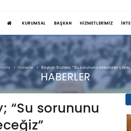
KURUMSAL
BAŞKAN
HİZMETLERİMİZ
İNT
sayfa
Haberler
Başkan Bozbey; “Su sorununu kökünden çözec
HABERLER
; “Su sorununu
ceğiz”