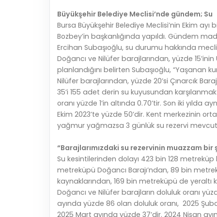
Büyükşehir Belediye Meclisi’nde gündem; Su
Bursa Büyükşehir Belediye Meclisi’nin Ekim ayı 
Bozbey’in başkanlığında yapıldı. Gündem m
Ercihan Subaşıoğlu, su durumu hakkında meclis ü
Doğancı ve Nilüfer barajlarından, yüzde 15’ini
planlandığını belirten Subaşıoğlu, “Yaşanan k
Nilüfer barajlarından, yüzde 20’si Çınarcık Bar
35’i 155 adet derin su kuyusundan karşılanmakta
oranı yüzde 1’in altında 0.70’tir. Son iki yılda 
Ekim 2023’te yüzde 50’dir. Kent merkezinin ort
yağmur yağmazsa 3 günlük su rezervi mevcutt
“Barajlarımızdaki su rezervinin muazzam bir
Su kesintilerinden dolayı 423 bin 128 metreküp 
metreküpü Doğancı Barajı’ndan, 89 bin metrek
kaynaklarından, 169 bin metreküpü de yeraltı
Doğancı ve Nilüfer barajların doluluk oranı yü
ayında yüzde 86 olan doluluk oranı, 2025 Şuba
2025 Mart ayında yüzde 37’dir. 2024 Nisan ayı