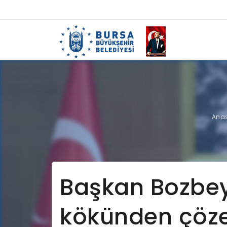
Ana
Başkan Bozbey
kökünden çöze