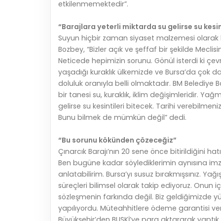
etkilenmemektedir”.
“Barajlara yeterli miktarda su gelirse su kesin
Suyun hiçbir zaman siyaset malzemesi olarak 
Bozbey, “Bizler açık ve şeffaf bir şekilde Meclis
Neticede hepimizin sorunu. Gönül isterdi ki çe
yaşadığı kuraklık ülkemizde ve Bursa’da çok da
doluluk oranıyla belli olmaktadır. BM Belediye
bir tanesi su, kuraklık, iklim değişimleridir. Yağ
gelirse su kesintileri bitecek. Tarihi verebilmeni
Bunu bilmek de mümkün değil” dedi.
“Bu sorunu kökünden çözeceğiz”
Çınarcık Barajı’nın 20 sene önce bitirildiğini h
Ben bugüne kadar söylediklerimin aynısına imz
anlatabilirim. Bursa’yı susuz bırakmışsınız. Y
süreçleri bilimsel olarak takip ediyoruz. Onun iç
sözleşmenin farkında değil. Biz geldiğimizde yü
yapılıyordu. Müteahhitlere ödeme garantisi ve
Büyükşehir’den BUSKİ’ye para aktararak yaptık biz