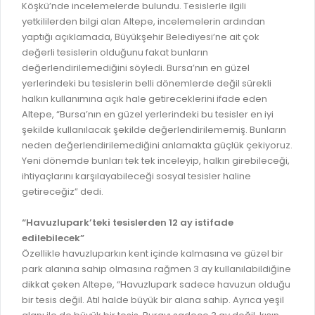
İLAN REKLAM E-BEYANNAME
Köşkü’nde incelemelerde bulundu. Tesislerle ilgili
BİLGİ EDİNME
yetkililerden bilgi alan Altepe, incelemelerin ardından
YANGIN SİGORTA E-BEYANNAME
MECLİS
yaptığı açıklamada, Büyükşehir Belediyesi’ne ait çok
BAŞVURU / KAYIT / SORGU
değerli tesislerin olduğunu fakat bunların
MECLİS ÜYELERİ
değerlendirilemediğini söyledi. Bursa’nın en güzel
ORKESTRA KAYIT
yerlerindeki bu tesislerin belli dönemlerde değil sürekli
KOMİSYON ÜYELERİ
halkın kullanımına açık hale getireceklerini ifade eden
SEYAHAT KARTI SORGULAMA
MECLİS KARARLARI
Altepe, “Bursa’nın en güzel yerlerindeki bu tesisler en iyi
şekilde kullanılacak şekilde değerlendirilememiş. Bunların
BURSA AKADEMİ
MECLİS GÜNDEMİ VE KARAR ÖZETLERİ
neden değerlendirilemediğini anlamakta güçlük çekiyoruz.
ÜCRETSİZ WİFİ NOKTALARI
Yeni dönemde bunları tek tek inceleyip, halkın girebileceği,
YAYIN / PLAN / RAPOR
ihtiyaçlarını karşılayabileceği sosyal tesisler haline
İTFAİYE RAPORU
getireceğiz” dedi.
STRATEJİK PLANLAR
ONLİNE KATI ATIK BAŞVURUSU
PERFORMANS PROGRAMI
“Havuzlupark’teki tesislerden 12 ay istifade
İTFAİYE OLAY KAYDI BAŞVURUSU
edilebilecek”
BÜTÇE
Özellikle havuzluparkın kent içinde kalmasına ve güzel bir
BADEM KAYIT
FAALİYET RAPORLARI
park alanına sahip olmasına rağmen 3 ay kullanılabildiğine
İHALE İLANLARI
dikkat çeken Altepe, “Havuzlupark sadece havuzun olduğu
KESİN HESAPLAR
bir tesis değil. Atıl halde büyük bir alana sahip. Ayrıca yeşil
DOĞRUDAN TEMİN İLANLARI