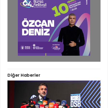
RUHSATLI HAFRİYAT ALANLARI
YÖNETMELIKLER / YÖNERGELER
ŞİKAYET TAKİBİ (KURUMLAR)
KAMU HİZMET STANDARTLARI (KAHİS)
MÜHENDİS, MİMAR VE SÜRVEYAN KAYITLARI (İLÇE BELEDİYEL
MÜHENDİS, MİMAR VE SÜRVEYAN KAYITLARI
VEFAT KAYDI GİRİŞİ (İLÇE BELEDİYELER)
YER SEÇİM BELGESİ, MOBİL VE SAHA DOLABI BAŞVURULARI
GÜNLÜK KAZI ÇALIŞMALARI
TARIMSAL AMAÇLI METEOROLOJİ İSTASYON VERİLERİ
Diğer Haberler