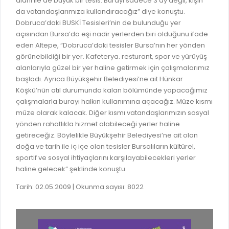
alanı ile de büyük bir tesis. Burayı sadece 3 ay değil, kışın
GELİR TARİFESİ
da vatandaşlarımıza kullandıracağız” diye konuştu.
EVRAK TAKİBİ
İMAR PLANI DEĞİŞİKLİKLERİ
Dobruca’daki BUSKİ Tesisleri’nin de bulunduğu yer
MEZARLIK BİLGİ SİSTEMİ
açısından Bursa’da eşi nadir yerlerden biri olduğunu ifade
UKOME TOPLANTILARI
eden Altepe, “Dobruca’daki tesisler Bursa’nın her yönden
GENEL EVRAK KAYIT
görünebildiği bir yer. Kafeterya. resturant, spor ve yürüyüş
FOTOĞRAF GALERİSİ
alanlarıyla güzel bir yer haline getirmek için çalışmalarımız
LOKMA DAĞITIM İZNİ BAŞVURUSU
BURSA GÜNLÜĞÜ DERGİSİ
başladı. Ayrıca Büyükşehir Belediyesi’ne ait Hünkar
BAĞLANTILAR
Köşkü’nün atıl durumunda kalan bölümünde yapacağımız
AYKOME KARARLARI
çalışmalarla burayı halkın kullanımına açacağız. Müze kısmı
WEB - MOBIL UYGULAMALARIMIZ
müze olarak kalacak. Diğer kısmı vatandaşlarımızın sosyal
BURSA YAYINLARI
yönden rahatlıkla hizmet alabileceği yerler haline
KURUM İÇİ UYGULAMALAR
YÖNETİM SİSTEMLERİ
getireceğiz. Böylelikle Büyükşehir Belediyesi’ne ait olan
E-DEVLET KAPISI
doğa ve tarih ile iç içe olan tesisler Bursalıların kültürel,
VİZYON & MİSYON
sportif ve sosyal ihtiyaçlarını karşılayabilecekleri yerler
NÖBETÇİ ECZANELER
haline gelecek” şeklinde konuştu.
POLİTİKALARIMIZ
HAL FİYATLARI
Tarih: 02.05.2009 | Okunma sayısı: 8022
ENTEGRE YÖNETIM SISTEMI
SANAL TURLAR
KALITE BELGELERIMIZ
KURUMLAR
KVKK AYDINLATMA METNI