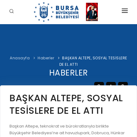
KURUMSAL
BELEDİYE
BAŞKAN
Anasayfa
Haberler
BAŞKAN ALTEPE, SOSYAL TESİSLERE
İDARİ YAPI
Şahin BİBA
DE EL ATTI
HİZMETLERİMİZ
HABERLER
YETKİ VE SORUMLULUKLAR
Başkan'a Mesaj
İNTERAKTİF
TARİHÇE
Özgeçmiş
ÖDEME
BURSA'YI KEŞFET
BAŞKAN ALTEPE, SOSYAL
ŞİRKETLER VE KURULUŞLAR
Görevleri
E-ÖDEME
TESİSLERE DE EL ATTI
ETİK KOMİSYONU
İLETİŞİM
E-TEKLİF
ULUSAL / ULUSLARARASI İLİŞKİLER
Başkan Altepe, teknokrat ve bürokratlarıyla birlikte
BUSKİ E-ÖDEME
LOGOLAR AMBLEMLER
Büyükşehir Belediyesi’ne ait havuzlupark, Dobruca, Hünkar