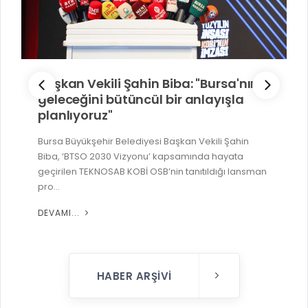
 Biba: "Bursa'nın
Büyükşehir'den İnegöl
 bir anlayışla
hamlesi
Bursa Büyükşehir Belediyesi, il 
ulaşım teyakkuzu çerçevesinde 
i Başkan Vekili Şahin
bağlı 3 mahallede toplam 10 kil
 kapsamında hayata
B’nin tanıtıldığı lansman
DEVAMI...
HABER ARŞIVI