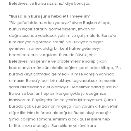
Belediyesi ve Bursa sizsiziniz” diye konuştu.
RUHSATLI HAFRİYAT ALANLARI
YÖNETMELIKLER / YÖNERGELER
“Bursa’nın kuruşunu heba ettirmeyelim”
ŞİKAYET TAKİBİ (KURUMLAR)
KAMU HİZMET STANDARTLARI (KAHİS)
“Biz şeffaf bir kurumdan yanayız” diyen Başkan Altepe,
MÜHENDİS, MİMAR VE SÜRVEYAN KAYITLARI (İLÇE BELEDİYEL
bunun hiçbir zararını görmediklerini, imkanlar
doğrultusunda yapılacak yatırım ve çalışmalarla Bursa’yı
MÜHENDİS, MİMAR VE SÜRVEYAN KAYITLARI
tüm dünyanın görmek istediği ve Türkiye’nin diğer
şehirlerinin örnek aldığı bir kent haline getirmeyi
VEFAT KAYDI GİRİŞİ (İLÇE BELEDİYELER)
hedeflediklerini vurguladı. Bunu da Büyükşehir
YER SEÇİM BELGESİ, MOBİL VE SAHA DOLABI BAŞVURULARI
Belediyesi’nin şehrine ve problemlerine sahip çıkan
kadrolarıyla mümkün olabileceğine işaret eden Altepe, “Biz
GÜNLÜK KAZI ÇALIŞMALARI
buraya keyif çatmaya gelmedik. Kimse yanlışın yanında
TARIMSAL AMAÇLI METEOROLOJİ İSTASYON VERİLERİ
olmasın. Bursa’yı belli bir noktaya taşıyacaksak, kimsenin
şahsi ihtiraslarına alet olamayız. Hedefimiz daha güzel bir
Bursa ise bunları hep birlikte gerçekleştireceğimize
inanıyorum. Büyükşehir Belediyesi’ni iyi tanıyorum. Çünkü
burada çok uzun zamanım geçti. İnanıyorum ki Türkiye’nin
diğer illerinin de örnek alacağı bir Bursa oluşturacağız.
Şimdi çalışma zamanı, eminim ki çok güzel işlere hep
birlikte imza atacağız. Bursalıların yüzünü kara