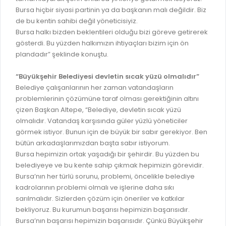
GELİR TARİFESİ
Bursa hiçbir siyasi partinin ya da başkanın malı değildir. Biz
EVRAK TAKİBİ
de bu kentin sahibi değil yöneticisiyiz.
İMAR PLANI DEĞİŞİKLİKLERİ
Bursa halkı bizden beklentileri olduğu bizi göreve getirerek
MEZARLIK BİLGİ SİSTEMİ
UKOME TOPLANTILARI
gösterdi. Bu yüzden halkımızın ihtiyaçları bizim için ön
GENEL EVRAK KAYIT
plandadır” şeklinde konuştu.
FOTOĞRAF GALERİSİ
LOKMA DAĞITIM İZNİ BAŞVURUSU
BURSA GÜNLÜĞÜ DERGİSİ
“Büyükşehir Belediyesi devletin sıcak yüzü olmalıdır”
BAĞLANTILAR
Belediye çalışanlarının her zaman vatandaşların
AYKOME KARARLARI
problemlerinin çözümüne taraf olması gerektiğinin altını
WEB - MOBIL UYGULAMALARIMIZ
çizen Başkan Altepe, “Belediye, devletin sıcak yüzü
BURSA YAYINLARI
olmalıdır. Vatandaş karşısında güler yüzlü yöneticiler
KURUM İÇİ UYGULAMALAR
YÖNETİM SİSTEMLERİ
görmek istiyor. Bunun için de büyük bir sabır gerekiyor. Ben
bütün arkadaşlarımızdan başta sabır istiyorum.
E-DEVLET KAPISI
VİZYON & MİSYON
Bursa hepimizin ortak yaşadığı bir şehirdir. Bu yüzden bu
NÖBETÇİ ECZANELER
belediyeye ve bu kente sahip çıkmak hepimizin görevidir.
POLİTİKALARIMIZ
Bursa’nın her türlü sorunu, problemi, öncelikle belediye
HAL FİYATLARI
ENTEGRE YÖNETIM SISTEMI
kadrolarının problemi olmalı ve işlerine daha sıkı
SANAL TURLAR
sarılmalıdır. Sizlerden çözüm için öneriler ve katkılar
KALITE BELGELERIMIZ
bekliyoruz. Bu kurumun başarısı hepimizin başarısıdır.
KURUMLAR
Bursa’nın başarısı hepimizin başarısıdır. Çünkü Büyükşehir
KVKK AYDINLATMA METNI