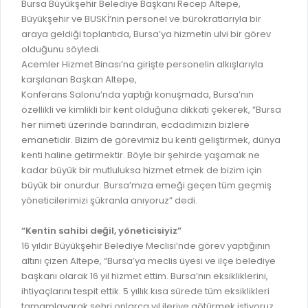
İLAN REKLAM E-BEYANNAME
Bursa Büyükşehir Belediye Başkanı Recep Altepe,
BİLGİ EDİNME
Büyükşehir ve BUSKİ’nin personel ve bürokratlarıyla bir
YANGIN SİGORTA E-BEYANNAME
MECLİS
araya geldiği toplantıda, Bursa’ya hizmetin ulvi bir görev
BAŞVURU / KAYIT / SORGU
olduğunu söyledi.
MECLİS ÜYELERİ
Acemler Hizmet Binası’na girişte personelin alkışlarıyla
karşılanan Başkan Altepe,
ORKESTRA KAYIT
KOMİSYON ÜYELERİ
Konferans Salonu’nda yaptığı konuşmada, Bursa’nın
SEYAHAT KARTI SORGULAMA
özellikli ve kimlikli bir kent olduğuna dikkati çekerek, “Bursa
MECLİS KARARLARI
her nimeti üzerinde barındıran, ecdadımızın bizlere
BURSA AKADEMİ
MECLİS GÜNDEMİ VE KARAR ÖZETLERİ
emanetidir. Bizim de görevimiz bu kenti geliştirmek, dünya
ÜCRETSİZ WİFİ NOKTALARI
kenti haline getirmektir. Böyle bir şehirde yaşamak ne
YAYIN / PLAN / RAPOR
kadar büyük bir mutluluksa hizmet etmek de bizim için
İTFAİYE RAPORU
büyük bir onurdur. Bursa’mıza emeği geçen tüm geçmiş
STRATEJİK PLANLAR
yöneticilerimizi şükranla anıyoruz” dedi.
ONLİNE KATI ATIK BAŞVURUSU
PERFORMANS PROGRAMI
İTFAİYE OLAY KAYDI BAŞVURUSU
“Kentin sahibi değil, yöneticisiyiz”
BÜTÇE
16 yıldır Büyükşehir Belediye Meclisi’nde görev yaptığının
BADEM KAYIT
altını çizen Altepe, “Bursa’ya meclis üyesi ve ilçe belediye
FAALİYET RAPORLARI
başkanı olarak 16 yıl hizmet ettim. Bursa’nın eksikliklerini,
İHALE İLANLARI
KESİN HESAPLAR
ihtiyaçlarını tespit ettik. 5 yıllık kısa sürede tüm eksiklikleri
DOĞRUDAN TEMİN İLANLARI
tamamlayarak şehri onlarca yıl ileriye götürmek istiyoruz.