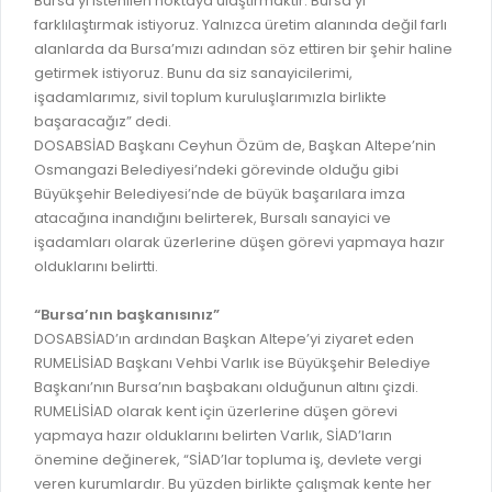
Bursa’yı istenilen noktaya ulaştırmaktır. Bursa’yı
GELİR TARİFESİ
farklılaştırmak istiyoruz. Yalnızca üretim alanında değil farlı
EVRAK TAKİBİ
İMAR PLANI DEĞİŞİKLİKLERİ
alanlarda da Bursa’mızı adından söz ettiren bir şehir haline
MEZARLIK BİLGİ SİSTEMİ
getirmek istiyoruz. Bunu da siz sanayicilerimi,
UKOME TOPLANTILARI
işadamlarımız, sivil toplum kuruluşlarımızla birlikte
GENEL EVRAK KAYIT
başaracağız” dedi.
FOTOĞRAF GALERİSİ
DOSABSİAD Başkanı Ceyhun Özüm de, Başkan Altepe’nin
LOKMA DAĞITIM İZNİ BAŞVURUSU
BURSA GÜNLÜĞÜ DERGİSİ
Osmangazi Belediyesi’ndeki görevinde olduğu gibi
BAĞLANTILAR
Büyükşehir Belediyesi’nde de büyük başarılara imza
AYKOME KARARLARI
atacağına inandığını belirterek, Bursalı sanayici ve
WEB - MOBIL UYGULAMALARIMIZ
işadamları olarak üzerlerine düşen görevi yapmaya hazır
BURSA YAYINLARI
olduklarını belirtti.
KURUM İÇİ UYGULAMALAR
YÖNETİM SİSTEMLERİ
E-DEVLET KAPISI
“Bursa’nın başkanısınız”
VİZYON & MİSYON
DOSABSİAD’ın ardından Başkan Altepe’yi ziyaret eden
NÖBETÇİ ECZANELER
RUMELİSİAD Başkanı Vehbi Varlık ise Büyükşehir Belediye
POLİTİKALARIMIZ
Başkanı’nın Bursa’nın başbakanı olduğunun altını çizdi.
HAL FİYATLARI
ENTEGRE YÖNETIM SISTEMI
RUMELİSİAD olarak kent için üzerlerine düşen görevi
SANAL TURLAR
yapmaya hazır olduklarını belirten Varlık, SİAD’ların
KALITE BELGELERIMIZ
önemine değinerek, “SİAD’lar topluma iş, devlete vergi
KURUMLAR
veren kurumlardır. Bu yüzden birlikte çalışmak kente her
KVKK AYDINLATMA METNI