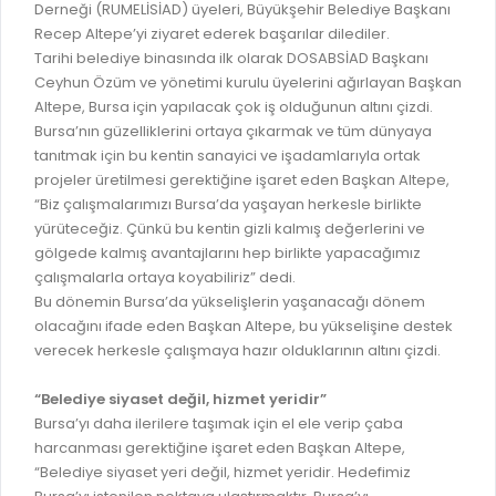
İLAN REKLAM E-BEYANNAME
Derneği (RUMELİSİAD) üyeleri, Büyükşehir Belediye Başkanı
BİLGİ EDİNME
Recep Altepe’yi ziyaret ederek başarılar dilediler.
YANGIN SİGORTA E-BEYANNAME
MECLİS
Tarihi belediye binasında ilk olarak DOSABSİAD Başkanı
BAŞVURU / KAYIT / SORGU
Ceyhun Özüm ve yönetimi kurulu üyelerini ağırlayan Başkan
MECLİS ÜYELERİ
Altepe, Bursa için yapılacak çok iş olduğunun altını çizdi.
ORKESTRA KAYIT
Bursa’nın güzelliklerini ortaya çıkarmak ve tüm dünyaya
KOMİSYON ÜYELERİ
tanıtmak için bu kentin sanayici ve işadamlarıyla ortak
SEYAHAT KARTI SORGULAMA
MECLİS KARARLARI
projeler üretilmesi gerektiğine işaret eden Başkan Altepe,
“Biz çalışmalarımızı Bursa’da yaşayan herkesle birlikte
BURSA AKADEMİ
MECLİS GÜNDEMİ VE KARAR ÖZETLERİ
yürüteceğiz. Çünkü bu kentin gizli kalmış değerlerini ve
ÜCRETSİZ WİFİ NOKTALARI
gölgede kalmış avantajlarını hep birlikte yapacağımız
YAYIN / PLAN / RAPOR
çalışmalarla ortaya koyabiliriz” dedi.
İTFAİYE RAPORU
Bu dönemin Bursa’da yükselişlerin yaşanacağı dönem
STRATEJİK PLANLAR
olacağını ifade eden Başkan Altepe, bu yükselişine destek
ONLİNE KATI ATIK BAŞVURUSU
PERFORMANS PROGRAMI
verecek herkesle çalışmaya hazır olduklarının altını çizdi.
İTFAİYE OLAY KAYDI BAŞVURUSU
BÜTÇE
“Belediye siyaset değil, hizmet yeridir”
BADEM KAYIT
FAALİYET RAPORLARI
Bursa’yı daha ilerilere taşımak için el ele verip çaba
İHALE İLANLARI
harcanması gerektiğine işaret eden Başkan Altepe,
KESİN HESAPLAR
“Belediye siyaset yeri değil, hizmet yeridir. Hedefimiz
DOĞRUDAN TEMİN İLANLARI