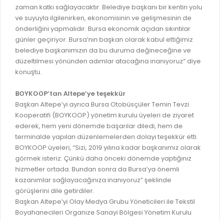
zaman katkı sağlayacaktır. Belediye başkanı bir kentin yolu
RUHSATLI HAFRİYAT ALANLARI
YÖNETMELIKLER / YÖNERGELER
ve suyuyla ilgilenirken, ekonomisinin ve gelişmesinin de
ŞİKAYET TAKİBİ (KURUMLAR)
önderliğini yapmalıdır. Bursa ekonomik açıdan sıkıntılar
KAMU HİZMET STANDARTLARI (KAHİS)
günler geçiriyor. Bursa’nın başkan olarak kabul ettiğimiz
MÜHENDİS, MİMAR VE SÜRVEYAN KAYITLARI (İLÇE BELEDİYEL
belediye başkanımızın da bu duruma değineceğine ve
düzeltilmesi yönünden adımlar atacağına inanıyoruz” diye
MÜHENDİS, MİMAR VE SÜRVEYAN KAYITLARI
konuştu.
VEFAT KAYDI GİRİŞİ (İLÇE BELEDİYELER)
BOYKOOP’tan Altepe’ye teşekkür
YER SEÇİM BELGESİ, MOBİL VE SAHA DOLABI BAŞVURULARI
Başkan Altepe’yi ayrıca Bursa Otobüsçüler Temin Tevzi
Kooperatifi (BOYKOOP) yönetim kurulu üyeleri de ziyaret
GÜNLÜK KAZI ÇALIŞMALARI
ederek, hem yeni dönemde başarılar diledi, hem de
TARIMSAL AMAÇLI METEOROLOJİ İSTASYON VERİLERİ
terminalde yapılan düzenlemelerden dolayı teşekkür etti.
BOYKOOP üyeleri, “Sizi, 2019 yılına kadar başkanımız olarak
görmek isteriz. Çünkü daha önceki dönemde yaptığınız
hizmetler ortada. Bundan sonra da Bursa’ya önemli
kazanımlar sağlayacağınıza inanıyoruz” şeklinde
görüşlerini dile getirdiler.
Başkan Altepe’yi Olay Medya Grubu Yöneticileri ile Tekstil
Boyahanecileri Organize Sanayi Bölgesi Yönetim Kurulu