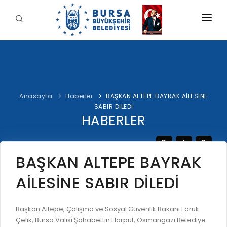
KURUMSAL
BELEDİYE
BAŞKAN
Anasayfa
Haberler
BAŞKAN ALTEPE BAYRAK AİLESİNE
İDARİ YAPI
Şahin BİBA
SABIR DİLEDİ
HİZMETLERİMİZ
HABERLER
YETKİ VE SORUMLULUKLAR
Başkan'a Mesaj
İNTERAKTİF
TARİHÇE
Özgeçmiş
ÖDEME
BURSA'YI KEŞFET
BAŞKAN ALTEPE BAYRAK
ŞİRKETLER VE KURULUŞLAR
Görevleri
E-ÖDEME
AİLESİNE SABIR DİLEDİ
ETİK KOMİSYONU
İLETİŞİM
E-TEKLİF
ULUSAL / ULUSLARARASI İLİŞKİLER
Başkan Altepe, Çalışma ve Sosyal Güvenlik Bakanı Faruk
BUSKİ E-ÖDEME
LOGOLAR AMBLEMLER
Çelik, Bursa Valisi Şahabettin Harput, Osmangazi Belediye