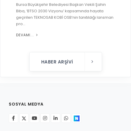
Bursa Büyükşehir Belediyesi Başkan Vekili Şahin
RUHSATLI HAFRİYAT ALANLARI
YÖNETMELIKLER / YÖNERGELER
Biba, ‘BTSO 2030 Vizyonu’ kapsamında hayata
ŞİKAYET TAKİBİ (KURUMLAR)
geçirilen TEKNOSAB KOBİ OSB’nin tanıtıldığı lansman
KAMU HİZMET STANDARTLARI (KAHİS)
pro...
MÜHENDİS, MİMAR VE SÜRVEYAN KAYITLARI (İLÇE BELEDİYEL
DEVAMI...
MÜHENDİS, MİMAR VE SÜRVEYAN KAYITLARI
VEFAT KAYDI GİRİŞİ (İLÇE BELEDİYELER)
YER SEÇİM BELGESİ, MOBİL VE SAHA DOLABI BAŞVURULARI
HABER ARŞIVI
GÜNLÜK KAZI ÇALIŞMALARI
TARIMSAL AMAÇLI METEOROLOJİ İSTASYON VERİLERİ
SOSYAL MEDYA