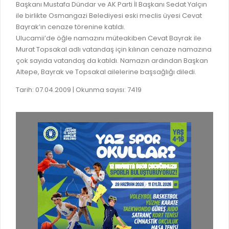
İLAN REKLAM E-BEYANNAME
Başkanı Mustafa Dündar ve AK Parti İl Başkanı Sedat Yalçın
BİLGİ EDİNME
ile birlikte Osmangazi Belediyesi eski meclis üyesi Cevat
YANGIN SİGORTA E-BEYANNAME
MECLİS
Bayrak’ın cenaze törenine katıldı.
BAŞVURU / KAYIT / SORGU
Ulucamii’de öğle namazını müteakiben Cevat Bayrak ile
MECLİS ÜYELERİ
Murat Topsakal adlı vatandaş için kılınan cenaze namazına
ORKESTRA KAYIT
çok sayıda vatandaş da katıldı. Namazın ardından Başkan
KOMİSYON ÜYELERİ
Altepe, Bayrak ve Topsakal ailelerine başsağlığı diledi.
SEYAHAT KARTI SORGULAMA
MECLİS KARARLARI
Tarih: 07.04.2009 | Okunma sayısı: 7419
BURSA AKADEMİ
MECLİS GÜNDEMİ VE KARAR ÖZETLERİ
ÜCRETSİZ WİFİ NOKTALARI
YAYIN / PLAN / RAPOR
İTFAİYE RAPORU
STRATEJİK PLANLAR
ONLİNE KATI ATIK BAŞVURUSU
PERFORMANS PROGRAMI
İTFAİYE OLAY KAYDI BAŞVURUSU
BÜTÇE
BADEM KAYIT
FAALİYET RAPORLARI
İHALE İLANLARI
KESİN HESAPLAR
DOĞRUDAN TEMİN İLANLARI