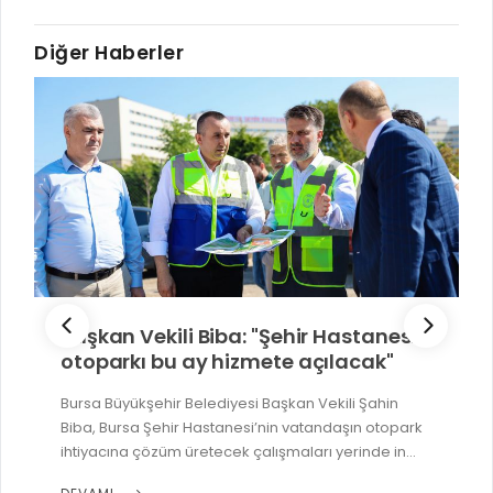
RUHSATLI HAFRİYAT ALANLARI
YÖNETMELIKLER / YÖNERGELER
Diğer Haberler
ŞİKAYET TAKİBİ (KURUMLAR)
KAMU HİZMET STANDARTLARI (KAHİS)
MÜHENDİS, MİMAR VE SÜRVEYAN KAYITLARI (İLÇE BELEDİYEL
MÜHENDİS, MİMAR VE SÜRVEYAN KAYITLARI
VEFAT KAYDI GİRİŞİ (İLÇE BELEDİYELER)
YER SEÇİM BELGESİ, MOBİL VE SAHA DOLABI BAŞVURULARI
GÜNLÜK KAZI ÇALIŞMALARI
TARIMSAL AMAÇLI METEOROLOJİ İSTASYON VERİLERİ
Başkan Vekili Biba: "Şehir Hastanesi
otoparkı bu ay hizmete açılacak"
Bursa Büyükşehir Belediyesi Başkan Vekili Şahin
Biba, Bursa Şehir Hastanesi’nin vatandaşın otopark
ihtiyacına çözüm üretecek çalışmaları yerinde in...