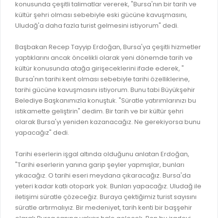
İLAN REKLAM E-BEYANNAME
konusunda çeşitli talimatlar vererek, "Bursa'nın bir tarih ve
BİLGİ EDİNME
kültür şehri olması sebebiyle eski gücüne kavuşmasını,
YANGIN SİGORTA E-BEYANNAME
MECLİS
Uludağ'a daha fazla turist gelmesini istiyorum" dedi.
BAŞVURU / KAYIT / SORGU
MECLİS ÜYELERİ
Başbakan Recep Tayyip Erdoğan, Bursa'ya çeşitli hizmetler
ORKESTRA KAYIT
yaptıklarını ancak öncelikli olarak yeni dönemde tarih ve
KOMİSYON ÜYELERİ
kültür konusunda atağa girişeceklerini ifade ederek, "
SEYAHAT KARTI SORGULAMA
MECLİS KARARLARI
Bursa'nın tarihi kent olması sebebiyle tarihi özelliklerine,
tarihi gücüne kavuşmasını istiyorum. Bunu tabi Büyükşehir
BURSA AKADEMİ
MECLİS GÜNDEMİ VE KARAR ÖZETLERİ
Belediye Başkanımızla konuştuk. "Süratle yatırımlarınızı bu
ÜCRETSİZ WİFİ NOKTALARI
istikamette geliştirin" dedim. Bir tarih ve bir kültür şehri
YAYIN / PLAN / RAPOR
olarak Bursa'yı yeniden kazanacağız. Ne gerekiyorsa bunu
İTFAİYE RAPORU
yapacağız" dedi.
STRATEJİK PLANLAR
ONLİNE KATI ATIK BAŞVURUSU
PERFORMANS PROGRAMI
Tarihi eserlerin işgal altında olduğunu anlatan Erdoğan,
İTFAİYE OLAY KAYDI BAŞVURUSU
"Tarihi eserlerin yanına garip şeyler yapmışlar, bunları
BÜTÇE
yıkacağız. O tarihi eseri meydana çıkaracağız. Bursa'da
BADEM KAYIT
FAALİYET RAPORLARI
yeteri kadar katlı otopark yok. Bunları yapacağız. Uludağ ile
İHALE İLANLARI
iletişimi süratle çözeceğiz. Buraya çektiğimiz turist sayısını
KESİN HESAPLAR
süratle artırmalıyız. Bir medeniyet, tarih kenti bir başşehir
DOĞRUDAN TEMİN İLANLARI