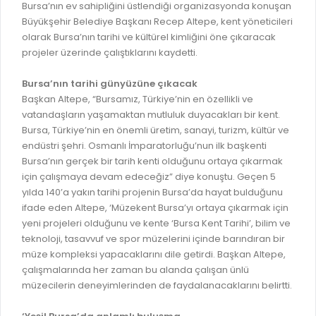
İLAN REKLAM E-BEYANNAME
Bursa’nın ev sahipliğini üstlendiği organizasyonda konuşan
BİLGİ EDİNME
Büyükşehir Belediye Başkanı Recep Altepe, kent yöneticileri
YANGIN SİGORTA E-BEYANNAME
MECLİS
olarak Bursa’nın tarihi ve kültürel kimliğini öne çıkaracak
BAŞVURU / KAYIT / SORGU
projeler üzerinde çalıştıklarını kaydetti.
MECLİS ÜYELERİ
ORKESTRA KAYIT
Bursa’nın tarihi günyüzüne çıkacak
KOMİSYON ÜYELERİ
Başkan Altepe, “Bursamız, Türkiye’nin en özellikli ve
SEYAHAT KARTI SORGULAMA
MECLİS KARARLARI
vatandaşların yaşamaktan mutluluk duyacakları bir kent.
Bursa, Türkiye’nin en önemli üretim, sanayi, turizm, kültür ve
BURSA AKADEMİ
MECLİS GÜNDEMİ VE KARAR ÖZETLERİ
endüstri şehri. Osmanlı İmparatorluğu’nun ilk başkenti
ÜCRETSİZ WİFİ NOKTALARI
Bursa’nın gerçek bir tarih kenti olduğunu ortaya çıkarmak
YAYIN / PLAN / RAPOR
için çalışmaya devam edeceğiz” diye konuştu. Geçen 5
İTFAİYE RAPORU
yılda 140’a yakın tarihi projenin Bursa’da hayat bulduğunu
STRATEJİK PLANLAR
ifade eden Altepe, ‘Müzekent Bursa’yı ortaya çıkarmak için
ONLİNE KATI ATIK BAŞVURUSU
PERFORMANS PROGRAMI
yeni projeleri olduğunu ve kente ‘Bursa Kent Tarihi’, bilim ve
İTFAİYE OLAY KAYDI BAŞVURUSU
teknoloji, tasavvuf ve spor müzelerini içinde barındıran bir
BÜTÇE
müze kompleksi yapacaklarını dile getirdi. Başkan Altepe,
BADEM KAYIT
FAALİYET RAPORLARI
çalışmalarında her zaman bu alanda çalışan ünlü
İHALE İLANLARI
müzecilerin deneyimlerinden de faydalanacaklarını belirtti.
KESİN HESAPLAR
DOĞRUDAN TEMİN İLANLARI