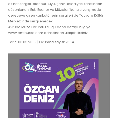
ait hat sergisi, İstanbul Büyükşehir Belediyesi tarafından
RUHSATLI HAFRİYAT ALANLARI
YÖNETMELIKLER / YÖNERGELER
düzenlenen ‘Eski Eserler ve Müzeler’ konulu yarışmada
ŞİKAYET TAKİBİ (KURUMLAR)
dereceye giren karikatürlerin sergileri de Tayyare Kültür
KAMU HİZMET STANDARTLARI (KAHİS)
Merkezi’nde sergilenecek.
MÜHENDİS, MİMAR VE SÜRVEYAN KAYITLARI (İLÇE BELEDİYEL
Avrupa Müze Forumu ile ilgili daha detaylı bilgiye
www.emfbursa.com adresinden ulaşabilirsiniz.
MÜHENDİS, MİMAR VE SÜRVEYAN KAYITLARI
Tarih: 06.05.2009 | Okunma sayısı: 7564
VEFAT KAYDI GİRİŞİ (İLÇE BELEDİYELER)
YER SEÇİM BELGESİ, MOBİL VE SAHA DOLABI BAŞVURULARI
GÜNLÜK KAZI ÇALIŞMALARI
TARIMSAL AMAÇLI METEOROLOJİ İSTASYON VERİLERİ