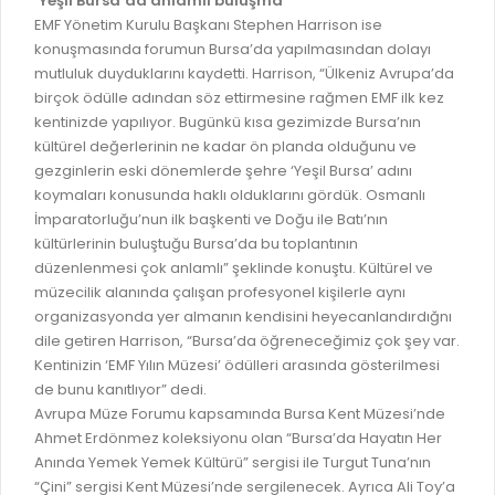
‘Yeşil Bursa’da anlamlı buluşma
GELİR TARİFESİ
EMF Yönetim Kurulu Başkanı Stephen Harrison ise
EVRAK TAKİBİ
İMAR PLANI DEĞİŞİKLİKLERİ
konuşmasında forumun Bursa’da yapılmasından dolayı
MEZARLIK BİLGİ SİSTEMİ
mutluluk duyduklarını kaydetti. Harrison, “Ülkeniz Avrupa’da
UKOME TOPLANTILARI
birçok ödülle adından söz ettirmesine rağmen EMF ilk kez
GENEL EVRAK KAYIT
kentinizde yapılıyor. Bugünkü kısa gezimizde Bursa’nın
FOTOĞRAF GALERİSİ
kültürel değerlerinin ne kadar ön planda olduğunu ve
LOKMA DAĞITIM İZNİ BAŞVURUSU
BURSA GÜNLÜĞÜ DERGİSİ
gezginlerin eski dönemlerde şehre ‘Yeşil Bursa’ adını
BAĞLANTILAR
koymaları konusunda haklı olduklarını gördük. Osmanlı
AYKOME KARARLARI
İmparatorluğu’nun ilk başkenti ve Doğu ile Batı’nın
WEB - MOBIL UYGULAMALARIMIZ
kültürlerinin buluştuğu Bursa’da bu toplantının
BURSA YAYINLARI
düzenlenmesi çok anlamlı” şeklinde konuştu. Kültürel ve
KURUM İÇİ UYGULAMALAR
YÖNETİM SİSTEMLERİ
müzecilik alanında çalışan profesyonel kişilerle aynı
E-DEVLET KAPISI
organizasyonda yer almanın kendisini heyecanlandırdığnı
VİZYON & MİSYON
dile getiren Harrison, “Bursa’da öğreneceğimiz çok şey var.
NÖBETÇİ ECZANELER
Kentinizin ‘EMF Yılın Müzesi’ ödülleri arasında gösterilmesi
POLİTİKALARIMIZ
de bunu kanıtlıyor” dedi.
HAL FİYATLARI
ENTEGRE YÖNETIM SISTEMI
Avrupa Müze Forumu kapsamında Bursa Kent Müzesi’nde
SANAL TURLAR
Ahmet Erdönmez koleksiyonu olan “Bursa’da Hayatın Her
KALITE BELGELERIMIZ
Anında Yemek Yemek Kültürü” sergisi ile Turgut Tuna’nın
KURUMLAR
“Çini” sergisi Kent Müzesi’nde sergilenecek. Ayrıca Ali Toy’a
KVKK AYDINLATMA METNI